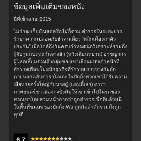
ข้อมูลเพิ่มเติมของหนัง
ปีที่เข้าฉาย: 2015
ไม่ว่าจะเก็บเงินสดหรือไม่ก็ตาม ตำรวจในระยะยาว
รักษาความปลอดภัยฮัวคนเดียว “พลิกเมืองล่าตัว
ประกัน” เมื่อใกล้ถึงวันครบกำหนดนักวิเคราะห์รวมถึง
ผู้จับกุมก็ปะทะกันจางฮัว (หวังเฉียนหยวน) อาชญากร
ผู้โหดเหี้ยมรวมถึงกลุ่มของเขาเลียนแบบเจ้าหน้าที่
ตำรวจเพื่อขโมยนักธุรกิจที่ร่ำรวย การวางกับดัก
ภายนอกคลับคาราโอเกะในปักกิ่งพวกเขาได้รับความ
เสียหายครั้งใหญ่กับนายอู๋ (แอนดี้เลา) ดารา
ภาพยนตร์ชาวฮ่องกงบังคับให้เขาเข้าไปในรถของ
พวกเขาโดยสวมหน้ากากว่าถูกสำรวจเพื่อตีแล้วหนี
ในพื้นที่ชนบทของปักกิ่ง Wu ถูกมัดสำลักรวมถึงถูก
ทุบตี
6.7