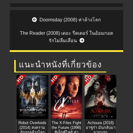
Post navigation
Doomsday (2008) ห่าล้างโลก
The Reader (2008) เดอะ รีดเดอร์ ในอ้อมกอด
รักไม่ลืมเลือน
แนะนำหนังที่เกี่ยวข้อง
HD
HD
HD
Robot Overlords
The X-Files Fight
Achoura (2018)
(2014) สงคราม
the Future (1998)
อาชูร่า มันกลับมา
จักรกลล้างโลก
ดิเอ็กซ์ไฟล์ ฝ่า
จากนรก