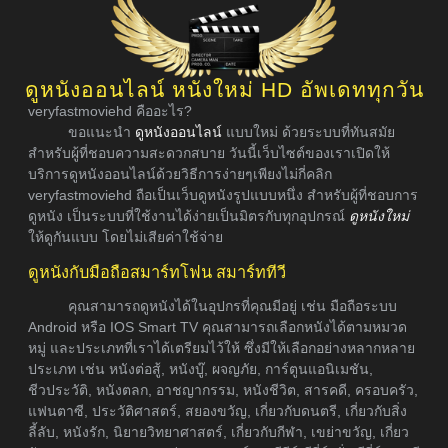
ดูหนังออนไลน์ หนังใหม่ HD อัพเดททุกวัน
veryfastmoviehd คืออะไร?
ขอแนะนำ
ดูหนังออนไลน์
แบบใหม่ ด้วยระบบที่ทันสมัย
สำหรับผู้ที่ชอบความสะดวกสบาย วันนี้เว็บไซต์ของเราเปิดให้
บริการดูหนังออนไลน์ด้วยวิธีการง่ายๆเพียงไม่กี่คลิก
veryfastmoviehd ถือเป็นเว็บดูหนังรูปแบบหนึ่ง สำหรับผู้ที่ชอบการ
ดูหนัง เป็นระบบที่ใช้งานได้ง่ายเป็นมิตรกับทุกอุปกรณ์
ดูหนังใหม่
ให้ดูกันแบบ โดยไม่เสียค่าใช้จ่าย
ดูหนังกับมือถือสมาร์ทโฟน สมาร์ททีวี
คุณสามารถดูหนังได้ในอุปกรที่คุณมีอยู่ เช่น มือถือระบบ
Android หรือ IOS Smart TV คุณสามารถเลือกหนังได้ตามหมวด
หมู่ และประเภทที่เราได้เตรียมไว้ให้ ซึ่งมีให้เลือกอย่างหลากหลาย
ประเภท เช่น หนังต่อสู้, หนังบู๊, ผจญภัย, การ์ตูนแอนิเมชัน,
ชีวประวัติ, หนังตลก, อาชญากรรม, หนังชีวิต, สารคดี, ครอบครัว,
แฟนตาซี, ประวัติศาสตร์, สยองขวัญ, เกี่ยวกับดนตรี, เกี่ยวกับสิ่ง
ลี้ลับ, หนังรัก, นิยายวิทยาศาสตร์, เกี่ยวกับกีฬา, เขย่าขวัญ, เกี่ยว