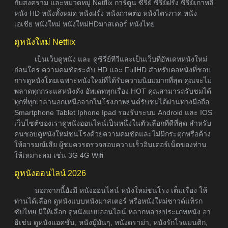
กับสงคราม และหมวดหมู่ Netflix การ์ตูน ซีรีย์ ซีรี่ย์ฝรั่ง ซีรี่ย์เกาหลี
หนัง HD หนังทั้งหมด หนังฝรั่ง หนังภาคต่อ หนังไตรภาค หนัง
เอเชีย หนังใหม่ หนังใหม่HDมาสเตอร์ หนังไทย
ดูหนังใหม่ Netflix
เป็นเว็บดูหนัง และ ดูซีรี่ย์ทีวีและเป็นเว็บที่อัพเดทหนังใหม่
ก่อนใคร ความคมชัดระดับ HD และ FullHD สำหรับคอหนังที่ชอบ
การดูหนังโดยเฉพาะหนังใหม่ที่ได้รับความนิยมมากที่สุด คุณจะไม่
พลาดทุกกระแสหนังดัง อัพเดททุกเรื่อง HOT คุณสามารถรับชมได้
ทุกที่ทุกเวลานอกเหนือจากในโรงภาพยนต์รับชมได้ผ่านทางมือถือ
Smartphone Tablet Iphone Ipad รองรับระบบ Android และ IOS
เว็บไซต์ของเราดูหนังออนไลน์เป็นหนึ่งในตัวเลือกที่ดีที่สุด สำหรับ
คนชอบดูหนังใหม่ชนโรงด้วยความคมชัดและไม่มีกระตุกหรือค้าง
ให้อารมณ์เสีย ผู้ชมควรตรวจสอบความเร็วอินเตอร์เน็ตของท่าน
ให้เหมาะสม เช่น 3G 4G Wifi
ดูหนังออนไลน์ 2026
นอกจากนี้ยังมี หนังออนไลน์ หนังใหม่ชนโรง เต็มเรื่อง ให้
ท่านได้เลือก ดูหนังแบบหนังมาสเตอร์ หรือหนังใหม่ซาวด์แท็รก
ซับไทย มีให้เลือก ดูหนังแบบออนไลน์ หลากหลายประเภทหนัง อา
ธิเช่น ดูหนังแอคชั่น, หนังบู๊มันๆ, หนังดราม่า, หนังรักโรแมนติก,