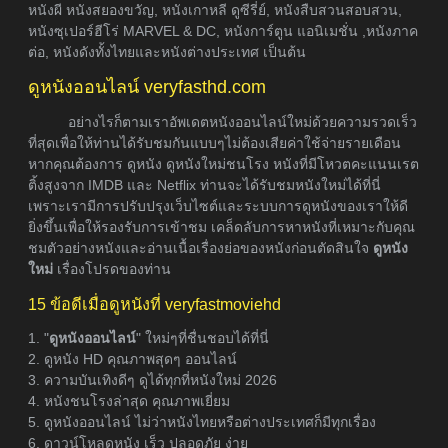
หนังผี หนังสยองขวัญ, หนังเกาหลี ดูซีรี่ย์, หนังสืบสวนสอบสวน,
หนังซุเปอร์ฮีโร่ MARVEL & DC, หนังการ์ตูน แอนิเมชั่น ,หนังภาค
ต่อ, หนังดังทั้งไทยและหนังต่างประเทศ เป็นต้น
ดูหนังออนไลน์ veryfasthd.com
อย่างไรก็ตามเราอัพเดตหนังออนไลน์ใหม่ด้วยความรวดเร็ว
ที่สุดเพื่อให้ท่านได้รับชมกันแบบๆไม่ต้องเสียค่าใช้จ่ายรายเดือน
หากคุณต้องการ ดูหนัง ดูหนังใหม่ชนโรง หนังที่มีโหวตคะแนนเรต
ติ้งสูงจาก IMDB และ Netflix ท่านจะได้รับชมหนังใหม่ได้ที่นี่
เพราะเรามีการปรับปรุงเว็บไซต์และระบบการดูหนังของเราให้ดี
ยิ่งขึ้นเพื่อให้รองรับการเข้าชม เคล็ดลับการหาหนังที่เหมาะกับคุณ
ชมตัวอย่างหนังและอ่านเนื้อเรื่องย่อของหนังก่อนตัดสินใจ
ดูหนัง
ใหม่
เรื่องโปรดของท่าน
15 ข้อดีเมื่อดูหนังที่ veryfastmoviehd
1. "
ดูหนังออนไลน์
" ใหม่ๆที่ชื่นชอบได้ที่นี่
2. ดูหนัง HD คุณภาพสุดๆ ออนไลน์
3. ความบันเทิงดีๆ ดูได้ทุกที่หนังใหม่ 2026
4. หนังชนโรงล่าสุด คุณภาพเยี่ยม
5. ดูหนังออนไลน์ ไม่ว่าหนังไทยหรือต่างประเทศก็มีทุกเรื่อง
6. ดาวน์โหลดหนัง เร็ว ปลอดภัย ง่าย