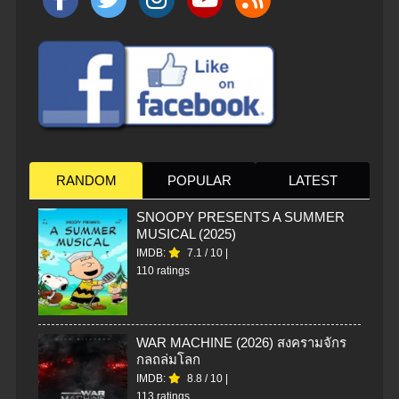
RANDOM
POPULAR
LATEST
SNOOPY PRESENTS A SUMMER
MUSICAL (2025)
IMDB:
7.1
/
10
|
110 ratings
WAR MACHINE (2026) สงครามจักร
กลถล่มโลก
IMDB:
8.8
/
10
|
113 ratings