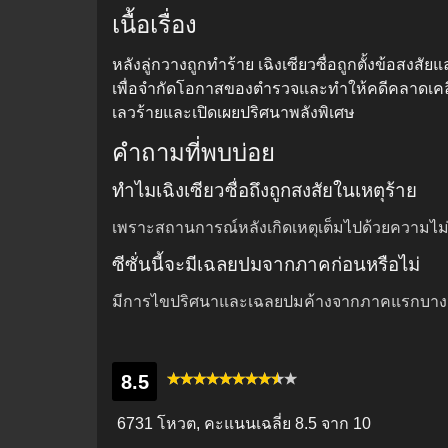
เนื้อเรื่อง
หลังลู่กวางถูกทำร้าย เฉิงเซียวซื่อถูกตั้งข้อส
เพื่อจำกัดโอกาสของตำรวจและทำให้คดีคลาดเคลื่อ
เลวร้ายและเปิดเผยปริศนาพลังพิเศษ
คำถามที่พบบ่อย
ทำไมเฉิงเซียวซื่อถึงถูกสงสัยในเหตุร้าย
เพราะสถานการณ์หลังเกิดเหตุเต็มไปด้วยความไม่แน
ซีซั่นนี้จะมีเฉลยปมจากภาคก่อนหรือไม่
มีการไขปริศนาและเฉลยปมค้างจากภาคแรกบางส่
8.5
6731 โหวต, คะแนนเฉลี่ย
8.5
จาก 10