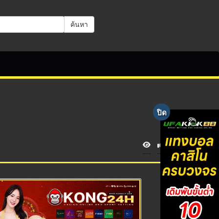
ค้นหา
V
i
e
w
s