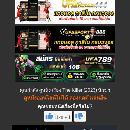
คุณกำลัง
ดูหนัง
เรื่อง The Killer (2023) นักฆ่า
ดูหนังออนไลน์ไม่ได้ ลองกดตัวเล่นอื่น
คุณชอบหนังเรื่องนี้หรือไม่?
Like + 1