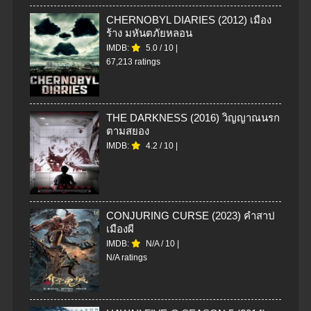
CHERNOBYL DIARIES (2012) เมือง
ร้าง มหันตภัยหลอน
IMDB:
5.0
/
10
|
67,213 ratings
THE DARKNESS (2016) วิญญาณนรก
ตามสยอง
IMDB:
4.2
/
10
|
CONJURING CURSE (2023) คำสาป
เมืองผี
IMDB:
N/A
/
10
|
N/A ratings