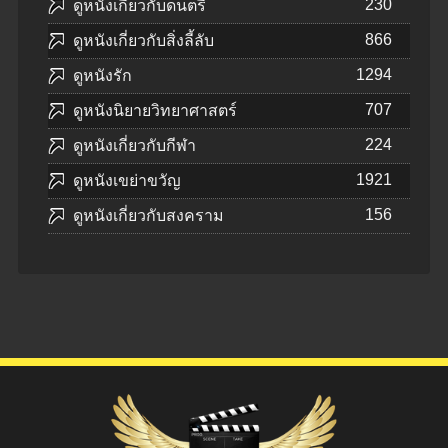
230
ดูหนังเกี่ยวกับดนตรี
866
ดูหนังเกี่ยวกับสิ่งลี้ลับ
1294
ดูหนังรัก
707
ดูหนังนิยายวิทยาศาสตร์
224
ดูหนังเกี่ยวกับกีฬา
1921
ดูหนังเขย่าขวัญ
156
ดูหนังเกี่ยวกับสงคราม