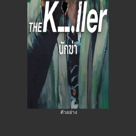
ตัวอย่าง