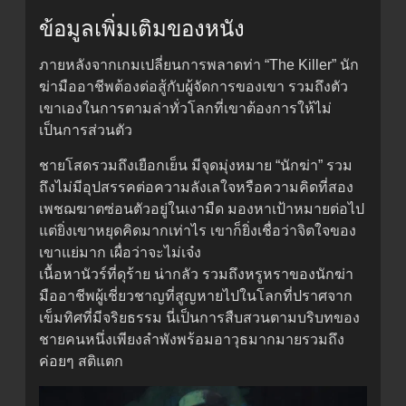
ข้อมูลเพิ่มเติมของหนัง
ภายหลังจากเกมเปลี่ยนการพลาดท่า “The Killer” นัก
ฆ่ามืออาชีพต้องต่อสู้กับผู้จัดการของเขา รวมถึงตัว
เขาเองในการตามล่าทั่วโลกที่เขาต้องการให้ไม่
เป็นการส่วนตัว
ชายโสดรวมถึงเยือกเย็น มีจุดมุ่งหมาย “นักฆ่า” รวม
ถึงไม่มีอุปสรรคต่อความลังเลใจหรือความคิดที่สอง
เพชฌฆาตซ่อนตัวอยู่ในเงามืด มองหาเป้าหมายต่อไป
แต่ยิ่งเขาหยุดคิดมากเท่าไร เขาก็ยิ่งเชื่อว่าจิตใจของ
เขาแย่มาก เผื่อว่าจะไม่เจ๋ง
เนื้อหานัวร์ที่ดุร้าย น่ากลัว รวมถึงหรูหราของนักฆ่า
มืออาชีพผู้เชี่ยวชาญที่สูญหายไปในโลกที่ปราศจาก
เข็มทิศที่มีจริยธรรม นี่เป็นการสืบสวนตามบริบทของ
ชายคนหนึ่งเพียงลำพังพร้อมอาวุธมากมายรวมถึง
ค่อยๆ สติแตก