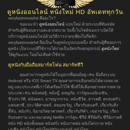
ดูหนังออนไลน์ หนังใหม่ HD อัพเดททุกวัน
veryfastmoviehd คืออะไร?
ขอแนะนำ
ดูหนังออนไลน์
แบบใหม่ ด้วยระบบที่ทันสมัย
สำหรับผู้ที่ชอบความสะดวกสบาย วันนี้เว็บไซต์ของเราเปิดให้
บริการดูหนังออนไลน์ด้วยวิธีการง่ายๆเพียงไม่กี่คลิก
veryfastmoviehd ถือเป็นเว็บดูหนังรูปแบบหนึ่ง สำหรับผู้ที่ชอบการ
ดูหนัง เป็นระบบที่ใช้งานได้ง่ายเป็นมิตรกับทุกอุปกรณ์
ดูหนังใหม่
ให้ดูกันแบบ โดยไม่เสียค่าใช้จ่าย
ดูหนังกับมือถือสมาร์ทโฟน สมาร์ททีวี
คุณสามารถดูหนังได้ในอุปกรที่คุณมีอยู่ เช่น มือถือระบบ
Android หรือ IOS Smart TV คุณสามารถเลือกหนังได้ตามหมวด
หมู่ และประเภทที่เราได้เตรียมไว้ให้ ซึ่งมีให้เลือกอย่างหลากหลาย
ประเภท เช่น หนังต่อสู้, หนังบู๊, ผจญภัย, การ์ตูนแอนิเมชัน,
ชีวประวัติ, หนังตลก, อาชญากรรม, หนังชีวิต, สารคดี, ครอบครัว,
แฟนตาซี, ประวัติศาสตร์, สยองขวัญ, เกี่ยวกับดนตรี, เกี่ยวกับสิ่ง
ลี้ลับ, หนังรัก, นิยายวิทยาศาสตร์, เกี่ยวกับกีฬา, เขย่าขวัญ, เกี่ยว
กับสงคราม และหมวดหมู่ Netflix การ์ตูน ซีรีย์ ซีรี่ย์ฝรั่ง ซีรี่ย์เกาหลี
หนัง HD หนังทั้งหมด หนังฝรั่ง หนังภาคต่อ หนังไตรภาค หนัง
เอเชีย หนังใหม่ หนังใหม่HDมาสเตอร์ หนังไทย