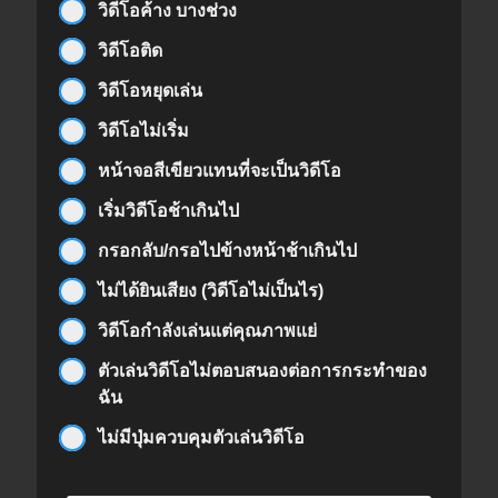
วิดีโอค้าง บางช่วง
วิดีโอติด
วิดีโอหยุดเล่น
วิดีโอไม่เริ่ม
หน้าจอสีเขียวแทนที่จะเป็นวิดีโอ
เริ่มวิดีโอช้าเกินไป
กรอกลับ/กรอไปข้างหน้าช้าเกินไป
ไม่ได้ยินเสียง (วิดีโอไม่เป็นไร)
วิดีโอกำลังเล่นแต่คุณภาพแย่
ตัวเล่นวิดีโอไม่ตอบสนองต่อการกระทำของ
ฉัน
ไม่มีปุ่มควบคุมตัวเล่นวิดีโอ