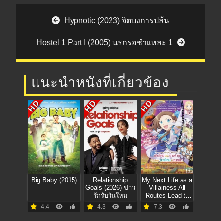
Post navigation
Hypnotic (2023) จิตบงการปล้น
Hostel 1 Part I (2005) นรกรอชำแหละ 1
แนะนำหนังที่เกี่ยวข้อง
HD
HD
HD
Big Baby (2015)
Relationship
My Next Life as a
Goals (2026) ข่าว
Villainess All
รักรับวันใหม่
Routes Lead to
Doom! The Movie
4.4
4.3
7.3
(2023) เกิดใหม่เป็น
นางร้าย จะเลือก