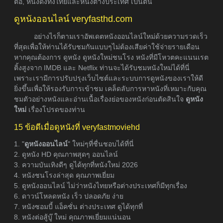
ต่อ, หนังดังทั้งไทยและหนังต่างประเทศ เป็นต้น
ดูหนังออนไลน์ veryfasthd.com
อย่างไรก็ตามเราอัพเดตหนังออนไลน์ใหม่ด้วยความรวดเร็ว
ที่สุดเพื่อให้ท่านได้รับชมกันแบบๆไม่ต้องเสียค่าใช้จ่ายรายเดือน
หากคุณต้องการ ดูหนัง ดูหนังใหม่ชนโรง หนังที่มีโหวตคะแนนเรต
ติ้งสูงจาก IMDB และ Netflix ท่านจะได้รับชมหนังใหม่ได้ที่นี่
เพราะเรามีการปรับปรุงเว็บไซต์และระบบการดูหนังของเราให้ดี
ยิ่งขึ้นเพื่อให้รองรับการเข้าชม เคล็ดลับการหาหนังที่เหมาะกับคุณ
ชมตัวอย่างหนังและอ่านเนื้อเรื่องย่อของหนังก่อนตัดสินใจ
ดูหนัง
ใหม่
เรื่องโปรดของท่าน
15 ข้อดีเมื่อดูหนังที่ veryfastmoviehd
1. "
ดูหนังออนไลน์
" ใหม่ๆที่ชื่นชอบได้ที่นี่
2. ดูหนัง HD คุณภาพสุดๆ ออนไลน์
3. ความบันเทิงดีๆ ดูได้ทุกที่หนังใหม่ 2026
4. หนังชนโรงล่าสุด คุณภาพเยี่ยม
5. ดูหนังออนไลน์ ไม่ว่าหนังไทยหรือต่างประเทศก็มีทุกเรื่อง
6. ดาวน์โหลดหนัง เร็ว ปลอดภัย ง่าย
7. หนังซอมบี้ แอ็คชั่น ต่างประเทศ ดูได้ทุกที่
8. หนังต่อสู้บู๊ ใหม่ คุณภาพเยี่ยมแน่นอน