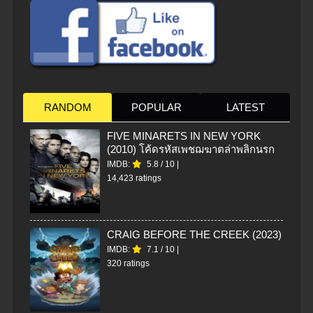
RANDOM
POPULAR
LATEST
FIVE MINARETS IN NEW YORK
(2010) โค้ดรหัสเพชฌฆาตล่าพลิกนรก
IMDB:
5.8
/
10
|
14,423 ratings
CRAIG BEFORE THE CREEK (2023)
IMDB:
7.1
/
10
|
320 ratings