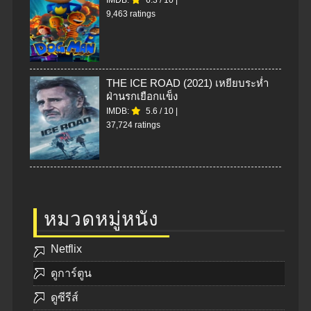
9,463 ratings
THE ICE ROAD (2021) เหยียบระห่ำ
ฝ่านรกเยือกแข็ง
IMDB:
5.6
/
10
|
37,724 ratings
หมวดหมู่หนัง
Netflix
ดูการ์ตูน
ดูซีรีส์