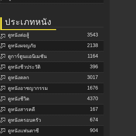
ประเภทหนัง
3543
ดูหนังต่อสู้
2138
ดูหนังผจญภัย
1164
ดูการ์ตูนแอนิเมชัน
396
ดูหนังชีวประวัติ
3017
ดูหนังตลก
1676
ดูหนังอาชญากรรม
4370
ดูหนังชีวิต
167
ดูหนังสารคดี
674
ดูหนังครอบครัว
904
ดูหนังแฟนตาซี