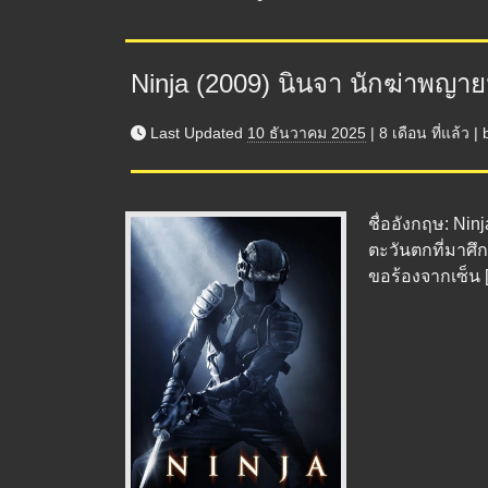
Ninja (2009) นินจา นักฆ่าพญา
Last Updated
10 ธันวาคม 2025
|
8 เดือน
ที่แล้ว
|
ชื่ออังกฤษ: Ninj
ตะวันตกที่มาศึก
ขอร้องจากเซ็น [.