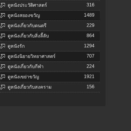
316
ดูหนังประวัติศาสตร์
1489
ดูหนังสยองขวัญ
229
ดูหนังเกี่ยวกับดนตรี
864
ดูหนังเกี่ยวกับสิ่งลี้ลับ
1294
ดูหนังรัก
707
ดูหนังนิยายวิทยาศาสตร์
224
ดูหนังเกี่ยวกับกีฬา
1921
ดูหนังเขย่าขวัญ
156
ดูหนังเกี่ยวกับสงคราม