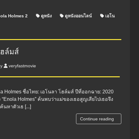
ola Holmes 2
ดูหนัง
ดูหนังออนไลน์
เอโน
ฮล์มส์
by
veryfastmovie
la Holmes ชื่อไทย: เอโนลา โฮล์มส์ ปีที่ออกฉาย: 2020
ง “Enola Holmes” ค้นพบว่าแม่ของเธอสูญเสียไปเธอจึง
้นหาตัวเธ [...]
Continue reading