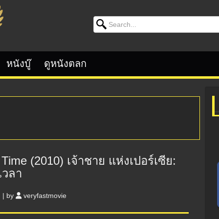
Search for:
หนังบู๊
ดูหนังตลก
 Time (2010) เจ้าชาย แห่งเปอร์เซีย:
เวลา
ว
|
by
veryfastmovie