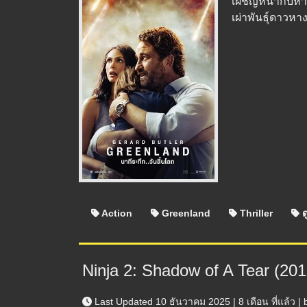
เผชิญหน้ากับหา
เผ่าพันธุ์ดาวหางท
Action
Greenland
Thriller
ด
Ninja 2: Shadow of A Tear (20
Last Updated
10 ธันวาคม 2025
|
8 เดือน
ที่แล้ว
|