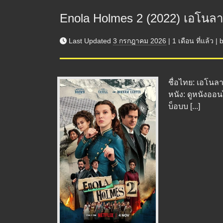
Enola Holmes 2 (2022) เอโนลา 
Last Updated
3 กรกฎาคม 2026
|
1 เดือน
ที่แล้ว
|
ชื่อไทย: เอโนลา
หนัง: ดูหนังออน
บ็อบบ [...]