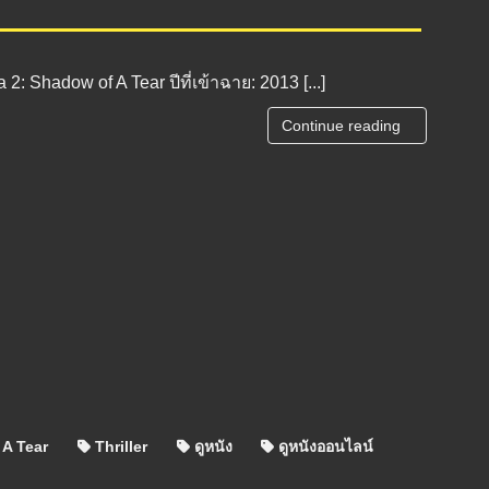
a 2: Shadow of A Tear ปีที่เข้าฉาย: 2013 [...]
Continue reading
 A Tear
Thriller
ดูหนัง
ดูหนังออนไลน์