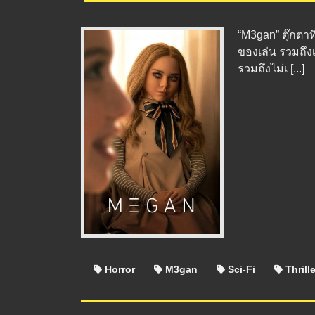
“M3gan” ตุ๊กตาท
ของเล่น รวมถึง
รวมถึงไม่เ [...]
Horror
M3gan
Sci-Fi
Thrille