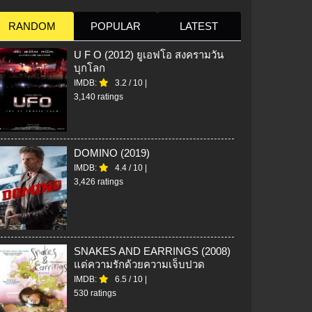
RANDOM
POPULAR
LATEST
U F O (2012) ยูเอฟโอ สงครามวัน
บุกโลก
IMDB:
3.2
/
10
|
3,140 ratings
DOMINO (2019)
IMDB:
4.4
/
10
|
3,426 ratings
SNAKES AND EARRINGS (2008)
แด่ความรักด้วยความเจ็บปวด
IMDB:
6.5
/
10
|
530 ratings