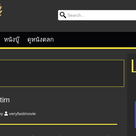
Search for:
หนังบู๊
ดูหนังตลก
ctim
by
veryfastmovie