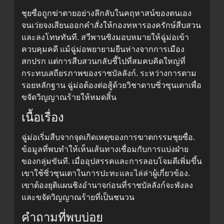
ชุยซื่อถูกฆ่าตายอย่างลึกลับในคฤหาสน์ของตนเอง
จนเว่ยจงเสียนออกคำสั่งให้กองทหารองครักษ์สืบสวน
และลงโทษทันที. สวีพานซิงมอบหมายให้ฉู่ม่อเข้า
ควบคุมคดี แม้ฉู่ม่อพยายามยืนห่างจากการเมือง
สกปรก แต่การสืบสวนกลับชี้ไปที่สมคบคิดใหญ่ที่
กระทบเสถียรภาพของราชบัลลังก์. ระหว่างการตาม
รอยหลักฐาน ฉู่ม่อต้องต่อสู้ด้วยวิชาดาบซิ่วซุนเตาเพื่อ
ขจัดวิญญาณร้ายให้หมดสิ้น
เนื้อเรื่อง
ฉู่ม่อเริ่มสืบจากจุดเกิดเหตุของการฆาตกรรมชุยซื่อ.
ข้อมูลที่พบทำให้เห็นเส้นทางเชื่อมกับการแบ่งฝ่าย
ของกลุ่มขันที. เมื่ออุปสรรคและการลอบโจมตีเพิ่มขึ้น
เขาใช้ซิ่วซุนเตาในการปะทะและไล่ล่าผู้เกี่ยวข้อง.
เขาต้องยุติแผนชิงอำนาจก่อนที่ราชบัลลังก์จะพังลง
และขจัดวิญญาณร้ายที่เป็นชนวน
คำถามที่พบบ่อย