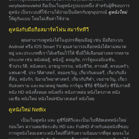
veryfastmoviehd ถือเป็นเว็บดูหนังรูปแบบหนึ่ง สำหรับผู้ที่ชอบการ
ดูหนัง เป็นระบบที่ใช้งานได้ง่ายเป็นมิตรกับทุกอุปกรณ์
ดูหนังใหม่
ให้ดูกันแบบ โดยไม่เสียค่าใช้จ่าย
ดูหนังกับมือถือสมาร์ทโฟน สมาร์ททีวี
คุณสามารถดูหนังได้ในอุปกรที่คุณมีอยู่ เช่น มือถือระบบ
Android หรือ IOS Smart TV คุณสามารถเลือกหนังได้ตามหมวด
หมู่ และประเภทที่เราได้เตรียมไว้ให้ ซึ่งมีให้เลือกอย่างหลากหลาย
ประเภท เช่น หนังต่อสู้, หนังบู๊, ผจญภัย, การ์ตูนแอนิเมชัน,
ชีวประวัติ, หนังตลก, อาชญากรรม, หนังชีวิต, สารคดี, ครอบครัว,
แฟนตาซี, ประวัติศาสตร์, สยองขวัญ, เกี่ยวกับดนตรี, เกี่ยวกับสิ่ง
ลี้ลับ, หนังรัก, นิยายวิทยาศาสตร์, เกี่ยวกับกีฬา, เขย่าขวัญ, เกี่ยว
กับสงคราม และหมวดหมู่ Netflix การ์ตูน ซีรีย์ ซีรี่ย์ฝรั่ง ซีรี่ย์เกาหลี
หนัง HD หนังทั้งหมด หนังฝรั่ง หนังภาคต่อ หนังไตรภาค หนัง
เอเชีย หนังใหม่ หนังใหม่HDมาสเตอร์ หนังไทย
ดูหนังใหม่ Netflix
เป็นเว็บดูหนัง และ ดูซีรี่ย์ทีวีและเป็นเว็บที่อัพเดทหนังใหม่
ก่อนใคร ความคมชัดระดับ HD และ FullHD สำหรับคอหนังที่ชอบ
การดูหนังโดยเฉพาะหนังใหม่ที่ได้รับความนิยมมากที่สุด คุณจะไม่