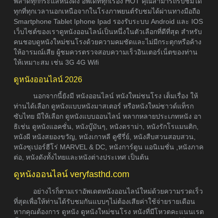
พลาดทุกกระแสหนังดัง อัพเดททุกเรื่อง HOT คุณสามารถรับชมได้
ทุกที่ทุกเวลานอกเหนือจากในโรงภาพยนต์รับชมได้ผ่านทางมือถือ
Smartphone Tablet Iphone Ipad รองรับระบบ Android และ IOS
เว็บไซต์ของเราดูหนังออนไลน์เป็นหนึ่งในตัวเลือกที่ดีที่สุด สำหรับ
คนชอบดูหนังใหม่ชนโรงด้วยความคมชัดและไม่มีกระตุกหรือค้าง
ให้อารมณ์เสีย ผู้ชมควรตรวจสอบความเร็วอินเตอร์เน็ตของท่าน
ให้เหมาะสม เช่น 3G 4G Wifi
ดูหนังออนไลน์ 2026
นอกจากนี้ยังมี หนังออนไลน์ หนังใหม่ชนโรง เต็มเรื่อง ให้
ท่านได้เลือก ดูหนังแบบหนังมาสเตอร์ หรือหนังใหม่ซาวด์แท็รก
ซับไทย มีให้เลือก ดูหนังแบบออนไลน์ หลากหลายประเภทหนัง อา
ธิเช่น ดูหนังแอคชั่น, หนังบู๊มันๆ, หนังดราม่า, หนังรักโรแมนติก,
หนังผี หนังสยองขวัญ, หนังเกาหลี ดูซีรี่ย์, หนังสืบสวนสอบสวน,
หนังซุเปอร์ฮีโร่ MARVEL & DC, หนังการ์ตูน แอนิเมชั่น ,หนังภาค
ต่อ, หนังดังทั้งไทยและหนังต่างประเทศ เป็นต้น
ดูหนังออนไลน์ veryfasthd.com
อย่างไรก็ตามเราอัพเดตหนังออนไลน์ใหม่ด้วยความรวดเร็ว
ที่สุดเพื่อให้ท่านได้รับชมกันแบบๆไม่ต้องเสียค่าใช้จ่ายรายเดือน
หากคุณต้องการ ดูหนัง ดูหนังใหม่ชนโรง หนังที่มีโหวตคะแนนเรต