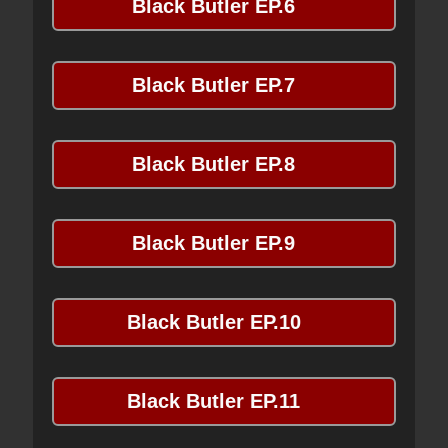
Black Butler EP.6
Black Butler EP.7
Black Butler EP.8
Black Butler EP.9
Black Butler EP.10
Black Butler EP.11