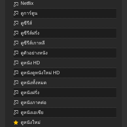
Netflix
ดูการ์ตูน
ดูซีรีส์
ดูซีรีส์ฝรั่ง
ดูซีรีส์เกาหลี
ดูตัวอย่างหนัง
ดูหนัง HD
ดูหนังดูหนังใหม่ HD
ดูหนังทั้งหมด
ดูหนังฝรั่ง
ดูหนังภาคต่อ
ดูหนังเอเชีย
ดูหนังใหม่