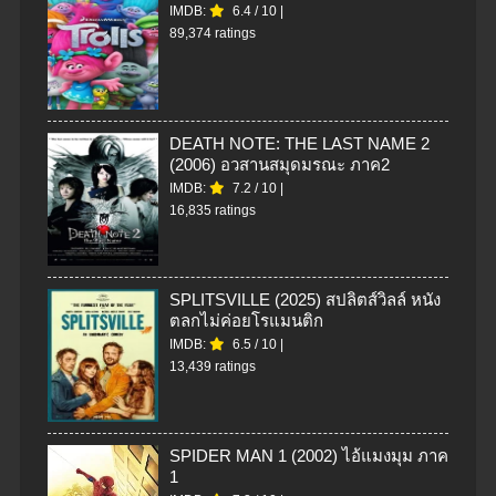
IMDB:
6.4
/
10
|
89,374 ratings
DEATH NOTE: THE LAST NAME 2
(2006) อวสานสมุดมรณะ ภาค2
IMDB:
7.2
/
10
|
16,835 ratings
SPLITSVILLE (2025) สปลิตส์วิลล์ หนัง
ตลกไม่ค่อยโรแมนติก
IMDB:
6.5
/
10
|
13,439 ratings
SPIDER MAN 1 (2002) ไอ้แมงมุม ภาค
1