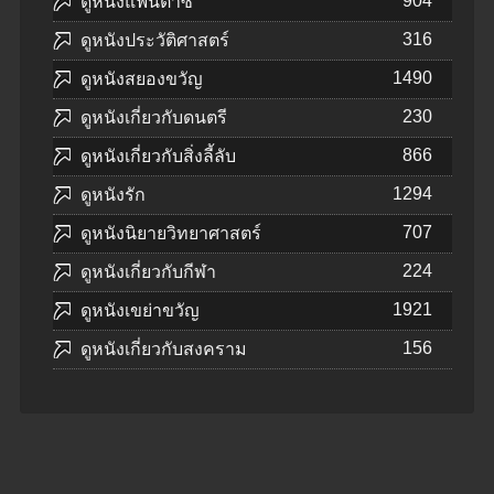
904
ดูหนังแฟนตาซี
316
ดูหนังประวัติศาสตร์
1490
ดูหนังสยองขวัญ
230
ดูหนังเกี่ยวกับดนตรี
866
ดูหนังเกี่ยวกับสิ่งลี้ลับ
1294
ดูหนังรัก
707
ดูหนังนิยายวิทยาศาสตร์
224
ดูหนังเกี่ยวกับกีฬา
1921
ดูหนังเขย่าขวัญ
156
ดูหนังเกี่ยวกับสงคราม