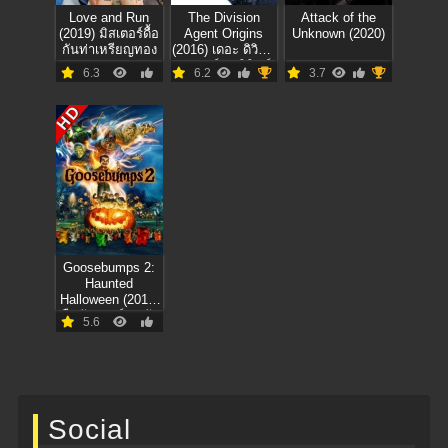
Love and Run
The Division
Attack of the
(2019) มิสเตอร์ดื้อ
Agent Origins
Unknown (2020)
กันท่าเหรียญทอง
(2016) เดอะ ดิวิชั่น
เอเจนท์ ออริจินส์
6.3
6.2
3.7
HD
Goosebumps 2:
Haunted
Halloween (2018)
คืนอัศจรรย์ขนหัว
5.6
ลุก 2 หุ่นฝังแค้น
Social