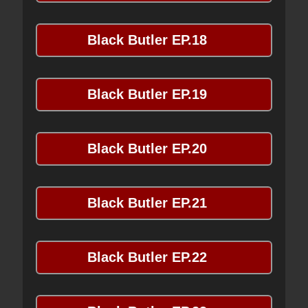
Black Butler EP.18
Black Butler EP.19
Black Butler EP.20
Black Butler EP.21
Black Butler EP.22