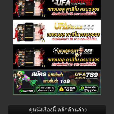
ดูหนังเรื่องนี้ คลิกด้านล่าง