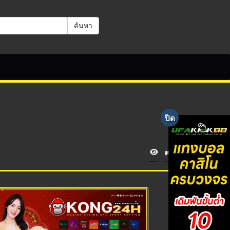
ค้นหา
V
i
e
w
s