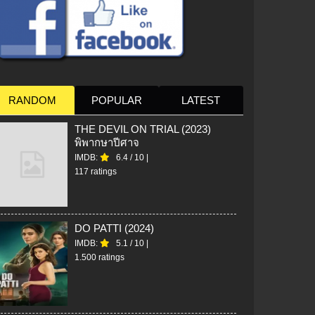
RANDOM
POPULAR
LATEST
THE DEVIL ON TRIAL (2023)
พิพากษาปีศาจ
IMDB:
6.4
/
10
|
117 ratings
DO PATTI (2024)
IMDB:
5.1
/
10
|
1.500 ratings