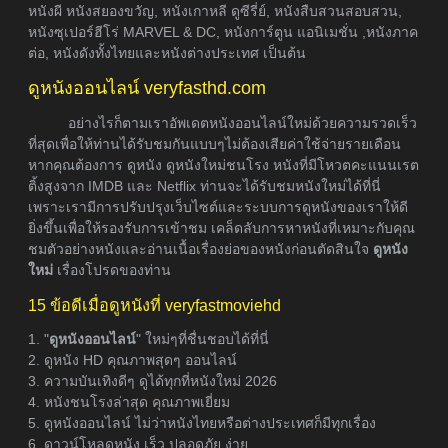
หนังผี หนังสยองขวัญ, หนังเกาหลี ดูซีรี่ย์, หนังสืบสวนสอบสวน,
หนังซุเปอร์ฮีโร่ MARVEL & DC, หนังการ์ตูน แอนิเมชั่น ,หนังภาค
ต่อ, หนังดังทั้งไทยและหนังต่างประเทศ เป็นต้น
ดูหนังออนไลน์ veryfasthd.com
อย่างไรก็ตามเราอัพเดตหนังออนไลน์ใหม่ด้วยความรวดเร็ว
ที่สุดเพื่อให้ท่านได้รับชมกันแบบๆไม่ต้องเสียค่าใช้จ่ายรายเดือน
หากคุณต้องการ ดูหนัง ดูหนังใหม่ชนโรง หนังที่มีโหวตคะแนนเรต
ติ้งสูงจาก IMDB และ Netflix ท่านจะได้รับชมหนังใหม่ได้ที่นี่
เพราะเรามีการปรับปรุงเว็บไซต์และระบบการดูหนังของเราให้ดี
ยิ่งขึ้นเพื่อให้รองรับการเข้าชม เคล็ดลับการหาหนังที่เหมาะกับคุณ
ชมตัวอย่างหนังและอ่านเนื้อเรื่องย่อของหนังก่อนตัดสินใจ
ดูหนัง
ใหม่
เรื่องโปรดของท่าน
15 ข้อดีเมื่อดูหนังที่ veryfastmoviehd
1. "
ดูหนังออนไลน์
" ใหม่ๆที่ชื่นชอบได้ที่นี่
2. ดูหนัง HD คุณภาพสุดๆ ออนไลน์
3. ความบันเทิงดีๆ ดูได้ทุกที่หนังใหม่ 2026
4. หนังชนโรงล่าสุด คุณภาพเยี่ยม
5. ดูหนังออนไลน์ ไม่ว่าหนังไทยหรือต่างประเทศก็มีทุกเรื่อง
6. ดาวน์โหลดหนัง เร็ว ปลอดภัย ง่าย