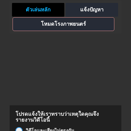
ตัวเล่นหลัก
แจ้งปัญหา
โหมดโรงภาพยนตร์
โปรดแจ้งให้เราทราบว่าเหตุใดคุณจึง
รายงานวิดีโอนี้
วิดีโอและเสียงไม่ตรงกัน