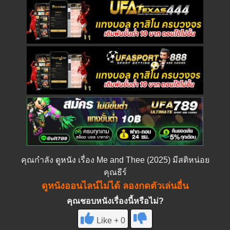
คุณกำลัง
ดูหนัง
เรื่อง Me and Thee (2025) มีสติหน่อย
คุณธีร์
ดูหนังออนไลน์ไม่ได้ ลองกดตัวเล่นอื่น
คุณชอบหนังเรื่องนี้หรือไม่?
Like + 0