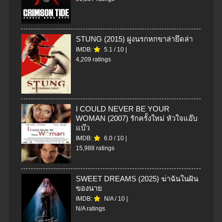
STUNG (2015) ฝูงนรกหกขาล่ายึดล่า
IMDB:
5.1
/
10
|
4,209 ratings
I COULD NEVER BE YOUR
WOMAN (2007) รักครั้งใหม่ หัวใจแอ๊บ
แบ๊ว
IMDB:
6.0
/
10
|
15,988 ratings
SWEET DREAMS (2025) ฆ่าฉันในฝัน
ของนาย
IMDB:
N/A
/
10
|
N/A ratings