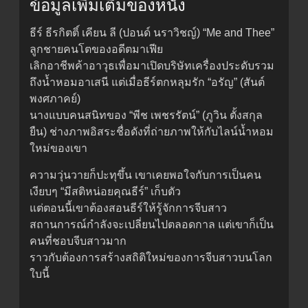
ข้อมูลเพิ่มเติมของหนัง
ธีร์ ธีรกิตติ์ เคียน ลี (ปอนด์ นราวิชญ์) “Me and Thee”
ลูกชายคนโตของอดีตมาเฟีย
เลิกอาชีพค้าอาวุธเพื่อมาเปิดบริษัทเครื่องประดับรวม
ถึงน้ำหอมอาเสนี แต่เมื่อธีร์ตกหลุมรัก “อรัญ” (สันต์
พงศภาคย์)
นางแบบคนสนิทของ “พีช เพชรรัตน์” (ภูวิน ตั้งสกุล
ยืน) ช่างภาพอิสระชื่อดังที่ถ่ายภาพให้กับไลน์น้ำหอม
ใหม่ของเขา
ความวุ่นวายก็ปะทุขึ้น เขาเคยพอใจกับการเป็นคน
เงียบๆ “มีสติหน่อยคุณธีร์” เก็บตัว
แต่ตอนนี้เขาต้องสอนธีร์ให้รู้จักการจีบสาว
สถานการณ์กำลังจะเปลี่ยนไปตลอดกาล แต่เขาก็เป็น
คนที่ชอบจีบสาวมาก
ราวกับต้องการสร้างสถิติใหม่ของการจีบสาวบนโลก
ใบนี้