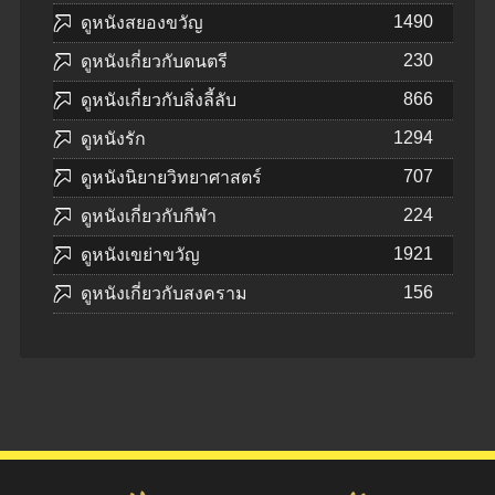
1490
ดูหนังสยองขวัญ
230
ดูหนังเกี่ยวกับดนตรี
866
ดูหนังเกี่ยวกับสิ่งลี้ลับ
1294
ดูหนังรัก
707
ดูหนังนิยายวิทยาศาสตร์
224
ดูหนังเกี่ยวกับกีฬา
1921
ดูหนังเขย่าขวัญ
156
ดูหนังเกี่ยวกับสงคราม