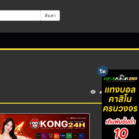
ค้นหา
V
i
e
w
s