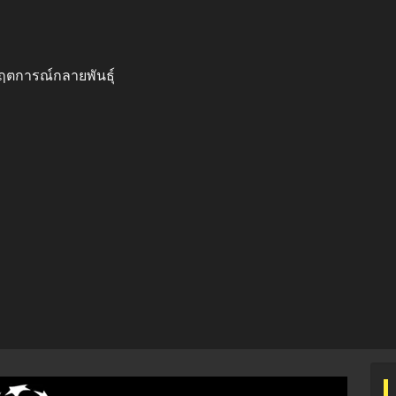
กฤตการณ์กลายพันธุ์