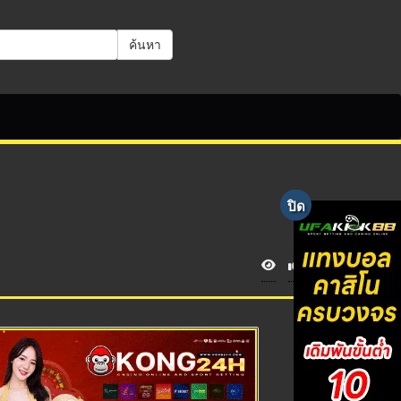
ค้นหา
V
i
e
w
s