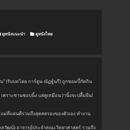
ง
ดูหนังแนะนำ
ดูหนังไทย
 (รับบทโดย การ์ตูน ณัฏฐ์นรี) ถูกซอมบี้กัดกิน
 เพราะซานชอบนิ้ง แต่ดูเหมือนว่านิ้งจะปลื้มยีน!
่า แม่ที่แสนดีรวมถึงสุดสตรองของตัวเอง ทำงาน
์ ศุกลวัฒน์) อาจารย์ประจำคณะวิทยาศาสตร์ รวมถึง