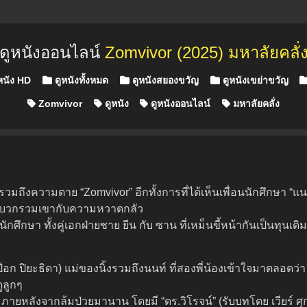
ดูหนังออนไลน์
Zomvivor (2025) มหาลัยคลั่
หนัง HD
ดูหนังทั้งหมด
ดูหนังสยองขวัญ
ดูหนังเขย่าขวัญ
Zomvivor
ดูหนัง
ดูหนังออนไลน์
มหาลัยคลั่ง
ึงความตาย “Zomvivor” อีกทั้งการที่ได้เห็นเพื่อนนักศึกษา “แนน”
ื่อบวกรวมเขากับความหวาดกลัว
ึกษา ทั้งคู่เอกฝ่ายชาย ยีน กับ ซาน ที่เหม็นขี้หน้ากันเป็นทุนเดิม
ป๊อก ปิยะธิดา) แม่ของนิ้งรวมถึงนนท์ ที่สองพี่น้องเข้าใจมาตลอดว
ูลูกๆ
้าน ภายหลังจากล้มป่วยมานาน โดยมี “ดร.วิโรจน์” (รับบทโดย เวียร