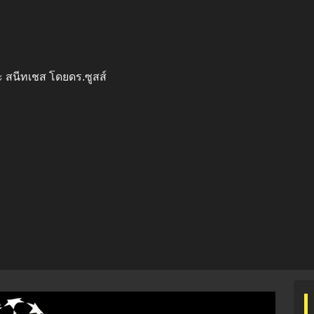
ะ สนีทเชส โดยดร.ซูสส์