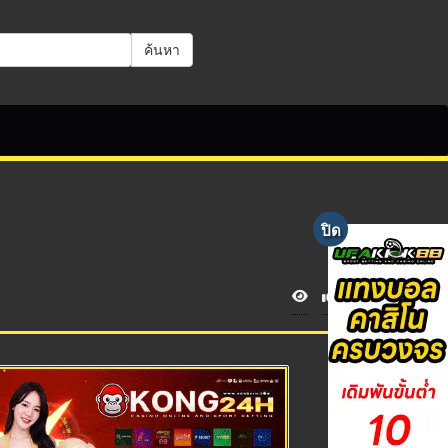
ค้นหา
V
i
e
w
s