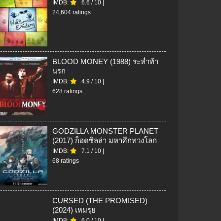
IMDB:
6.6
/
10
|
24,604 ratings
BLOOD MONEY (1988) ระห่ำท้า
นรก
IMDB:
4.9
/
10
|
628 ratings
GODZILLA MONSTER PLANET
(2017) ก็อดซิลล่า มหาศึกทวงโลก
IMDB:
7.1
/
10
|
68 ratings
CURSED (THE PROMISED)
(2024) เหมรฺย
IMDB:
6.0
/
10
|