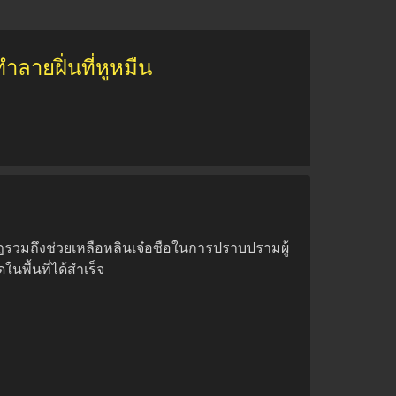
ลายฝิ่นที่หูหมืน
อกบฏรวมถึงช่วยเหลือหลินเจ๋อซือในการปราบปรามผู้
ในพื้นที่ได้สำเร็จ