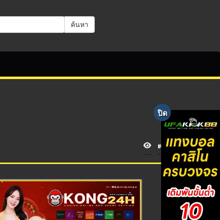
ค้นหา
V
i
e
w
s