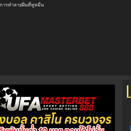
การทำลายฝิ่นที่หูหมืน