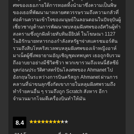
ศพของเธอภายใต้การทอดทิ้งนำมาซึ่งความเป็นพิษ
ของเธอที่พัฒนามาหลายศตวรรษรวมถึงความกลัวที่
ต่อต้านความเข้าใจของมนุษย์ในลอนดอนในปัจจุบันผู้
เชี่ยวชาญด้านการพัฒนาพบหลุมฝังศพของอัศวินผู้ทำ
สงครามซึ่งถูกฝังด้วยทับทิมอียิปต์ ในโฆษณา 1127
ในอิรักนายทหารกองกำลังสหรัฐฯจ่าสแครชมอร์ตัน
รวมถึงสิบโทคริสเวลพบหลุมฝังศพของเจ้าหญิงอาห์
มาเน็ตผู้ซึ่งพยายามอัญเชิญชุดเทพบุตร เธอถูกจับรวม
ถึงอาบยาอย่างมีชีวิตชีวา พวกเขารวมถึงเจนนี่ฮัลซีย์
ยุคก่อนประวัติศาสตร์บินโลงศพของ Ahmanet ไป
อังกฤษในระหว่างการบินคริสถูก Ahmanet ผ่านการ
คลานที่น่าขนลุกซึ่งกัดเขาภายในหลุมฝังศพรวมถึง
ทำร้ายคนอื่น ๆ รวมถึงถูก Scratch สังหาร อีกา
จำนวนมากโจมตีเครื่องบินทำให้มัน
8.4