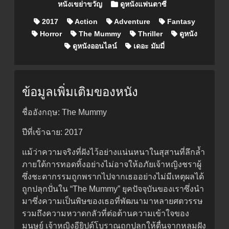
หนังเขย่าขวัญ
ดูหนังแฟนตาซี
2017
Action
Adventure
Fantasy
Horror
The Mummy
Thriller
ดูหนัง
ดูหนังออนไลน์
เดอะ มัมมี่
ข้อมูลเพิ่มเติมของหนัง
ชื่ออังกฤษ: The Mummy
ปีที่เข้าฉาย: 2017
แม้ว่าความจริงที่ฝังไว้อย่างแน่นหนาในสุสานที่ลึกล้ำ
ภายใต้การทอดทิ้งอย่างไม่อาจให้อภัยเจ้าหญิงชราผู้
ซึ่งชะตากรรมถูกพรากไปจากเธออย่างไม่มีเหตุผลได้
ถูกปลุกปั่นใน “The Mummy” ยุคปัจจุบันของเราซึ่งนำ
มาซึ่งความเป็นพิษของเธอที่พัฒนามาหลายศตวรรษ
รวมถึงความหวาดกลัวที่ต่อต้านความเข้าใจของ
มนุษย์ เจ้าหญิงอียิปต์โบราณถูกปลุกให้ตื่นจากหลุมฝัง