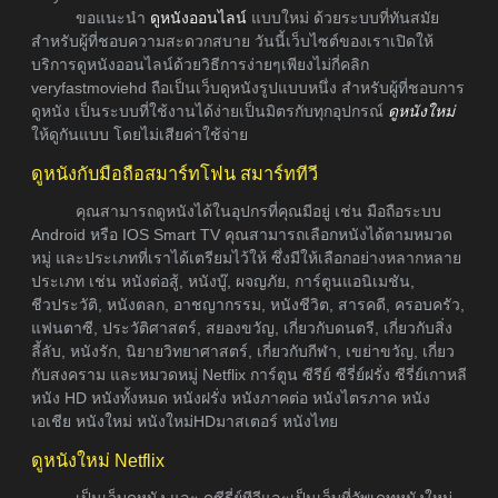
ขอแนะนำ
ดูหนังออนไลน์
แบบใหม่ ด้วยระบบที่ทันสมัย
สำหรับผู้ที่ชอบความสะดวกสบาย วันนี้เว็บไซต์ของเราเปิดให้
บริการดูหนังออนไลน์ด้วยวิธีการง่ายๆเพียงไม่กี่คลิก
veryfastmoviehd ถือเป็นเว็บดูหนังรูปแบบหนึ่ง สำหรับผู้ที่ชอบการ
ดูหนัง เป็นระบบที่ใช้งานได้ง่ายเป็นมิตรกับทุกอุปกรณ์
ดูหนังใหม่
ให้ดูกันแบบ โดยไม่เสียค่าใช้จ่าย
ดูหนังกับมือถือสมาร์ทโฟน สมาร์ททีวี
คุณสามารถดูหนังได้ในอุปกรที่คุณมีอยู่ เช่น มือถือระบบ
Android หรือ IOS Smart TV คุณสามารถเลือกหนังได้ตามหมวด
หมู่ และประเภทที่เราได้เตรียมไว้ให้ ซึ่งมีให้เลือกอย่างหลากหลาย
ประเภท เช่น หนังต่อสู้, หนังบู๊, ผจญภัย, การ์ตูนแอนิเมชัน,
ชีวประวัติ, หนังตลก, อาชญากรรม, หนังชีวิต, สารคดี, ครอบครัว,
แฟนตาซี, ประวัติศาสตร์, สยองขวัญ, เกี่ยวกับดนตรี, เกี่ยวกับสิ่ง
ลี้ลับ, หนังรัก, นิยายวิทยาศาสตร์, เกี่ยวกับกีฬา, เขย่าขวัญ, เกี่ยว
กับสงคราม และหมวดหมู่ Netflix การ์ตูน ซีรีย์ ซีรี่ย์ฝรั่ง ซีรี่ย์เกาหลี
หนัง HD หนังทั้งหมด หนังฝรั่ง หนังภาคต่อ หนังไตรภาค หนัง
เอเชีย หนังใหม่ หนังใหม่HDมาสเตอร์ หนังไทย
ดูหนังใหม่ Netflix