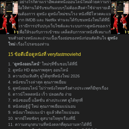
อย่างไรก็ตามเราอัพเดตหนังออนไลน์ใหม่ด้วยความรวดเร็ว
ที่สุดเพื่อให้ท่านได้รับชมกันแบบๆไม่ต้องเสียค่าใช้จ่ายรายเดือน
หากคุณต้องการ ดูหนัง ดูหนังใหม่ชนโรง หนังที่มีโหวตคะแนนเรต
ติ้งสูงจาก IMDB และ Netflix ท่านจะได้รับชมหนังใหม่ได้ที่นี่
เพราะเรามีการปรับปรุงเว็บไซต์และระบบการดูหนังของเราให้ดี
ยิ่งขึ้นเพื่อให้รองรับการเข้าชม เคล็ดลับการหาหนังที่เหมาะกับคุณ
ชมตัวอย่างหนังและอ่านเนื้อเรื่องย่อของหนังก่อนตัดสินใจ
ดูหนัง
ใหม่
เรื่องโปรดของท่าน
15 ข้อดีเมื่อดูหนังที่ veryfastmoviehd
1. "
ดูหนังออนไลน์
" ใหม่ๆที่ชื่นชอบได้ที่นี่
2. ดูหนัง HD คุณภาพสุดๆ ออนไลน์
3. ความบันเทิงดีๆ ดูได้ทุกที่หนังใหม่ 2026
4. หนังชนโรงล่าสุด คุณภาพเยี่ยม
5. ดูหนังออนไลน์ ไม่ว่าหนังไทยหรือต่างประเทศก็มีทุกเรื่อง
6. ดาวน์โหลดหนัง เร็ว ปลอดภัย ง่าย
7. หนังซอมบี้ แอ็คชั่น ต่างประเทศ ดูได้ทุกที่
8. หนังต่อสู้บู๊ ใหม่ คุณภาพเยี่ยมแน่นอน
9. หนังมาใหม่แนะนำ ดูแล้วติดใจแน่นอน
10. พากย์ไทยชัดๆ ดูสบายใจทุกเรื่องที่นี่
11. ความสนุกสนานที่หนังตลกที่คุณถามหาได้ที่นี่