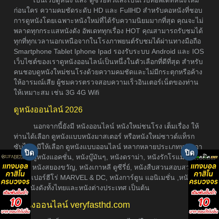
เป็นเว็บดูหนัง และ ดูซีรี่ย์ทีวีและเป็นเว็บที่อัพเดทหนังใหม่
ก่อนใคร ความคมชัดระดับ HD และ FullHD สำหรับคอหนังที่ชอบ
การดูหนังโดยเฉพาะหนังใหม่ที่ได้รับความนิยมมากที่สุด คุณจะไม่
พลาดทุกกระแสหนังดัง อัพเดททุกเรื่อง HOT คุณสามารถรับชมได้
ทุกที่ทุกเวลานอกเหนือจากในโรงภาพยนต์รับชมได้ผ่านทางมือถือ
Smartphone Tablet Iphone Ipad รองรับระบบ Android และ IOS
เว็บไซต์ของเราดูหนังออนไลน์เป็นหนึ่งในตัวเลือกที่ดีที่สุด สำหรับ
คนชอบดูหนังใหม่ชนโรงด้วยความคมชัดและไม่มีกระตุกหรือค้าง
ให้อารมณ์เสีย ผู้ชมควรตรวจสอบความเร็วอินเตอร์เน็ตของท่าน
ให้เหมาะสม เช่น 3G 4G Wifi
ดูหนังออนไลน์ 2026
นอกจากนี้ยังมี หนังออนไลน์ หนังใหม่ชนโรง เต็มเรื่อง ให้
ท่านได้เลือก ดูหนังแบบหนังมาสเตอร์ หรือหนังใหม่ซาวด์แท็รก
ซับไทย มีให้เลือก ดูหนังแบบออนไลน์ หลากหลายประเภทหนัง อา
ธิเช่น ดูหนังแอคชั่น, หนังบู๊มันๆ, หนังดราม่า, หนังรักโรแมนติก,
หนังผี หนังสยองขวัญ, หนังเกาหลี ดูซีรี่ย์, หนังสืบสวนสอบสวน,
หนังซุเปอร์ฮีโร่ MARVEL & DC, หนังการ์ตูน แอนิเมชั่น ,หนังภาค
ต่อ, หนังดังทั้งไทยและหนังต่างประเทศ เป็นต้น
ดูหนังออนไลน์ veryfasthd.com