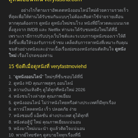
อย่างไรก็ตามเราอัพเดตหนังออนไลน์ใหม่ด้วยความรวดเร็ว
ที่สุดเพื่อให้ท่านได้รับชมกันแบบๆไม่ต้องเสียค่าใช้จ่ายรายเดือน
หากคุณต้องการ ดูหนัง ดูหนังใหม่ชนโรง หนังที่มีโหวตคะแนนเรต
ติ้งสูงจาก IMDB และ Netflix ท่านจะได้รับชมหนังใหม่ได้ที่นี่
เพราะเรามีการปรับปรุงเว็บไซต์และระบบการดูหนังของเราให้ดี
ยิ่งขึ้นเพื่อให้รองรับการเข้าชม เคล็ดลับการหาหนังที่เหมาะกับคุณ
ชมตัวอย่างหนังและอ่านเนื้อเรื่องย่อของหนังก่อนตัดสินใจ
ดูหนัง
ใหม่
เรื่องโปรดของท่าน
15 ข้อดีเมื่อดูหนังที่ veryfastmoviehd
1. "
ดูหนังออนไลน์
" ใหม่ๆที่ชื่นชอบได้ที่นี่
2. ดูหนัง HD คุณภาพสุดๆ ออนไลน์
3. ความบันเทิงดีๆ ดูได้ทุกที่หนังใหม่ 2026
4. หนังชนโรงล่าสุด คุณภาพเยี่ยม
5. ดูหนังออนไลน์ ไม่ว่าหนังไทยหรือต่างประเทศก็มีทุกเรื่อง
6. ดาวน์โหลดหนัง เร็ว ปลอดภัย ง่าย
7. หนังซอมบี้ แอ็คชั่น ต่างประเทศ ดูได้ทุกที่
8. หนังต่อสู้บู๊ ใหม่ คุณภาพเยี่ยมแน่นอน
9. หนังมาใหม่แนะนำ ดูแล้วติดใจแน่นอน
10. พากย์ไทยชัดๆ ดูสบายใจทุกเรื่องที่นี่