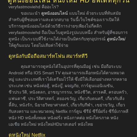
ดูหนังออนไลน์ หนังใหม่ HD อัพเดททุกวัน
veryfastmoviehd คืออะไร?
ขอแนะนำ
ดูหนังออนไลน์
แบบใหม่ ด้วยระบบที่ทันสมัย
สำหรับผู้ที่ชอบความสะดวกสบาย วันนี้เว็บไซต์ของเราเปิดให้
บริการดูหนังออนไลน์ด้วยวิธีการง่ายๆเพียงไม่กี่คลิก
veryfastmoviehd ถือเป็นเว็บดูหนังรูปแบบหนึ่ง สำหรับผู้ที่ชอบการ
ดูหนัง เป็นระบบที่ใช้งานได้ง่ายเป็นมิตรกับทุกอุปกรณ์
ดูหนังใหม่
ให้ดูกันแบบ โดยไม่เสียค่าใช้จ่าย
ดูหนังกับมือถือสมาร์ทโฟน สมาร์ททีวี
คุณสามารถดูหนังได้ในอุปกรที่คุณมีอยู่ เช่น มือถือระบบ
Android หรือ IOS Smart TV คุณสามารถเลือกหนังได้ตามหมวด
หมู่ และประเภทที่เราได้เตรียมไว้ให้ ซึ่งมีให้เลือกอย่างหลากหลาย
ประเภท เช่น หนังต่อสู้, หนังบู๊, ผจญภัย, การ์ตูนแอนิเมชัน,
ชีวประวัติ, หนังตลก, อาชญากรรม, หนังชีวิต, สารคดี, ครอบครัว,
แฟนตาซี, ประวัติศาสตร์, สยองขวัญ, เกี่ยวกับดนตรี, เกี่ยวกับสิ่ง
ลี้ลับ, หนังรัก, นิยายวิทยาศาสตร์, เกี่ยวกับกีฬา, เขย่าขวัญ, เกี่ยว
กับสงคราม และหมวดหมู่ Netflix การ์ตูน ซีรีย์ ซีรี่ย์ฝรั่ง ซีรี่ย์เกาหลี
หนัง HD หนังทั้งหมด หนังฝรั่ง หนังภาคต่อ หนังไตรภาค หนัง
เอเชีย หนังใหม่ หนังใหม่HDมาสเตอร์ หนังไทย
ดูหนังใหม่ Netflix