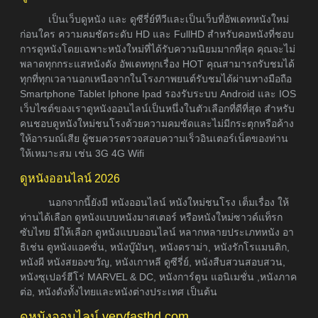
เป็นเว็บดูหนัง และ ดูซีรี่ย์ทีวีและเป็นเว็บที่อัพเดทหนังใหม่
ก่อนใคร ความคมชัดระดับ HD และ FullHD สำหรับคอหนังที่ชอบ
การดูหนังโดยเฉพาะหนังใหม่ที่ได้รับความนิยมมากที่สุด คุณจะไม่
พลาดทุกกระแสหนังดัง อัพเดททุกเรื่อง HOT คุณสามารถรับชมได้
ทุกที่ทุกเวลานอกเหนือจากในโรงภาพยนต์รับชมได้ผ่านทางมือถือ
Smartphone Tablet Iphone Ipad รองรับระบบ Android และ IOS
เว็บไซต์ของเราดูหนังออนไลน์เป็นหนึ่งในตัวเลือกที่ดีที่สุด สำหรับ
คนชอบดูหนังใหม่ชนโรงด้วยความคมชัดและไม่มีกระตุกหรือค้าง
ให้อารมณ์เสีย ผู้ชมควรตรวจสอบความเร็วอินเตอร์เน็ตของท่าน
ให้เหมาะสม เช่น 3G 4G Wifi
ดูหนังออนไลน์ 2026
นอกจากนี้ยังมี หนังออนไลน์ หนังใหม่ชนโรง เต็มเรื่อง ให้
ท่านได้เลือก ดูหนังแบบหนังมาสเตอร์ หรือหนังใหม่ซาวด์แท็รก
ซับไทย มีให้เลือก ดูหนังแบบออนไลน์ หลากหลายประเภทหนัง อา
ธิเช่น ดูหนังแอคชั่น, หนังบู๊มันๆ, หนังดราม่า, หนังรักโรแมนติก,
หนังผี หนังสยองขวัญ, หนังเกาหลี ดูซีรี่ย์, หนังสืบสวนสอบสวน,
หนังซุเปอร์ฮีโร่ MARVEL & DC, หนังการ์ตูน แอนิเมชั่น ,หนังภาค
ต่อ, หนังดังทั้งไทยและหนังต่างประเทศ เป็นต้น
ดูหนังออนไลน์ veryfasthd.com