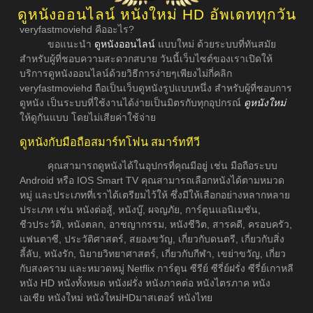
ดูหนังออนไลน์ หนังใหม่ HD อัพเดททุกวัน
veryfastmoviehd คืออะไร?
ขอแนะนำ
ดูหนังออนไลน์
แบบใหม่ ด้วยระบบที่ทันสมัย
สำหรับผู้ที่ชอบความสะดวกสบาย วันนี้เว็บไซต์ของเราเปิดให้
บริการดูหนังออนไลน์ด้วยวิธีการง่ายๆเพียงไม่กี่คลิก
veryfastmoviehd ถือเป็นเว็บดูหนังรูปแบบหนึ่ง สำหรับผู้ที่ชอบการ
ดูหนัง เป็นระบบที่ใช้งานได้ง่ายเป็นมิตรกับทุกอุปกรณ์
ดูหนังใหม่
ให้ดูกันแบบ โดยไม่เสียค่าใช้จ่าย
ดูหนังกับมือถือสมาร์ทโฟน สมาร์ททีวี
คุณสามารถดูหนังได้ในอุปกรที่คุณมีอยู่ เช่น มือถือระบบ
Android หรือ IOS Smart TV คุณสามารถเลือกหนังได้ตามหมวด
หมู่ และประเภทที่เราได้เตรียมไว้ให้ ซึ่งมีให้เลือกอย่างหลากหลาย
ประเภท เช่น หนังต่อสู้, หนังบู๊, ผจญภัย, การ์ตูนแอนิเมชัน,
ชีวประวัติ, หนังตลก, อาชญากรรม, หนังชีวิต, สารคดี, ครอบครัว,
แฟนตาซี, ประวัติศาสตร์, สยองขวัญ, เกี่ยวกับดนตรี, เกี่ยวกับสิ่ง
ลี้ลับ, หนังรัก, นิยายวิทยาศาสตร์, เกี่ยวกับกีฬา, เขย่าขวัญ, เกี่ยว
กับสงคราม และหมวดหมู่ Netflix การ์ตูน ซีรีย์ ซีรี่ย์ฝรั่ง ซีรี่ย์เกาหลี
หนัง HD หนังทั้งหมด หนังฝรั่ง หนังภาคต่อ หนังไตรภาค หนัง
เอเชีย หนังใหม่ หนังใหม่HDมาสเตอร์ หนังไทย