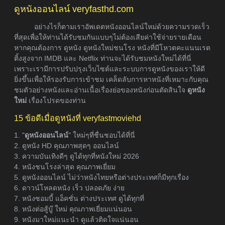
ดูหนังออนไลน์ veryfasthd.com
อย่างไรก็ตามเราอัพเดตหนังออนไลน์ใหม่ด้วยความรวดเร็ว
ที่สุดเพื่อให้ท่านได้รับชมกันแบบๆไม่ต้องเสียค่าใช้จ่ายรายเดือน
หากคุณต้องการ ดูหนัง ดูหนังใหม่ชนโรง หนังที่มีโหวตคะแนนเรต
ติ้งสูงจาก IMDB และ Netflix ท่านจะได้รับชมหนังใหม่ได้ที่นี่
เพราะเรามีการปรับปรุงเว็บไซต์และระบบการดูหนังของเราให้ดี
ยิ่งขึ้นเพื่อให้รองรับการเข้าชม เคล็ดลับการหาหนังที่เหมาะกับคุณ
ชมตัวอย่างหนังและอ่านเนื้อเรื่องย่อของหนังก่อนตัดสินใจ
ดูหนัง
ใหม่
เรื่องโปรดของท่าน
15 ข้อดีเมื่อดูหนังที่ veryfastmoviehd
1. "
ดูหนังออนไลน์
" ใหม่ๆที่ชื่นชอบได้ที่นี่
2. ดูหนัง HD คุณภาพสุดๆ ออนไลน์
3. ความบันเทิงดีๆ ดูได้ทุกที่หนังใหม่ 2026
4. หนังชนโรงล่าสุด คุณภาพเยี่ยม
5. ดูหนังออนไลน์ ไม่ว่าหนังไทยหรือต่างประเทศก็มีทุกเรื่อง
6. ดาวน์โหลดหนัง เร็ว ปลอดภัย ง่าย
7. หนังซอมบี้ แอ็คชั่น ต่างประเทศ ดูได้ทุกที่
8. หนังต่อสู้บู๊ ใหม่ คุณภาพเยี่ยมแน่นอน
9. หนังมาใหม่แนะนำ ดูแล้วติดใจแน่นอน