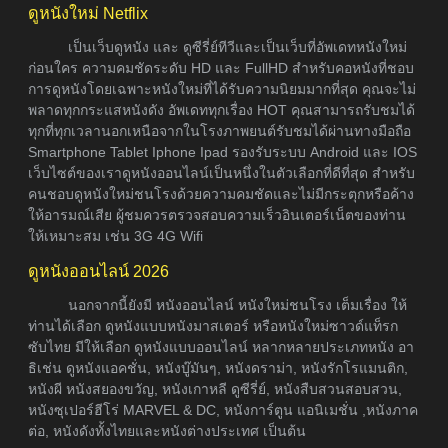
ดูหนังใหม่ Netflix
เป็นเว็บดูหนัง และ ดูซีรี่ย์ทีวีและเป็นเว็บที่อัพเดทหนังใหม่
ก่อนใคร ความคมชัดระดับ HD และ FullHD สำหรับคอหนังที่ชอบ
การดูหนังโดยเฉพาะหนังใหม่ที่ได้รับความนิยมมากที่สุด คุณจะไม่
พลาดทุกกระแสหนังดัง อัพเดททุกเรื่อง HOT คุณสามารถรับชมได้
ทุกที่ทุกเวลานอกเหนือจากในโรงภาพยนต์รับชมได้ผ่านทางมือถือ
Smartphone Tablet Iphone Ipad รองรับระบบ Android และ IOS
เว็บไซต์ของเราดูหนังออนไลน์เป็นหนึ่งในตัวเลือกที่ดีที่สุด สำหรับ
คนชอบดูหนังใหม่ชนโรงด้วยความคมชัดและไม่มีกระตุกหรือค้าง
ให้อารมณ์เสีย ผู้ชมควรตรวจสอบความเร็วอินเตอร์เน็ตของท่าน
ให้เหมาะสม เช่น 3G 4G Wifi
ดูหนังออนไลน์ 2026
นอกจากนี้ยังมี หนังออนไลน์ หนังใหม่ชนโรง เต็มเรื่อง ให้
ท่านได้เลือก ดูหนังแบบหนังมาสเตอร์ หรือหนังใหม่ซาวด์แท็รก
ซับไทย มีให้เลือก ดูหนังแบบออนไลน์ หลากหลายประเภทหนัง อา
ธิเช่น ดูหนังแอคชั่น, หนังบู๊มันๆ, หนังดราม่า, หนังรักโรแมนติก,
หนังผี หนังสยองขวัญ, หนังเกาหลี ดูซีรี่ย์, หนังสืบสวนสอบสวน,
หนังซุเปอร์ฮีโร่ MARVEL & DC, หนังการ์ตูน แอนิเมชั่น ,หนังภาค
ต่อ, หนังดังทั้งไทยและหนังต่างประเทศ เป็นต้น