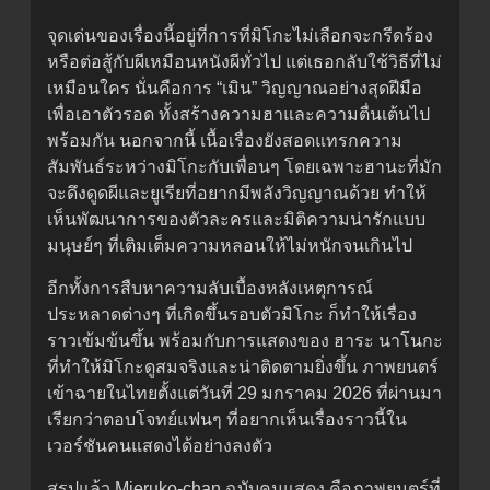
จุดเด่นของเรื่องนี้อยู่ที่การที่มิโกะไม่เลือกจะกรีดร้อง
หรือต่อสู้กับผีเหมือนหนังผีทั่วไป แต่เธอกลับใช้วิธีที่ไม่
เหมือนใคร นั่นคือการ “เมิน” วิญญาณอย่างสุดฝีมือ
เพื่อเอาตัวรอด ทั้งสร้างความฮาและความตื่นเต้นไป
พร้อมกัน นอกจากนี้ เนื้อเรื่องยังสอดแทรกความ
สัมพันธ์ระหว่างมิโกะกับเพื่อนๆ โดยเฉพาะฮานะที่มัก
จะดึงดูดผีและยูเรียที่อยากมีพลังวิญญาณด้วย ทำให้
เห็นพัฒนาการของตัวละครและมิติความน่ารักแบบ
มนุษย์ๆ ที่เติมเต็มความหลอนให้ไม่หนักจนเกินไป
อีกทั้งการสืบหาความลับเบื้องหลังเหตุการณ์
ประหลาดต่างๆ ที่เกิดขึ้นรอบตัวมิโกะ ก็ทำให้เรื่อง
ราวเข้มข้นขึ้น พร้อมกับการแสดงของ ฮาระ นาโนกะ
ที่ทำให้มิโกะดูสมจริงและน่าติดตามยิ่งขึ้น ภาพยนตร์
เข้าฉายในไทยตั้งแต่วันที่ 29 มกราคม 2026 ที่ผ่านมา
เรียกว่าตอบโจทย์แฟนๆ ที่อยากเห็นเรื่องราวนี้ใน
เวอร์ชันคนแสดงได้อย่างลงตัว
สรุปแล้ว Mieruko-chan ฉบับคนแสดง คือภาพยนตร์ที่