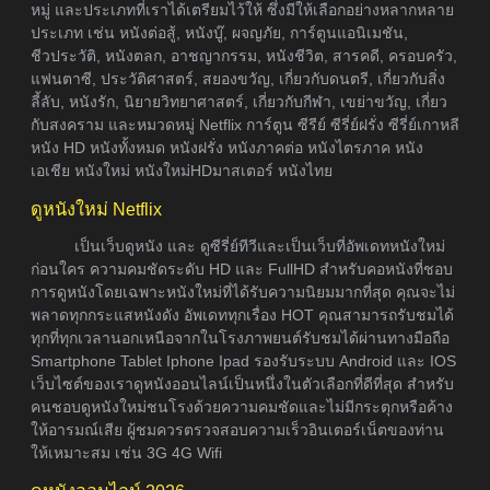
หมู่ และประเภทที่เราได้เตรียมไว้ให้ ซึ่งมีให้เลือกอย่างหลากหลาย
ประเภท เช่น หนังต่อสู้, หนังบู๊, ผจญภัย, การ์ตูนแอนิเมชัน,
ชีวประวัติ, หนังตลก, อาชญากรรม, หนังชีวิต, สารคดี, ครอบครัว,
แฟนตาซี, ประวัติศาสตร์, สยองขวัญ, เกี่ยวกับดนตรี, เกี่ยวกับสิ่ง
ลี้ลับ, หนังรัก, นิยายวิทยาศาสตร์, เกี่ยวกับกีฬา, เขย่าขวัญ, เกี่ยว
กับสงคราม และหมวดหมู่ Netflix การ์ตูน ซีรีย์ ซีรี่ย์ฝรั่ง ซีรี่ย์เกาหลี
หนัง HD หนังทั้งหมด หนังฝรั่ง หนังภาคต่อ หนังไตรภาค หนัง
เอเชีย หนังใหม่ หนังใหม่HDมาสเตอร์ หนังไทย
ดูหนังใหม่ Netflix
เป็นเว็บดูหนัง และ ดูซีรี่ย์ทีวีและเป็นเว็บที่อัพเดทหนังใหม่
ก่อนใคร ความคมชัดระดับ HD และ FullHD สำหรับคอหนังที่ชอบ
การดูหนังโดยเฉพาะหนังใหม่ที่ได้รับความนิยมมากที่สุด คุณจะไม่
พลาดทุกกระแสหนังดัง อัพเดททุกเรื่อง HOT คุณสามารถรับชมได้
ทุกที่ทุกเวลานอกเหนือจากในโรงภาพยนต์รับชมได้ผ่านทางมือถือ
Smartphone Tablet Iphone Ipad รองรับระบบ Android และ IOS
เว็บไซต์ของเราดูหนังออนไลน์เป็นหนึ่งในตัวเลือกที่ดีที่สุด สำหรับ
คนชอบดูหนังใหม่ชนโรงด้วยความคมชัดและไม่มีกระตุกหรือค้าง
ให้อารมณ์เสีย ผู้ชมควรตรวจสอบความเร็วอินเตอร์เน็ตของท่าน
ให้เหมาะสม เช่น 3G 4G Wifi