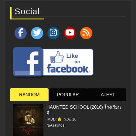
Social
RANDOM
POPULAR
LATEST
HAUNTED SCHOOL (2016) โรงเรียน
ผี
IMDB:
N/A
/
10
|
N/A ratings