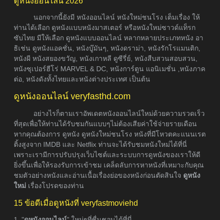
ดูหนังออนไลน์ 2026
นอกจากนี้ยังมี หนังออนไลน์ หนังใหม่ชนโรง เต็มเรื่อง ให้
ท่านได้เลือก ดูหนังแบบหนังมาสเตอร์ หรือหนังใหม่ซาวด์แท็รก
ซับไทย มีให้เลือก ดูหนังแบบออนไลน์ หลากหลายประเภทหนัง อา
ธิเช่น ดูหนังแอคชั่น, หนังบู๊มันๆ, หนังดราม่า, หนังรักโรแมนติก,
หนังผี หนังสยองขวัญ, หนังเกาหลี ดูซีรี่ย์, หนังสืบสวนสอบสวน,
หนังซุเปอร์ฮีโร่ MARVEL & DC, หนังการ์ตูน แอนิเมชั่น ,หนังภาค
ต่อ, หนังดังทั้งไทยและหนังต่างประเทศ เป็นต้น
ดูหนังออนไลน์ veryfasthd.com
อย่างไรก็ตามเราอัพเดตหนังออนไลน์ใหม่ด้วยความรวดเร็ว
ที่สุดเพื่อให้ท่านได้รับชมกันแบบๆไม่ต้องเสียค่าใช้จ่ายรายเดือน
หากคุณต้องการ ดูหนัง ดูหนังใหม่ชนโรง หนังที่มีโหวตคะแนนเรต
ติ้งสูงจาก IMDB และ Netflix ท่านจะได้รับชมหนังใหม่ได้ที่นี่
เพราะเรามีการปรับปรุงเว็บไซต์และระบบการดูหนังของเราให้ดี
ยิ่งขึ้นเพื่อให้รองรับการเข้าชม เคล็ดลับการหาหนังที่เหมาะกับคุณ
ชมตัวอย่างหนังและอ่านเนื้อเรื่องย่อของหนังก่อนตัดสินใจ
ดูหนัง
ใหม่
เรื่องโปรดของท่าน
15 ข้อดีเมื่อดูหนังที่ veryfastmoviehd
1. "
ดูหนังออนไลน์
" ใหม่ๆที่ชื่นชอบได้ที่นี่