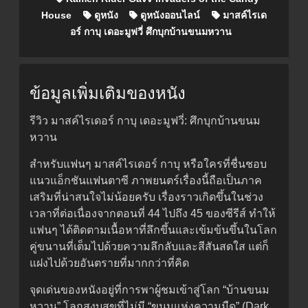
House
ดูหนัง
ดูหนังออนไลน์
มาสค์ไรเด
อร์ กาบุ เดอะมูฟวี่ ศึกบุกบ้านขนมหวาน
ข้อมูลเพิ่มเติมของหนัง
รีวิว มาสค์ไรเดอร์ กาบุ เดอะมูฟวี่: ศึกบุกบ้านขนม
หวาน
สำหรับแฟนๆ มาสค์ไรเดอร์ กาบุ หรือใครที่ชื่นชอบ
แนวแอ็กชันแฟนตาซี ภาพยนตร์เรื่องนี้ถือเป็นภาค
เสริมที่น่าสนใจไม่น้อยครับ เรื่องราวเกิดขึ้นในช่วง
เวลาที่ต่อเนื่องจากตอนที่ 44 ไปถึง 45 ของซีรีส์ ทำให้
แฟนๆ ได้ติดตามเนื้อหาที่ลึกขึ้นและเข้มข้นขึ้นในโลก
คู่ขนานที่เต็มไปด้วยความลึกลับและสีสันสดใส แต่ก็
แฝงไปด้วยอันตรายที่มากกว่าที่คิด
จุดเด่นของหนังอยู่ที่การพาผู้ชมเข้าสู่โลก “บ้านขนม
หวาน” โลกสงบสุขที่ไม่มี “ขนมแห่งความมืด” (Dark