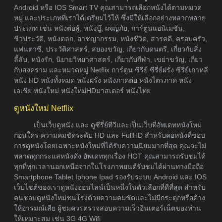
Android หรือ IOS Smart TV คุณสามารถเลือกหนังได้ตามหมวด
หมู่ และประเภทที่เราได้เตรียมไว้ให้ ซึ่งมีให้เลือกอย่างหลากหลาย
ประเภท เช่น หนังต่อสู้, หนังบู๊, ผจญภัย, การ์ตูนแอนิเมชัน,
ชีวประวัติ, หนังตลก, อาชญากรรม, หนังชีวิต, สารคดี, ครอบครัว,
แฟนตาซี, ประวัติศาสตร์, สยองขวัญ, เกี่ยวกับดนตรี, เกี่ยวกับสิ่ง
ลี้ลับ, หนังรัก, นิยายวิทยาศาสตร์, เกี่ยวกับกีฬา, เขย่าขวัญ, เกี่ยว
กับสงคราม และหมวดหมู่ Netflix การ์ตูน ซีรีย์ ซีรี่ย์ฝรั่ง ซีรี่ย์เกาหลี
หนัง HD หนังทั้งหมด หนังฝรั่ง หนังภาคต่อ หนังไตรภาค หนัง
เอเชีย หนังใหม่ หนังใหม่HDมาสเตอร์ หนังไทย
ดูหนังใหม่ Netflix
เป็นเว็บดูหนัง และ ดูซีรี่ย์ทีวีและเป็นเว็บที่อัพเดทหนังใหม่
ก่อนใคร ความคมชัดระดับ HD และ FullHD สำหรับคอหนังที่ชอบ
การดูหนังโดยเฉพาะหนังใหม่ที่ได้รับความนิยมมากที่สุด คุณจะไม่
พลาดทุกกระแสหนังดัง อัพเดททุกเรื่อง HOT คุณสามารถรับชมได้
ทุกที่ทุกเวลานอกเหนือจากในโรงภาพยนต์รับชมได้ผ่านทางมือถือ
Smartphone Tablet Iphone Ipad รองรับระบบ Android และ IOS
เว็บไซต์ของเราดูหนังออนไลน์เป็นหนึ่งในตัวเลือกที่ดีที่สุด สำหรับ
คนชอบดูหนังใหม่ชนโรงด้วยความคมชัดและไม่มีกระตุกหรือค้าง
ให้อารมณ์เสีย ผู้ชมควรตรวจสอบความเร็วอินเตอร์เน็ตของท่าน
ให้เหมาะสม เช่น 3G 4G Wifi