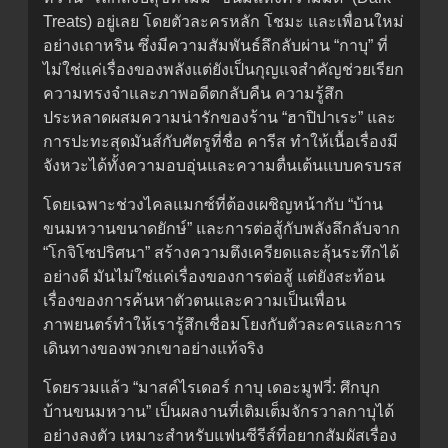
Treats) อยู่เลย โดยตัวละครหลัก โชมะ และเพื่อนใหม่
อย่างเถาหริน ซึ่งมีความสัมพันธ์ลึกลับผ่าน “กาบุ” ที่
ไม่ใช่แค่เรื่องของพลังแต่ยังเป็นกุญแจสำคัญช่วยเรียก
ความทรงจำและภาพอดีตกลับคืน ความรู้สึก
ประหลาดผสมความน่ารักของร้าน “ฮาปิปาเระ” และ
การปะทะสุดมันส์กับศัตรูที่ชื่อ คารีส ทำให้เนื้อเรื่องมี
จังหวะได้ทั้งความอบอุ่นและความตื่นเต้นแบบครบรส
โดยเฉพาะช่วงไคลแมกซ์ที่ต้องเผชิญหน้ากับ “บ้าน
ขนมหวานขนาดยักษ์” และการต่อสู้กับพลังลึกลับจาก
“โกจิโซปริศนา” สร้างความตึงเครียดและลุ้นระทึกได้
อย่างดี มันไม่ใช่แค่เรื่องของการต่อสู้ แต่ยังสะท้อน
เรื่องของการค้นหาตัวตนและความเป็นเพื่อน
ภาพยนตร์ทำให้เรารู้สึกเชื่อมโยงกับตัวละครและการ
เดินทางของพวกเขาอย่างแท้จริง
โดยรวมแล้ว “มาสค์ไรเดอร์ กาบุ เดอะมูฟวี่: ศึกบุก
บ้านขนมหวาน” เป็นผลงานที่เติมเต็มจักรวาลกาบุได้
อย่างลงตัว เหมาะสำหรับแฟนซีรีส์ที่อยากสัมผัสเรื่อง