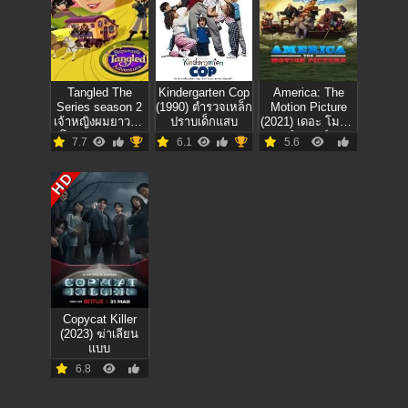
Tangled The
Kindergarten Cop
America: The
Series season 2
(1990) ตำรวจเหล็ก
Motion Picture
เจ้าหญิงผมยาวกับ
ปราบเด็กแสบ
(2021) เดอะ โมชั่น
โจรซ่าจอมแสบ
พิคเจอร์
7.7
6.1
5.6
เดอะซีรี่ย์ ภาค2
HD
Copycat Killer
(2023) ฆ่าเลียน
แบบ
6.8