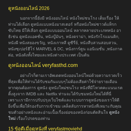
ดูหนังออนไลน์ 2026
นอกจากนี้ยังมี หนังออนไลน์ หนังใหม่ชนโรง เต็มเรื่อง ให้
ท่านได้เลือก ดูหนังแบบหนังมาสเตอร์ หรือหนังใหม่ซาวด์แท็รก
ซับไทย มีให้เลือก ดูหนังแบบออนไลน์ หลากหลายประเภทหนัง อา
ธิเช่น ดูหนังแอคชั่น, หนังบู๊มันๆ, หนังดราม่า, หนังรักโรแมนติก,
หนังผี หนังสยองขวัญ, หนังเกาหลี ดูซีรี่ย์, หนังสืบสวนสอบสวน,
หนังซุเปอร์ฮีโร่ MARVEL & DC, หนังการ์ตูน แอนิเมชั่น ,หนังภาค
ต่อ, หนังดังทั้งไทยและหนังต่างประเทศ เป็นต้น
ดูหนังออนไลน์ veryfasthd.com
อย่างไรก็ตามเราอัพเดตหนังออนไลน์ใหม่ด้วยความรวดเร็ว
ที่สุดเพื่อให้ท่านได้รับชมกันแบบๆไม่ต้องเสียค่าใช้จ่ายรายเดือน
หากคุณต้องการ ดูหนัง ดูหนังใหม่ชนโรง หนังที่มีโหวตคะแนนเรต
ติ้งสูงจาก IMDB และ Netflix ท่านจะได้รับชมหนังใหม่ได้ที่นี่
เพราะเรามีการปรับปรุงเว็บไซต์และระบบการดูหนังของเราให้ดี
ยิ่งขึ้นเพื่อให้รองรับการเข้าชม เคล็ดลับการหาหนังที่เหมาะกับคุณ
ชมตัวอย่างหนังและอ่านเนื้อเรื่องย่อของหนังก่อนตัดสินใจ
ดูหนัง
ใหม่
เรื่องโปรดของท่าน
15 ข้อดีเมื่อดูหนังที่ veryfastmoviehd