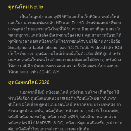
ดูหนังใหม่ Netflix
เป็นเว็บดูหนัง และ ดูซีรี่ย์ทีวีและเป็นเว็บที่อัพเดทหนังใหม่
ก่อนใคร ความคมชัดระดับ HD และ FullHD สำหรับคอหนังที่ชอบ
การดูหนังโดยเฉพาะหนังใหม่ที่ได้รับความนิยมมากที่สุด คุณจะไม่
พลาดทุกกระแสหนังดัง อัพเดททุกเรื่อง HOT คุณสามารถรับชมได้
ทุกที่ทุกเวลานอกเหนือจากในโรงภาพยนต์รับชมได้ผ่านทางมือถือ
Smartphone Tablet Iphone Ipad รองรับระบบ Android และ IOS
เว็บไซต์ของเราดูหนังออนไลน์เป็นหนึ่งในตัวเลือกที่ดีที่สุด สำหรับ
คนชอบดูหนังใหม่ชนโรงด้วยความคมชัดและไม่มีกระตุกหรือค้าง
ให้อารมณ์เสีย ผู้ชมควรตรวจสอบความเร็วอินเตอร์เน็ตของท่าน
ให้เหมาะสม เช่น 3G 4G Wifi
ดูหนังออนไลน์ 2026
นอกจากนี้ยังมี หนังออนไลน์ หนังใหม่ชนโรง เต็มเรื่อง ให้
ท่านได้เลือก ดูหนังแบบหนังมาสเตอร์ หรือหนังใหม่ซาวด์แท็รก
ซับไทย มีให้เลือก ดูหนังแบบออนไลน์ หลากหลายประเภทหนัง อา
ธิเช่น ดูหนังแอคชั่น, หนังบู๊มันๆ, หนังดราม่า, หนังรักโรแมนติก,
หนังผี หนังสยองขวัญ, หนังเกาหลี ดูซีรี่ย์, หนังสืบสวนสอบสวน,
หนังซุเปอร์ฮีโร่ MARVEL & DC, หนังการ์ตูน แอนิเมชั่น ,หนังภาค
ต่อ, หนังดังทั้งไทยและหนังต่างประเทศ เป็นต้น