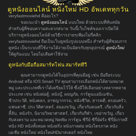
ดูหนังออนไลน์ หนังใหม่ HD อัพเดททุกวัน
veryfastmoviehd คืออะไร?
ขอแนะนำ
ดูหนังออนไลน์
แบบใหม่ ด้วยระบบที่ทันสมัย
สำหรับผู้ที่ชอบความสะดวกสบาย วันนี้เว็บไซต์ของเราเปิดให้
บริการดูหนังออนไลน์ด้วยวิธีการง่ายๆเพียงไม่กี่คลิก
veryfastmoviehd ถือเป็นเว็บดูหนังรูปแบบหนึ่ง สำหรับผู้ที่ชอบการ
ดูหนัง เป็นระบบที่ใช้งานได้ง่ายเป็นมิตรกับทุกอุปกรณ์
ดูหนังใหม่
ให้ดูกันแบบ โดยไม่เสียค่าใช้จ่าย
ดูหนังกับมือถือสมาร์ทโฟน สมาร์ททีวี
คุณสามารถดูหนังได้ในอุปกรที่คุณมีอยู่ เช่น มือถือระบบ
Android หรือ IOS Smart TV คุณสามารถเลือกหนังได้ตามหมวด
หมู่ และประเภทที่เราได้เตรียมไว้ให้ ซึ่งมีให้เลือกอย่างหลากหลาย
ประเภท เช่น หนังต่อสู้, หนังบู๊, ผจญภัย, การ์ตูนแอนิเมชัน,
ชีวประวัติ, หนังตลก, อาชญากรรม, หนังชีวิต, สารคดี, ครอบครัว,
แฟนตาซี, ประวัติศาสตร์, สยองขวัญ, เกี่ยวกับดนตรี, เกี่ยวกับสิ่ง
ลี้ลับ, หนังรัก, นิยายวิทยาศาสตร์, เกี่ยวกับกีฬา, เขย่าขวัญ, เกี่ยว
กับสงคราม และหมวดหมู่ Netflix การ์ตูน ซีรีย์ ซีรี่ย์ฝรั่ง ซีรี่ย์เกาหลี
หนัง HD หนังทั้งหมด หนังฝรั่ง หนังภาคต่อ หนังไตรภาค หนัง
เอเชีย หนังใหม่ หนังใหม่HDมาสเตอร์ หนังไทย