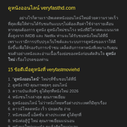
ดูหนังออนไลน์ veryfasthd.com
อย่างไรก็ตามเราอัพเดตหนังออนไลน์ใหม่ด้วยความรวดเร็ว
ที่สุดเพื่อให้ท่านได้รับชมกันแบบๆไม่ต้องเสียค่าใช้จ่ายรายเดือน
หากคุณต้องการ ดูหนัง ดูหนังใหม่ชนโรง หนังที่มีโหวตคะแนนเรต
ติ้งสูงจาก IMDB และ Netflix ท่านจะได้รับชมหนังใหม่ได้ที่นี่
เพราะเรามีการปรับปรุงเว็บไซต์และระบบการดูหนังของเราให้ดี
ยิ่งขึ้นเพื่อให้รองรับการเข้าชม เคล็ดลับการหาหนังที่เหมาะกับคุณ
ชมตัวอย่างหนังและอ่านเนื้อเรื่องย่อของหนังก่อนตัดสินใจ
ดูหนัง
ใหม่
เรื่องโปรดของท่าน
15 ข้อดีเมื่อดูหนังที่ veryfastmoviehd
1. "
ดูหนังออนไลน์
" ใหม่ๆที่ชื่นชอบได้ที่นี่
2. ดูหนัง HD คุณภาพสุดๆ ออนไลน์
3. ความบันเทิงดีๆ ดูได้ทุกที่หนังใหม่ 2026
4. หนังชนโรงล่าสุด คุณภาพเยี่ยม
5. ดูหนังออนไลน์ ไม่ว่าหนังไทยหรือต่างประเทศก็มีทุกเรื่อง
6. ดาวน์โหลดหนัง เร็ว ปลอดภัย ง่าย
7. หนังซอมบี้ แอ็คชั่น ต่างประเทศ ดูได้ทุกที่
8. หนังต่อสู้บู๊ ใหม่ คุณภาพเยี่ยมแน่นอน
9. หนังมาใหม่แนะนำ ดูแล้วติดใจแน่นอน