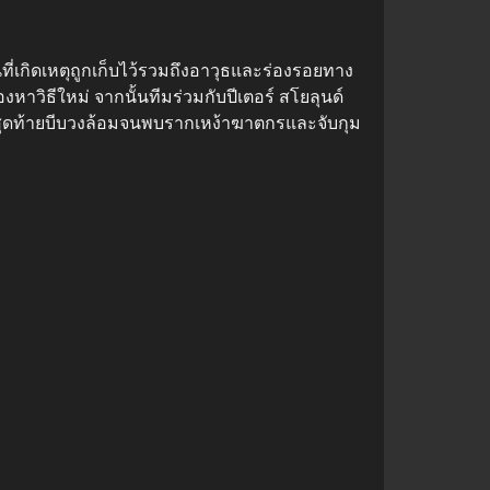
่เกิดเหตุถูกเก็บไว้รวมถึงอาวุธและร่องรอยทาง
วิธีใหม่ จากนั้นทีมร่วมกับปีเตอร์ สโยลุนด์
่ สุดท้ายบีบวงล้อมจนพบรากเหง้าฆาตกรและจับกุม