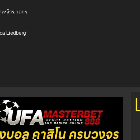
ากเหง้าฆาตกร
ica Liedberg