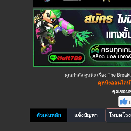
คุณกำลัง
ดูหนัง
เรื่อง The Brea
ดูหนังออนไลน์ไ
คุณชอบหนั
L
ตัวเล่นหลัก
แจ้งปัญหา
โหมดโรง