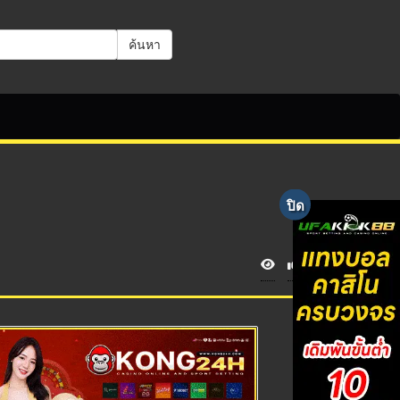
ค้นหา
V
i
e
w
s