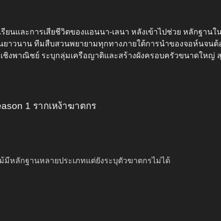
รียนและการเสียชีวิตของแอนนา-เลนา หลังเข้าไปช่วย หลักฐานในที
ดตันยาวนาน ทีมสืบสวนพยายามทุกทางภายใต้การนำของจอห์นจนต้องหา
ูลเชิงพาณิชย์ ระบุกลุ่มเครือญาติและสร้างผังครอบครัวขนาดใหญ
Season 1 รากเหง้าฆาตกร
จน แม้มีหลักฐานหลายประเภทแต่ยังระบุตัวฆาตกรไม่ได้