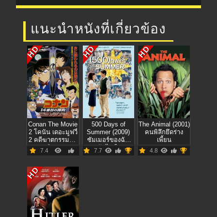
แนะนำหนังที่เกี่ยวข้อง
HD
HD
HD
Conan The Movie
500 Days of
The Animal (2001)
2 โคนัน เดอะมูฟวี่
Summer (2009)
คนพิลึกยึดร่าง
2 คดีฆาตกรรมไพ่
ซัมเมอร์ของฉัน
เพี้ยน
ปริศนา
500 วันไม่ลืมเธอ
7.4
7.7
4.8
HD