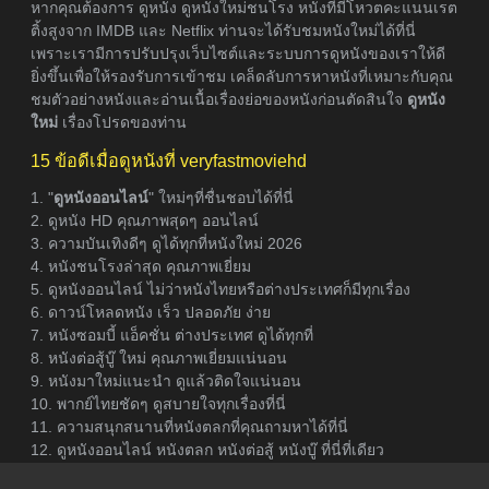
หากคุณต้องการ ดูหนัง ดูหนังใหม่ชนโรง หนังที่มีโหวตคะแนนเรต
ติ้งสูงจาก IMDB และ Netflix ท่านจะได้รับชมหนังใหม่ได้ที่นี่
เพราะเรามีการปรับปรุงเว็บไซต์และระบบการดูหนังของเราให้ดี
ยิ่งขึ้นเพื่อให้รองรับการเข้าชม เคล็ดลับการหาหนังที่เหมาะกับคุณ
ชมตัวอย่างหนังและอ่านเนื้อเรื่องย่อของหนังก่อนตัดสินใจ
ดูหนัง
ใหม่
เรื่องโปรดของท่าน
15 ข้อดีเมื่อดูหนังที่ veryfastmoviehd
1. "
ดูหนังออนไลน์
" ใหม่ๆที่ชื่นชอบได้ที่นี่
2. ดูหนัง HD คุณภาพสุดๆ ออนไลน์
3. ความบันเทิงดีๆ ดูได้ทุกที่หนังใหม่ 2026
4. หนังชนโรงล่าสุด คุณภาพเยี่ยม
5. ดูหนังออนไลน์ ไม่ว่าหนังไทยหรือต่างประเทศก็มีทุกเรื่อง
6. ดาวน์โหลดหนัง เร็ว ปลอดภัย ง่าย
7. หนังซอมบี้ แอ็คชั่น ต่างประเทศ ดูได้ทุกที่
8. หนังต่อสู้บู๊ ใหม่ คุณภาพเยี่ยมแน่นอน
9. หนังมาใหม่แนะนำ ดูแล้วติดใจแน่นอน
10. พากย์ไทยชัดๆ ดูสบายใจทุกเรื่องที่นี่
11. ความสนุกสนานที่หนังตลกที่คุณถามหาได้ที่นี่
12. ดูหนังออนไลน์ หนังตลก หนังต่อสู้ หนังบู๊ ที่นี่ที่เดียว
13. หนังใหม่เข้าโรง คุณภาพที่สุด แบบจำกัด