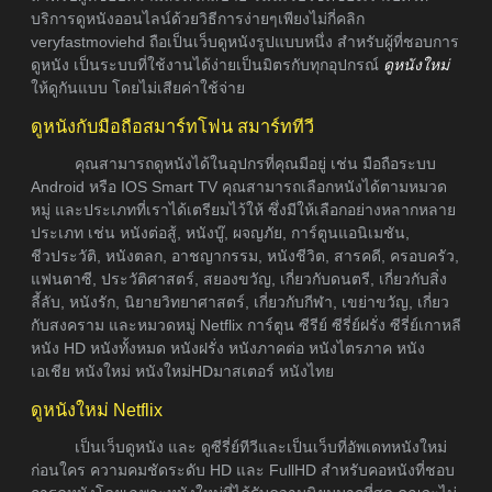
บริการดูหนังออนไลน์ด้วยวิธีการง่ายๆเพียงไม่กี่คลิก
veryfastmoviehd ถือเป็นเว็บดูหนังรูปแบบหนึ่ง สำหรับผู้ที่ชอบการ
ดูหนัง เป็นระบบที่ใช้งานได้ง่ายเป็นมิตรกับทุกอุปกรณ์
ดูหนังใหม่
ให้ดูกันแบบ โดยไม่เสียค่าใช้จ่าย
ดูหนังกับมือถือสมาร์ทโฟน สมาร์ททีวี
คุณสามารถดูหนังได้ในอุปกรที่คุณมีอยู่ เช่น มือถือระบบ
Android หรือ IOS Smart TV คุณสามารถเลือกหนังได้ตามหมวด
หมู่ และประเภทที่เราได้เตรียมไว้ให้ ซึ่งมีให้เลือกอย่างหลากหลาย
ประเภท เช่น หนังต่อสู้, หนังบู๊, ผจญภัย, การ์ตูนแอนิเมชัน,
ชีวประวัติ, หนังตลก, อาชญากรรม, หนังชีวิต, สารคดี, ครอบครัว,
แฟนตาซี, ประวัติศาสตร์, สยองขวัญ, เกี่ยวกับดนตรี, เกี่ยวกับสิ่ง
ลี้ลับ, หนังรัก, นิยายวิทยาศาสตร์, เกี่ยวกับกีฬา, เขย่าขวัญ, เกี่ยว
กับสงคราม และหมวดหมู่ Netflix การ์ตูน ซีรีย์ ซีรี่ย์ฝรั่ง ซีรี่ย์เกาหลี
หนัง HD หนังทั้งหมด หนังฝรั่ง หนังภาคต่อ หนังไตรภาค หนัง
เอเชีย หนังใหม่ หนังใหม่HDมาสเตอร์ หนังไทย
ดูหนังใหม่ Netflix
เป็นเว็บดูหนัง และ ดูซีรี่ย์ทีวีและเป็นเว็บที่อัพเดทหนังใหม่
ก่อนใคร ความคมชัดระดับ HD และ FullHD สำหรับคอหนังที่ชอบ