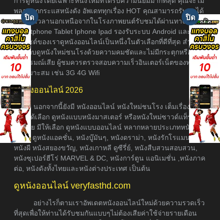
การดูหนังโดยเฉพาะหนังใหม่ที่ได้รับความนิยมมากที่สุด คุณจะไม่
พลาดทุกกระแสหนังดัง อัพเดททุกเรื่อง HOT คุณสามารถรับชมได้
ทุกที่ทุกเวลานอกเหนือจากในโรงภาพยนต์รับชมได้ผ่านทางมือถือ
Smartphone Tablet Iphone Ipad รองรับระบบ Android และ IOS
เว็บไซต์ของเราดูหนังออนไลน์เป็นหนึ่งในตัวเลือกที่ดีที่สุด สำหรับ
คนชอบดูหนังใหม่ชนโรงด้วยความคมชัดและไม่มีกระตุกหรือค้าง
ให้อารมณ์เสีย ผู้ชมควรตรวจสอบความเร็วอินเตอร์เน็ตของท่าน
ให้เหมาะสม เช่น 3G 4G Wifi
ดูหนังออนไลน์ 2026
นอกจากนี้ยังมี หนังออนไลน์ หนังใหม่ชนโรง เต็มเรื่อง ให้
ท่านได้เลือก ดูหนังแบบหนังมาสเตอร์ หรือหนังใหม่ซาวด์แท็รก
ซับไทย มีให้เลือก ดูหนังแบบออนไลน์ หลากหลายประเภทหนัง อา
ธิเช่น ดูหนังแอคชั่น, หนังบู๊มันๆ, หนังดราม่า, หนังรักโรแมนติก,
หนังผี หนังสยองขวัญ, หนังเกาหลี ดูซีรี่ย์, หนังสืบสวนสอบสวน,
หนังซุเปอร์ฮีโร่ MARVEL & DC, หนังการ์ตูน แอนิเมชั่น ,หนังภาค
ต่อ, หนังดังทั้งไทยและหนังต่างประเทศ เป็นต้น
ดูหนังออนไลน์ veryfasthd.com
อย่างไรก็ตามเราอัพเดตหนังออนไลน์ใหม่ด้วยความรวดเร็ว
ที่สุดเพื่อให้ท่านได้รับชมกันแบบๆไม่ต้องเสียค่าใช้จ่ายรายเดือน