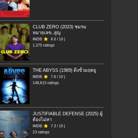
CLUB ZERO (2023) ชมรม
หมายเลข..สูญ
IMDB:
6.0
/
10
|
1,375 ratings
THE ABYSS (1989) ดิ่งขั้วมฤตยู
IMDB:
7.6
/
10
|
148,615 ratings
JUSTIFIABLE DEFENSE (2025) ผู้
ต้องไม่หา
IMDB:
7.3
/
10
|
23 ratings