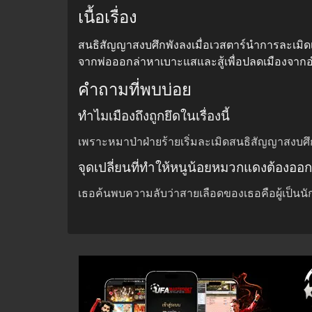
เนื้อเรื่อง
สนธิสัญญาสงบศึกพังลงเมื่อเวสตาร์นำการละเมิดเ
จากพ่อออกล่าหาเบาะแสและสู้เพื่อปลดเมืองจาก
คำถามที่พบบ่อย
ทำไมเมืองถึงถูกยึดในเรื่องนี้
เพราะหมาป่าฝ่ายร้ายเริ่มละเมิดสนธิสัญญาสงบศ
จุดเปลี่ยนที่ทำให้หนูน้อยหมวกแดงต้องออ
เธอค้นพบความลับว่าสายเลือดของเธอคือผู้เป็น