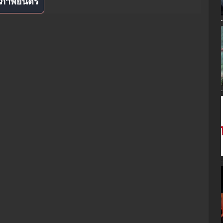
ภาพยนตร์