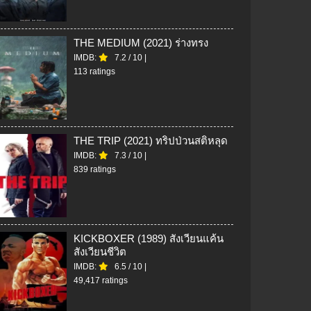
THE MEDIUM (2021) ร่างทรง
IMDB:
7.2
/
10
|
113 ratings
THE TRIP (2021) ทริปป่วนสติหลุด
IMDB:
7.3
/
10
|
839 ratings
KICKBOXER (1989) สังเวียนแค้น
สังเวียนชีวิต
IMDB:
6.5
/
10
|
49,417 ratings