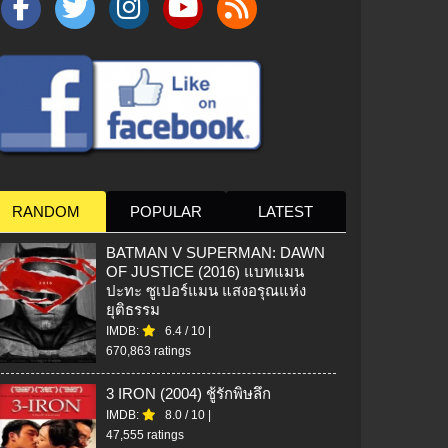
RANDOM
POPULAR
LATEST
BATMAN V SUPERMAN: DAWN
OF JUSTICE (2016) แบทแมน
ปะทะ ซูเปอร์แมน แสงอรุณแห่ง
ยุติธรรม
IMDB:
6.4
/
10
|
670,863 ratings
3 IRON (2004) ชู้รักพิษลึก
IMDB:
8.0
/
10
|
47,555 ratings