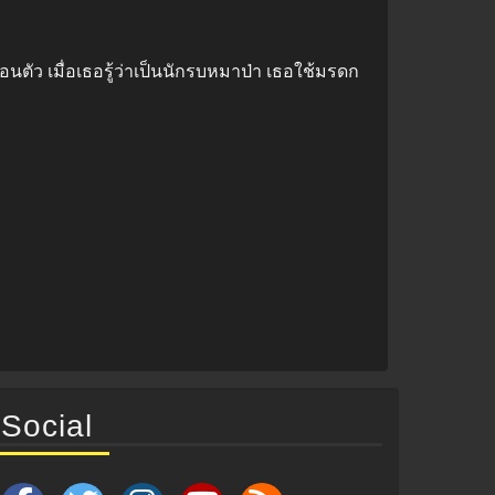
ัว เมื่อเธอรู้ว่าเป็นนักรบหมาป่า เธอใช้มรดก
Social