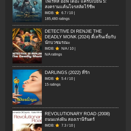
ไพเรทส์ ออฟ เดอะ แคริบเบียน 5:
สงครามแค้นโจรสลัดไร้ชีพ
IMDB:
6.7
/
10
|
185,480 ratings
DETECTIVE DI RENJIE THE
DEADLY MONK (2024) ตี๋เหรินเจี๋ยกับ
นักบวชมรณะ
IMDB:
N/A
/
10
|
N/A ratings
DARLINGS (2022) ที่รัก
IMDB:
5.4
/
10
|
15 ratings
REVOLUTIONARY ROAD (2008)
ถนนแห่งฝัน สองเรานิรันดร์
IMDB:
7.3
/
10
|