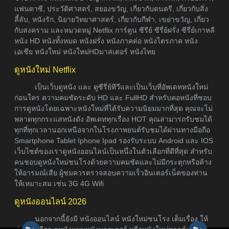
แฟนตาซี, ประวัติศาสตร์, สยองขวัญ, เกี่ยวกับดนตรี, เกี่ยวกับสิ่ง
ลี้ลับ, หนังรัก, นิยายวิทยาศาสตร์, เกี่ยวกับกีฬา, เขย่าขวัญ, เกี่ยว
กับสงคราม และหมวดหมู่ Netflix การ์ตูน ซีรีย์ ซีรี่ย์ฝรั่ง ซีรี่ย์เกาหลี
หนัง HD หนังทั้งหมด หนังฝรั่ง หนังภาคต่อ หนังไตรภาค หนัง
เอเชีย หนังใหม่ หนังใหม่HDมาสเตอร์ หนังไทย
ดูหนังใหม่ Netflix
เป็นเว็บดูหนัง และ ดูซีรี่ย์ทีวีและเป็นเว็บที่อัพเดทหนังใหม่
ก่อนใคร ความคมชัดระดับ HD และ FullHD สำหรับคอหนังที่ชอบ
การดูหนังโดยเฉพาะหนังใหม่ที่ได้รับความนิยมมากที่สุด คุณจะไม่
พลาดทุกกระแสหนังดัง อัพเดททุกเรื่อง HOT คุณสามารถรับชมได้
ทุกที่ทุกเวลานอกเหนือจากในโรงภาพยนต์รับชมได้ผ่านทางมือถือ
Smartphone Tablet Iphone Ipad รองรับระบบ Android และ IOS
เว็บไซต์ของเราดูหนังออนไลน์เป็นหนึ่งในตัวเลือกที่ดีที่สุด สำหรับ
คนชอบดูหนังใหม่ชนโรงด้วยความคมชัดและไม่มีกระตุกหรือค้าง
ให้อารมณ์เสีย ผู้ชมควรตรวจสอบความเร็วอินเตอร์เน็ตของท่าน
ให้เหมาะสม เช่น 3G 4G Wifi
ดูหนังออนไลน์ 2026
นอกจากนี้ยังมี หนังออนไลน์ หนังใหม่ชนโรง เต็มเรื่อง ให้