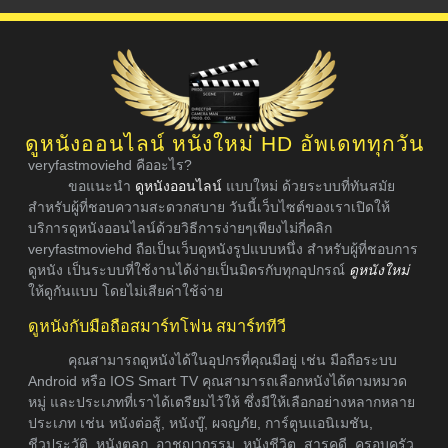
ดูหนังออนไลน์ หนังใหม่ HD อัพเดททุกวัน
veryfastmoviehd คืออะไร?
ขอแนะนำ
ดูหนังออนไลน์
แบบใหม่ ด้วยระบบที่ทันสมัย
สำหรับผู้ที่ชอบความสะดวกสบาย วันนี้เว็บไซต์ของเราเปิดให้
บริการดูหนังออนไลน์ด้วยวิธีการง่ายๆเพียงไม่กี่คลิก
veryfastmoviehd ถือเป็นเว็บดูหนังรูปแบบหนึ่ง สำหรับผู้ที่ชอบการ
ดูหนัง เป็นระบบที่ใช้งานได้ง่ายเป็นมิตรกับทุกอุปกรณ์
ดูหนังใหม่
ให้ดูกันแบบ โดยไม่เสียค่าใช้จ่าย
ดูหนังกับมือถือสมาร์ทโฟน สมาร์ททีวี
คุณสามารถดูหนังได้ในอุปกรที่คุณมีอยู่ เช่น มือถือระบบ
Android หรือ IOS Smart TV คุณสามารถเลือกหนังได้ตามหมวด
หมู่ และประเภทที่เราได้เตรียมไว้ให้ ซึ่งมีให้เลือกอย่างหลากหลาย
ประเภท เช่น หนังต่อสู้, หนังบู๊, ผจญภัย, การ์ตูนแอนิเมชัน,
ชีวประวัติ, หนังตลก, อาชญากรรม, หนังชีวิต, สารคดี, ครอบครัว,