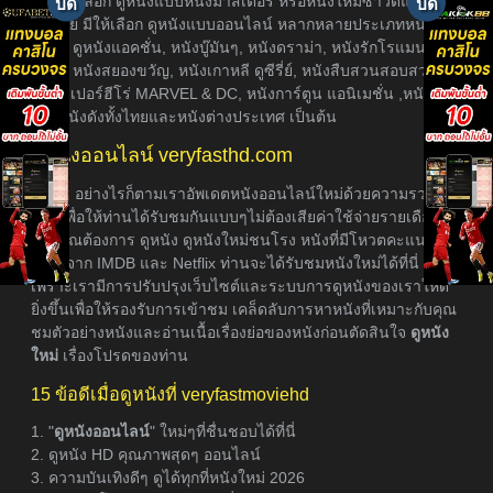
ท่านได้เลือก ดูหนังแบบหนังมาสเตอร์ หรือหนังใหม่ซาวด์แท็รก
ซับไทย มีให้เลือก ดูหนังแบบออนไลน์ หลากหลายประเภทหนัง อา
ธิเช่น ดูหนังแอคชั่น, หนังบู๊มันๆ, หนังดราม่า, หนังรักโรแมนติก,
หนังผี หนังสยองขวัญ, หนังเกาหลี ดูซีรี่ย์, หนังสืบสวนสอบสวน,
หนังซุเปอร์ฮีโร่ MARVEL & DC, หนังการ์ตูน แอนิเมชั่น ,หนังภาค
ต่อ, หนังดังทั้งไทยและหนังต่างประเทศ เป็นต้น
ดูหนังออนไลน์ veryfasthd.com
อย่างไรก็ตามเราอัพเดตหนังออนไลน์ใหม่ด้วยความรวดเร็ว
ที่สุดเพื่อให้ท่านได้รับชมกันแบบๆไม่ต้องเสียค่าใช้จ่ายรายเดือน
หากคุณต้องการ ดูหนัง ดูหนังใหม่ชนโรง หนังที่มีโหวตคะแนนเรต
ติ้งสูงจาก IMDB และ Netflix ท่านจะได้รับชมหนังใหม่ได้ที่นี่
เพราะเรามีการปรับปรุงเว็บไซต์และระบบการดูหนังของเราให้ดี
ยิ่งขึ้นเพื่อให้รองรับการเข้าชม เคล็ดลับการหาหนังที่เหมาะกับคุณ
ชมตัวอย่างหนังและอ่านเนื้อเรื่องย่อของหนังก่อนตัดสินใจ
ดูหนัง
ใหม่
เรื่องโปรดของท่าน
15 ข้อดีเมื่อดูหนังที่ veryfastmoviehd
1. "
ดูหนังออนไลน์
" ใหม่ๆที่ชื่นชอบได้ที่นี่
2. ดูหนัง HD คุณภาพสุดๆ ออนไลน์
3. ความบันเทิงดีๆ ดูได้ทุกที่หนังใหม่ 2026