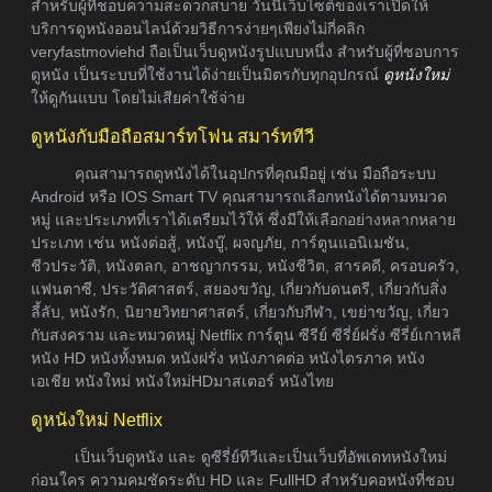
สำหรับผู้ที่ชอบความสะดวกสบาย วันนี้เว็บไซต์ของเราเปิดให้
บริการดูหนังออนไลน์ด้วยวิธีการง่ายๆเพียงไม่กี่คลิก
veryfastmoviehd ถือเป็นเว็บดูหนังรูปแบบหนึ่ง สำหรับผู้ที่ชอบการ
ดูหนัง เป็นระบบที่ใช้งานได้ง่ายเป็นมิตรกับทุกอุปกรณ์
ดูหนังใหม่
ให้ดูกันแบบ โดยไม่เสียค่าใช้จ่าย
ดูหนังกับมือถือสมาร์ทโฟน สมาร์ททีวี
คุณสามารถดูหนังได้ในอุปกรที่คุณมีอยู่ เช่น มือถือระบบ
Android หรือ IOS Smart TV คุณสามารถเลือกหนังได้ตามหมวด
หมู่ และประเภทที่เราได้เตรียมไว้ให้ ซึ่งมีให้เลือกอย่างหลากหลาย
ประเภท เช่น หนังต่อสู้, หนังบู๊, ผจญภัย, การ์ตูนแอนิเมชัน,
ชีวประวัติ, หนังตลก, อาชญากรรม, หนังชีวิต, สารคดี, ครอบครัว,
แฟนตาซี, ประวัติศาสตร์, สยองขวัญ, เกี่ยวกับดนตรี, เกี่ยวกับสิ่ง
ลี้ลับ, หนังรัก, นิยายวิทยาศาสตร์, เกี่ยวกับกีฬา, เขย่าขวัญ, เกี่ยว
กับสงคราม และหมวดหมู่ Netflix การ์ตูน ซีรีย์ ซีรี่ย์ฝรั่ง ซีรี่ย์เกาหลี
หนัง HD หนังทั้งหมด หนังฝรั่ง หนังภาคต่อ หนังไตรภาค หนัง
เอเชีย หนังใหม่ หนังใหม่HDมาสเตอร์ หนังไทย
ดูหนังใหม่ Netflix
เป็นเว็บดูหนัง และ ดูซีรี่ย์ทีวีและเป็นเว็บที่อัพเดทหนังใหม่
ก่อนใคร ความคมชัดระดับ HD และ FullHD สำหรับคอหนังที่ชอบ