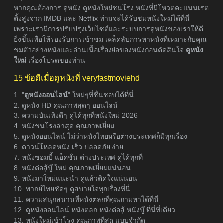
หากคุณต้องการ ดูหนัง ดูหนังใหม่ชนโรง หนังที่มีโหวตคะแนนเรต
ติ้งสูงจาก IMDB และ Netflix ท่านจะได้รับชมหนังใหม่ได้ที่นี่
เพราะเรามีการปรับปรุงเว็บไซต์และระบบการดูหนังของเราให้ดี
ยิ่งขึ้นเพื่อให้รองรับการเข้าชม เคล็ดลับการหาหนังที่เหมาะกับคุณ
ชมตัวอย่างหนังและอ่านเนื้อเรื่องย่อของหนังก่อนตัดสินใจ
ดูหนัง
ใหม่
เรื่องโปรดของท่าน
15 ข้อดีเมื่อดูหนังที่ veryfastmoviehd
1. "
ดูหนังออนไลน์
" ใหม่ๆที่ชื่นชอบได้ที่นี่
2. ดูหนัง HD คุณภาพสุดๆ ออนไลน์
3. ความบันเทิงดีๆ ดูได้ทุกที่หนังใหม่ 2026
4. หนังชนโรงล่าสุด คุณภาพเยี่ยม
5. ดูหนังออนไลน์ ไม่ว่าหนังไทยหรือต่างประเทศก็มีทุกเรื่อง
6. ดาวน์โหลดหนัง เร็ว ปลอดภัย ง่าย
7. หนังซอมบี้ แอ็คชั่น ต่างประเทศ ดูได้ทุกที่
8. หนังต่อสู้บู๊ ใหม่ คุณภาพเยี่ยมแน่นอน
9. หนังมาใหม่แนะนำ ดูแล้วติดใจแน่นอน
10. พากย์ไทยชัดๆ ดูสบายใจทุกเรื่องที่นี่
11. ความสนุกสนานที่หนังตลกที่คุณถามหาได้ที่นี่
12. ดูหนังออนไลน์ หนังตลก หนังต่อสู้ หนังบู๊ ที่นี่ที่เดียว
13. หนังใหม่เข้าโรง คุณภาพที่สุด แบบจำกัด