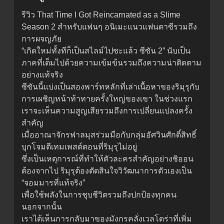
รีวิว That Time I Got Reincarnated as a Slime
Season 2 สำหรับแฟนๆ อนิเมะแนวแฟนตาซีรวมถึง
การผจญภัย
“เกิดใหม่ทั้งทีก็เป็นสไลม์ไปซะแล้ว ซีซัน 2” นับเป็น
ภาคที่เต็มไปด้วยความเข้มข้นรวมถึงความน่าติดตาม
อย่างแท้จริง
ซีซันนี้แบ่งเป็นสองพาร์ทหลักที่เล่าเนื้อหาของริมุรุกับ
การเผชิญหน้าท้าทายครั้งใหญ่ของเขา ในช่วงแรก
เราจะเห็นความสูญเสียรวมถึงการเปลี่ยนแปลงครั้ง
สำคัญ
เมื่ออาณาจักรฟาลมุสร่วมมือกับกลุ่มอัศวินศักดิ์สิทธิ์
บุกโจมตีเทมเพสต์ตอนที่ริมุรุไม่อยู่
ซึ่งเป็นเหตุการณ์ที่ทำให้ตัวละครสำคัญอย่างชิออน
ต้องจากไป ริมุรุต้องตัดสินใจวิวัฒนาการตัวเองเป็น
“จอมมารที่แท้จริง”
เพื่อใช้พลังในการชุบชีวิตรวมถึงปกป้องทุกคน
นอกจากนั้น
เราได้เห็นการกลับมาของมังกรคลั่งเวลโดร่าที่เพิ่ม