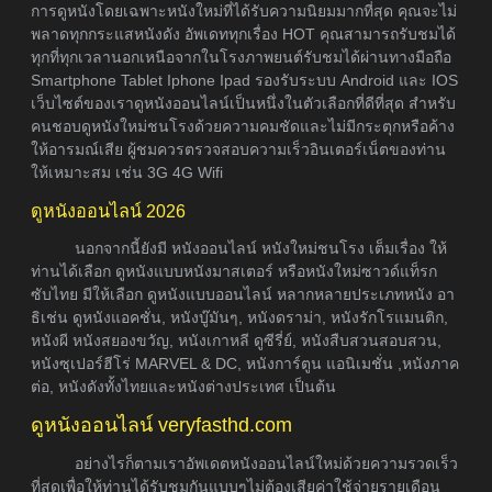
การดูหนังโดยเฉพาะหนังใหม่ที่ได้รับความนิยมมากที่สุด คุณจะไม่
พลาดทุกกระแสหนังดัง อัพเดททุกเรื่อง HOT คุณสามารถรับชมได้
ทุกที่ทุกเวลานอกเหนือจากในโรงภาพยนต์รับชมได้ผ่านทางมือถือ
Smartphone Tablet Iphone Ipad รองรับระบบ Android และ IOS
เว็บไซต์ของเราดูหนังออนไลน์เป็นหนึ่งในตัวเลือกที่ดีที่สุด สำหรับ
คนชอบดูหนังใหม่ชนโรงด้วยความคมชัดและไม่มีกระตุกหรือค้าง
ให้อารมณ์เสีย ผู้ชมควรตรวจสอบความเร็วอินเตอร์เน็ตของท่าน
ให้เหมาะสม เช่น 3G 4G Wifi
ดูหนังออนไลน์ 2026
นอกจากนี้ยังมี หนังออนไลน์ หนังใหม่ชนโรง เต็มเรื่อง ให้
ท่านได้เลือก ดูหนังแบบหนังมาสเตอร์ หรือหนังใหม่ซาวด์แท็รก
ซับไทย มีให้เลือก ดูหนังแบบออนไลน์ หลากหลายประเภทหนัง อา
ธิเช่น ดูหนังแอคชั่น, หนังบู๊มันๆ, หนังดราม่า, หนังรักโรแมนติก,
หนังผี หนังสยองขวัญ, หนังเกาหลี ดูซีรี่ย์, หนังสืบสวนสอบสวน,
หนังซุเปอร์ฮีโร่ MARVEL & DC, หนังการ์ตูน แอนิเมชั่น ,หนังภาค
ต่อ, หนังดังทั้งไทยและหนังต่างประเทศ เป็นต้น
ดูหนังออนไลน์ veryfasthd.com
อย่างไรก็ตามเราอัพเดตหนังออนไลน์ใหม่ด้วยความรวดเร็ว
ที่สุดเพื่อให้ท่านได้รับชมกันแบบๆไม่ต้องเสียค่าใช้จ่ายรายเดือน