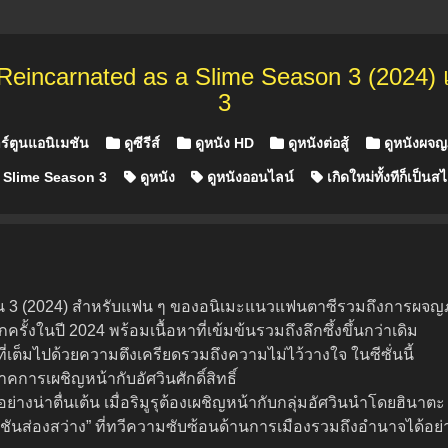
Reincarnated as a Slime Season 3 (2024) เก
3
ร์ตูนแอนิเมชัน
ดูซีรีส์
ดูหนัง HD
ดูหนังต่อสู้
ดูหนังผจญ
 Slime Season 3
ดูหนัง
ดูหนังออนไลน์
เกิดใหม่ทั้งทีก็เป็น
ซีซั่น 3 (2024) สำหรับแฟน ๆ ของอนิเมะแนวแฟนตาซีรวมถึงการผจญภั
ครั้งในปี 2024 พร้อมเนื้อหาที่เข้มข้นรวมถึงลึกซึ้งขึ้นกว่าเดิม
ี่เต็มไปด้วยความตึงเครียดรวมถึงความไม่ไว้วางใจ ในซีซั่นนี้
คการเผชิญหน้ากับอัศวินศักดิ์สิทธิ์
่าตื่นเต้น เมื่อริมูรุต้องเผชิญหน้ากับกลุ่มอัศวินนำโดยฮินาตะ
ันส่องสว่าง” ที่ทวีความซับซ้อนด้านการเมืองรวมถึงอำนาจได้อย่