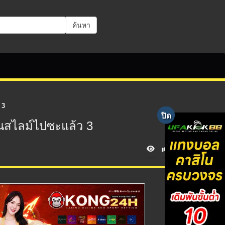
ค้นหา
 3
ป็นสไลม์ไปซะแล้ว 3
V
i
e
w
s