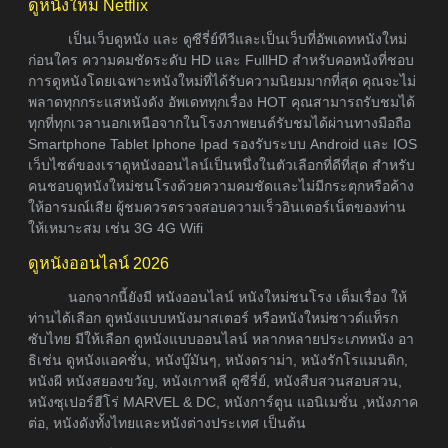
ดูหนังใหม่ Netflix
เป็นเว็บดูหนัง และ ดูซีรี่ย์ทีวีและเป็นเว็บที่อัพเดทหนังใหม่
ก่อนใคร ความคมชัดระดับ HD และ FullHD สำหรับคอหนังที่ชอบ
การดูหนังโดยเฉพาะหนังใหม่ที่ได้รับความนิยมมากที่สุด คุณจะไม่
พลาดทุกกระแสหนังดัง อัพเดททุกเรื่อง HOT คุณสามารถรับชมได้
ทุกที่ทุกเวลานอกเหนือจากในโรงภาพยนต์รับชมได้ผ่านทางมือถือ
Smartphone Tablet Iphone Ipad รองรับระบบ Android และ IOS
เว็บไซต์ของเราดูหนังออนไลน์เป็นหนึ่งในตัวเลือกที่ดีที่สุด สำหรับ
คนชอบดูหนังใหม่ชนโรงด้วยความคมชัดและไม่มีกระตุกหรือค้าง
ให้อารมณ์เสีย ผู้ชมควรตรวจสอบความเร็วอินเตอร์เน็ตของท่าน
ให้เหมาะสม เช่น 3G 4G Wifi
ดูหนังออนไลน์ 2026
นอกจากนี้ยังมี หนังออนไลน์ หนังใหม่ชนโรง เต็มเรื่อง ให้
ท่านได้เลือก ดูหนังแบบหนังมาสเตอร์ หรือหนังใหม่ซาวด์แท็รก
ซับไทย มีให้เลือก ดูหนังแบบออนไลน์ หลากหลายประเภทหนัง อา
ธิเช่น ดูหนังแอคชั่น, หนังบู๊มันๆ, หนังดราม่า, หนังรักโรแมนติก,
หนังผี หนังสยองขวัญ, หนังเกาหลี ดูซีรี่ย์, หนังสืบสวนสอบสวน,
หนังซุเปอร์ฮีโร่ MARVEL & DC, หนังการ์ตูน แอนิเมชั่น ,หนังภาค
ต่อ, หนังดังทั้งไทยและหนังต่างประเทศ เป็นต้น