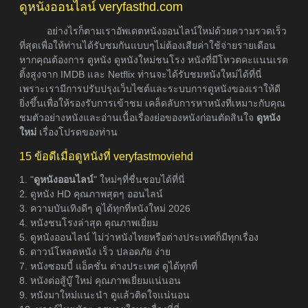
ดูหนังออนไลน์ veryfasthd.com
อย่างไรก็ตามเราอัพเดตหนังออนไลน์ใหม่ด้วยความรวดเร็ว
ที่สุดเพื่อให้ท่านได้รับชมกันแบบๆไม่ต้องเสียค่าใช้จ่ายรายเดือน
หากคุณต้องการ ดูหนัง ดูหนังใหม่ชนโรง หนังที่มีโหวตคะแนนเรต
ติ้งสูงจาก IMDB และ Netflix ท่านจะได้รับชมหนังใหม่ได้ที่นี่
เพราะเรามีการปรับปรุงเว็บไซต์และระบบการดูหนังของเราให้ดี
ยิ่งขึ้นเพื่อให้รองรับการเข้าชม เคล็ดลับการหาหนังที่เหมาะกับคุณ
ชมตัวอย่างหนังและอ่านเนื้อเรื่องย่อของหนังก่อนตัดสินใจ
ดูหนัง
ใหม่
เรื่องโปรดของท่าน
15 ข้อดีเมื่อดูหนังที่ veryfastmoviehd
1. "
ดูหนังออนไลน์
" ใหม่ๆที่ชื่นชอบได้ที่นี่
2. ดูหนัง HD คุณภาพสุดๆ ออนไลน์
3. ความบันเทิงดีๆ ดูได้ทุกที่หนังใหม่ 2026
4. หนังชนโรงล่าสุด คุณภาพเยี่ยม
5. ดูหนังออนไลน์ ไม่ว่าหนังไทยหรือต่างประเทศก็มีทุกเรื่อง
6. ดาวน์โหลดหนัง เร็ว ปลอดภัย ง่าย
7. หนังซอมบี้ แอ็คชั่น ต่างประเทศ ดูได้ทุกที่
8. หนังต่อสู้บู๊ ใหม่ คุณภาพเยี่ยมแน่นอน
9. หนังมาใหม่แนะนำ ดูแล้วติดใจแน่นอน