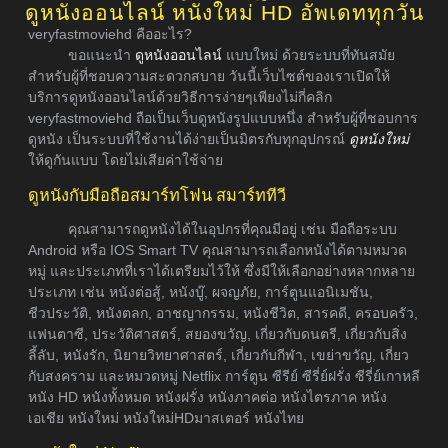
ดูหนังออนไลน์ หนังใหม่ HD อัพเดททุกวัน
veryfastmoviehd คืออะไร?
ขอแนะนำ
ดูหนังออนไลน์
แบบใหม่ ด้วยระบบที่ทันสมัย
สำหรับผู้ที่ชอบความสะดวกสบาย วันนี้เว็บไซต์ของเราเปิดให้
บริการดูหนังออนไลน์ด้วยวิธีการง่ายๆเพียงไม่กี่คลิก
veryfastmoviehd ถือเป็นเว็บดูหนังรูปแบบหนึ่ง สำหรับผู้ที่ชอบการ
ดูหนัง เป็นระบบที่ใช้งานได้ง่ายเป็นมิตรกับทุกอุปกรณ์
ดูหนังใหม่
ให้ดูกันแบบ โดยไม่เสียค่าใช้จ่าย
ดูหนังกับมือถือสมาร์ทโฟน สมาร์ททีวี
คุณสามารถดูหนังได้ในอุปกรที่คุณมีอยู่ เช่น มือถือระบบ
Android หรือ IOS Smart TV คุณสามารถเลือกหนังได้ตามหมวด
หมู่ และประเภทที่เราได้เตรียมไว้ให้ ซึ่งมีให้เลือกอย่างหลากหลาย
ประเภท เช่น หนังต่อสู้, หนังบู๊, ผจญภัย, การ์ตูนแอนิเมชัน,
ชีวประวัติ, หนังตลก, อาชญากรรม, หนังชีวิต, สารคดี, ครอบครัว,
แฟนตาซี, ประวัติศาสตร์, สยองขวัญ, เกี่ยวกับดนตรี, เกี่ยวกับสิ่ง
ลี้ลับ, หนังรัก, นิยายวิทยาศาสตร์, เกี่ยวกับกีฬา, เขย่าขวัญ, เกี่ยว
กับสงคราม และหมวดหมู่ Netflix การ์ตูน ซีรีย์ ซีรี่ย์ฝรั่ง ซีรี่ย์เกาหลี
หนัง HD หนังทั้งหมด หนังฝรั่ง หนังภาคต่อ หนังไตรภาค หนัง
เอเชีย หนังใหม่ หนังใหม่HDมาสเตอร์ หนังไทย