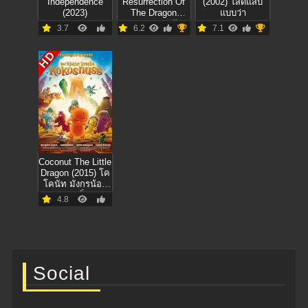
Independence
Resurrection Of
(2002) โสดแสบ
(2023)
The Dragon
แบบว่า
(2008) สามก๊ก
3.7
6.2
7.1
ขุนศึกเลือดมังกร
HD
Coconut The Little
Dragon (2015) โค
โคนัท มังกรน้อย
จอมเปิ่น
4.8
Social