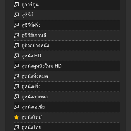
ดูการ์ตูน
ดูซีรีส์
ดูซีรีส์ฝรั่ง
ดูซีรีส์เกาหลี
ดูตัวอย่างหนัง
ดูหนัง HD
ดูหนังดูหนังใหม่ HD
ดูหนังทั้งหมด
ดูหนังฝรั่ง
ดูหนังภาคต่อ
ดูหนังเอเชีย
ดูหนังใหม่
ดูหนังไทย