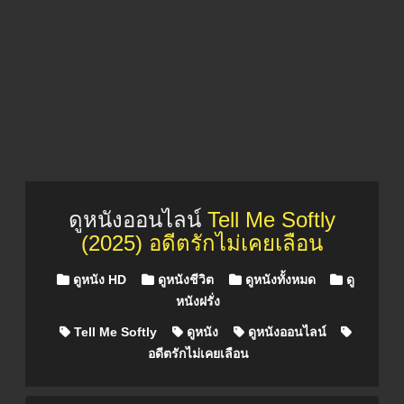
ดูหนังออนไลน์
Tell Me Softly
(2025) อดีตรักไม่เคยเลือน
Posted in
ดูหนัง HD
ดูหนังชีวิต
ดูหนังทั้งหมด
ดู
หนังฝรั่ง
Tell Me Softly
ดูหนัง
ดูหนังออนไลน์
อดีตรักไม่เคยเลือน