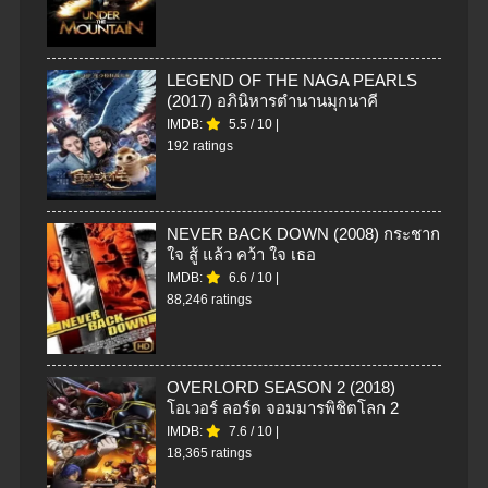
LEGEND OF THE NAGA PEARLS
(2017) อภินิหารตำนานมุกนาคี
IMDB:
5.5
/
10
|
192 ratings
NEVER BACK DOWN (2008) กระชาก
ใจ สู้ แล้ว คว้า ใจ เธอ
IMDB:
6.6
/
10
|
88,246 ratings
OVERLORD SEASON 2 (2018)
โอเวอร์ ลอร์ด จอมมารพิชิตโลก 2
IMDB:
7.6
/
10
|
18,365 ratings