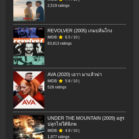
2,519 ratings
REVOLVER (2005) เกมปล้นโกง
IMDB:
6.5
/
10
|
83,813 ratings
AVA (2020) เอวา มาแล้วฆ่า
IMDB:
5.8
/
10
|
528 ratings
UNDER THE MOUNTAIN (2009) อสูร
ปลุกไฟใต้พิภพ
IMDB:
4.9
/
10
|
1,977 ratings