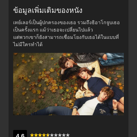
ข้อมูลเพิ่มเติมของหนัง
เทย์เลอร์เป็นผู้ปกครองของเธอ รวมถึงธิอาโกจูบเธอ
เป็นครั้งแรก แม้ว่าเธอจะเปลี่ยนไปแล้ว
แต่พวกเขาก็ยังสามารถเชื่อมโยงกับเธอได้ในแบบที่
ไม่มีใครทำได้
4.6