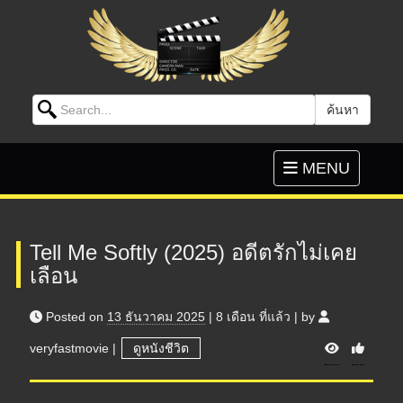
Search for:
ค้นหา
Skip to content
Toggle
MENU
navigation
Tell Me Softly (2025) อดีตรักไม่เคย
เลือน
Posted on
13 ธันวาคม 2025
|
8 เดือน
ที่แล้ว
|
by
V
veryfastmovie
|
ดูหนังชีวิต
i