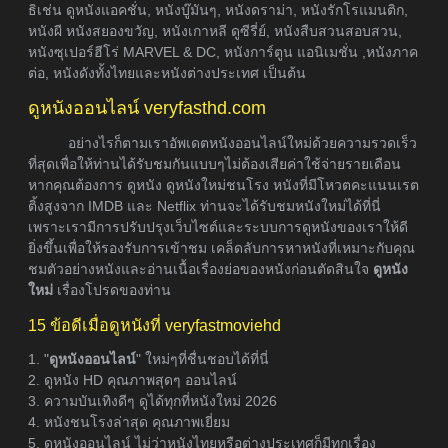
ธิเช่น ดูหนังแอคชั่น, หนังบู๊มันๆ, หนังดราม่า, หนังรักโรแมนติก,
หนังผี หนังสยองขวัญ, หนังเกาหลี ดูซีรี่ย์, หนังสืบสวนสอบสวน,
หนังซุเปอร์ฮีโร่ MARVEL & DC, หนังการ์ตูน แอนิเมชั่น ,หนังภาค
ต่อ, หนังดังทั้งไทยและหนังต่างประเทศ เป็นต้น
ดูหนังออนไลน์ veryfasthd.com
อย่างไรก็ตามเราอัพเดตหนังออนไลน์ใหม่ด้วยความรวดเร็ว
ที่สุดเพื่อให้ท่านได้รับชมกันแบบๆไม่ต้องเสียค่าใช้จ่ายรายเดือน
หากคุณต้องการ ดูหนัง ดูหนังใหม่ชนโรง หนังที่มีโหวตคะแนนเรต
ติ้งสูงจาก IMDB และ Netflix ท่านจะได้รับชมหนังใหม่ได้ที่นี่
เพราะเรามีการปรับปรุงเว็บไซต์และระบบการดูหนังของเราให้ดี
ยิ่งขึ้นเพื่อให้รองรับการเข้าชม เคล็ดลับการหาหนังที่เหมาะกับคุณ
ชมตัวอย่างหนังและอ่านเนื้อเรื่องย่อของหนังก่อนตัดสินใจ
ดูหนัง
ใหม่
เรื่องโปรดของท่าน
15 ข้อดีเมื่อดูหนังที่ veryfastmoviehd
1. "
ดูหนังออนไลน์
" ใหม่ๆที่ชื่นชอบได้ที่นี่
2. ดูหนัง HD คุณภาพสุดๆ ออนไลน์
3. ความบันเทิงดีๆ ดูได้ทุกที่หนังใหม่ 2026
4. หนังชนโรงล่าสุด คุณภาพเยี่ยม
5. ดูหนังออนไลน์ ไม่ว่าหนังไทยหรือต่างประเทศก็มีทุกเรื่อง