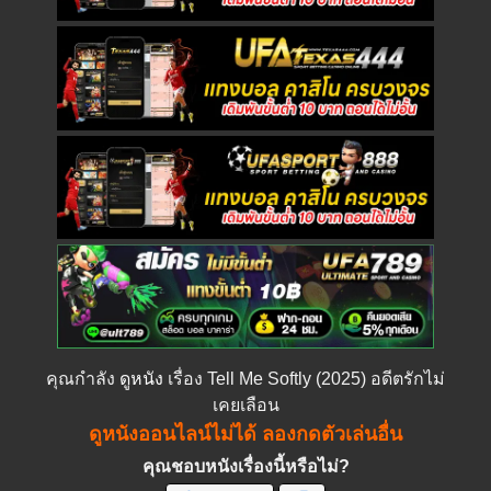
คุณกำลัง
ดูหนัง
เรื่อง Tell Me Softly (2025) อดีตรักไม่
เคยเลือน
ดูหนังออนไลน์ไม่ได้ ลองกดตัวเล่นอื่น
คุณชอบหนังเรื่องนี้หรือไม่?