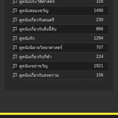
316
ดูหนังประวัติศาสตร์
1490
ดูหนังสยองขวัญ
230
ดูหนังเกี่ยวกับดนตรี
866
ดูหนังเกี่ยวกับสิ่งลี้ลับ
1294
ดูหนังรัก
707
ดูหนังนิยายวิทยาศาสตร์
224
ดูหนังเกี่ยวกับกีฬา
1921
ดูหนังเขย่าขวัญ
156
ดูหนังเกี่ยวกับสงคราม