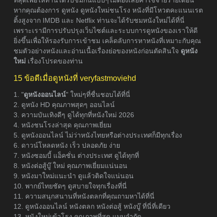
หากคุณต้องการ ดูหนัง ดูหนังใหม่ชนโรง หนังที่มีโหวตคะแนนเรต
ติ้งสูงจาก IMDB และ Netflix ท่านจะได้รับชมหนังใหม่ได้ที่นี่
เพราะเรามีการปรับปรุงเว็บไซต์และระบบการดูหนังของเราให้ดี
ยิ่งขึ้นเพื่อให้รองรับการเข้าชม เคล็ดลับการหาหนังที่เหมาะกับคุณ
ชมตัวอย่างหนังและอ่านเนื้อเรื่องย่อของหนังก่อนตัดสินใจ
ดูหนัง
ใหม่
เรื่องโปรดของท่าน
15 ข้อดีเมื่อดูหนังที่ veryfastmoviehd
1. "
ดูหนังออนไลน์
" ใหม่ๆที่ชื่นชอบได้ที่นี่
2. ดูหนัง HD คุณภาพสุดๆ ออนไลน์
3. ความบันเทิงดีๆ ดูได้ทุกที่หนังใหม่ 2026
4. หนังชนโรงล่าสุด คุณภาพเยี่ยม
5. ดูหนังออนไลน์ ไม่ว่าหนังไทยหรือต่างประเทศก็มีทุกเรื่อง
6. ดาวน์โหลดหนัง เร็ว ปลอดภัย ง่าย
7. หนังซอมบี้ แอ็คชั่น ต่างประเทศ ดูได้ทุกที่
8. หนังต่อสู้บู๊ ใหม่ คุณภาพเยี่ยมแน่นอน
9. หนังมาใหม่แนะนำ ดูแล้วติดใจแน่นอน
10. พากย์ไทยชัดๆ ดูสบายใจทุกเรื่องที่นี่
11. ความสนุกสนานที่หนังตลกที่คุณถามหาได้ที่นี่
12. ดูหนังออนไลน์ หนังตลก หนังต่อสู้ หนังบู๊ ที่นี่ที่เดียว
13. หนังใหม่เข้าโรง คุณภาพที่สุด แบบจำกัด