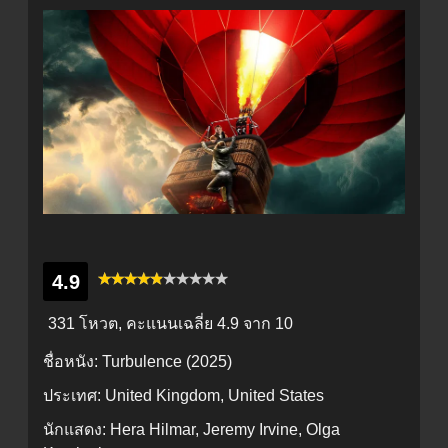
4.9
331 โหวต, คะแนนเฉลี่ย
4.9
จาก 10
ชื่อหนัง:
Turbulence (2025)
ประเทศ:
United Kingdom, United States
นักแสดง:
Hera Hilmar, Jeremy Irvine, Olga