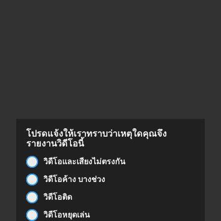
โปรดแจ้งให้เราทราบว่าเหตุใดคุณจึง
รายงานวิดีโอนี้
วิดีโอและเสียงไม่ตรงกัน
วิดีโอค้าง บางช่วง
วิดีโอติด
วิดีโอหยุดเล่น