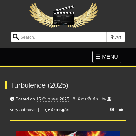
Search for:
ค้นหา
Skip to content
Toggle
MENU
navigation
Turbulence (2025)
Posted on
15 ธันวาคม 2025
|
8 เดือน
ที่แล้ว
|
by
V
veryfastmovie
|
ดูหนังผจญภัย
i
e