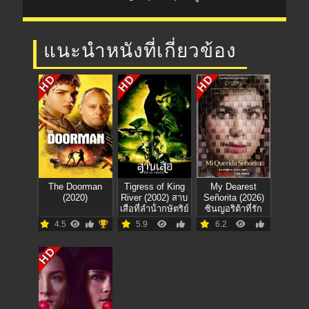
แนะนำหนังที่เกี่ยวข้อง
HD
HD
HD
The Doorman
Tigress of King
My Dearest
(2020)
River (2002) สาบ
Señorita (2026)
เสือที่ลําน้ํากษัตริย์
ซินญอริต้าที่รัก
4.5
5.9
6.2
HD