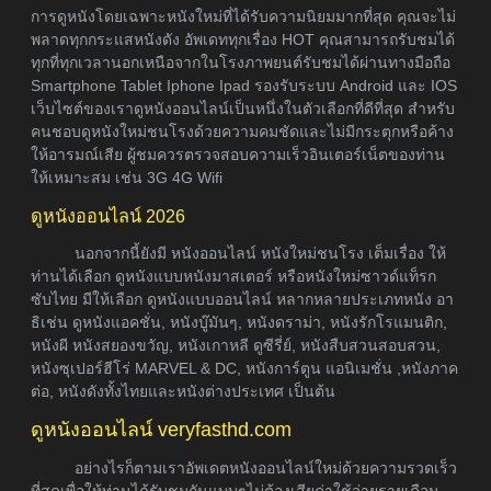
การดูหนังโดยเฉพาะหนังใหม่ที่ได้รับความนิยมมากที่สุด คุณจะไม่
พลาดทุกกระแสหนังดัง อัพเดททุกเรื่อง HOT คุณสามารถรับชมได้
ทุกที่ทุกเวลานอกเหนือจากในโรงภาพยนต์รับชมได้ผ่านทางมือถือ
Smartphone Tablet Iphone Ipad รองรับระบบ Android และ IOS
เว็บไซต์ของเราดูหนังออนไลน์เป็นหนึ่งในตัวเลือกที่ดีที่สุด สำหรับ
คนชอบดูหนังใหม่ชนโรงด้วยความคมชัดและไม่มีกระตุกหรือค้าง
ให้อารมณ์เสีย ผู้ชมควรตรวจสอบความเร็วอินเตอร์เน็ตของท่าน
ให้เหมาะสม เช่น 3G 4G Wifi
ดูหนังออนไลน์ 2026
นอกจากนี้ยังมี หนังออนไลน์ หนังใหม่ชนโรง เต็มเรื่อง ให้
ท่านได้เลือก ดูหนังแบบหนังมาสเตอร์ หรือหนังใหม่ซาวด์แท็รก
ซับไทย มีให้เลือก ดูหนังแบบออนไลน์ หลากหลายประเภทหนัง อา
ธิเช่น ดูหนังแอคชั่น, หนังบู๊มันๆ, หนังดราม่า, หนังรักโรแมนติก,
หนังผี หนังสยองขวัญ, หนังเกาหลี ดูซีรี่ย์, หนังสืบสวนสอบสวน,
หนังซุเปอร์ฮีโร่ MARVEL & DC, หนังการ์ตูน แอนิเมชั่น ,หนังภาค
ต่อ, หนังดังทั้งไทยและหนังต่างประเทศ เป็นต้น
ดูหนังออนไลน์ veryfasthd.com
อย่างไรก็ตามเราอัพเดตหนังออนไลน์ใหม่ด้วยความรวดเร็ว
ที่สุดเพื่อให้ท่านได้รับชมกันแบบๆไม่ต้องเสียค่าใช้จ่ายรายเดือน