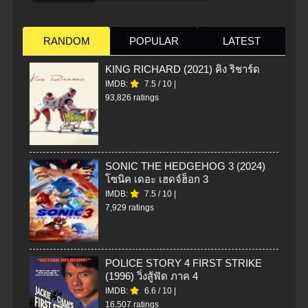
RANDOM
POPULAR
LATEST
KING RICHARD (2021) คิง ริชาร์ด
IMDB:
7.5
/
10
|
93,826 ratings
SONIC THE HEDGEHOG 3 (2024)
โซนิค เดอะ เฮดจ์ฮ็อก 3
IMDB:
7.5
/
10
|
7,929 ratings
POLICE STORY 4 FIRST STRIKE
(1996) วิ่งสู้ฟัด ภาค 4
IMDB:
6.6
/
10
|
16,507 ratings