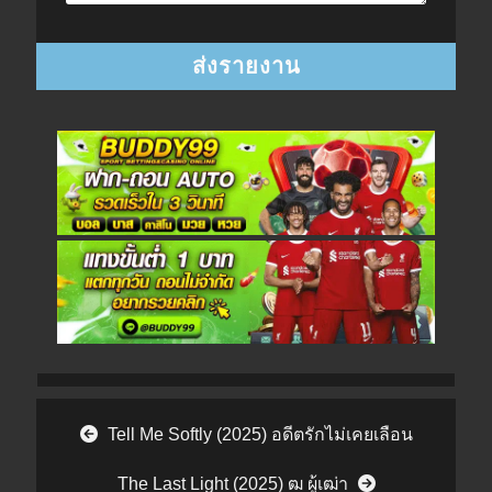
Post navigation
Tell Me Softly (2025) อดีตรักไม่เคยเลือน
The Last Light (2025) ฒ ผู้เฒ่า