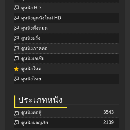
ดูหนัง HD
ดูหนังดูหนังใหม่ HD
ดูหนังทั้งหมด
ดูหนังฝรั่ง
ดูหนังภาคต่อ
ดูหนังเอเชีย
ดูหนังใหม่
ดูหนังไทย
ประเภทหนัง
3543
ดูหนังต่อสู้
2139
ดูหนังผจญภัย