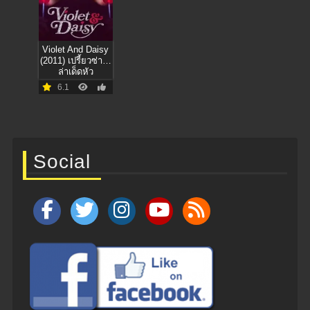
Violet And Daisy
(2011) เปรี้ยวซ่า…
ล่าเด็ดหัว
6.1
Social