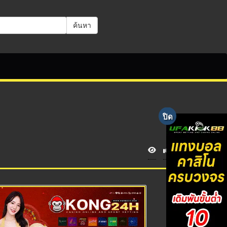
ค้นหา
V
i
e
w
s