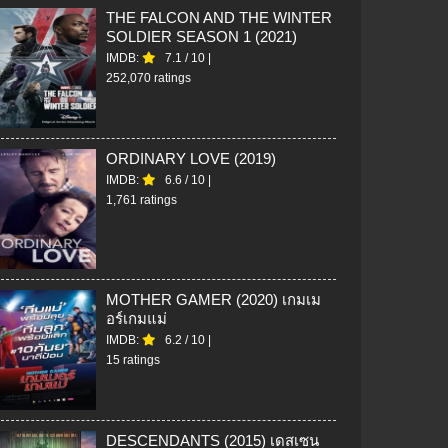
THE FALCON AND THE WINTER
SOLDIER SEASON 1 (2021)
IMDB:
7.1
/
10
|
252,070 ratings
ORDINARY LOVE (2019)
IMDB:
6.6
/
10
|
1,761 ratings
MOTHER GAMER (2020) เกมเม
อร์เกมแม่
IMDB:
6.2
/
10
|
15 ratings
DESCENDANTS (2015) เดสเซน