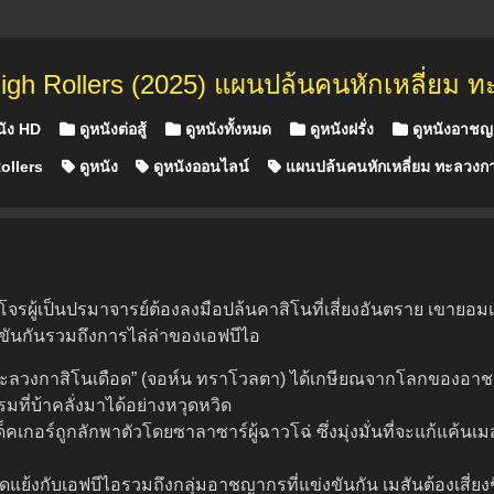
igh Rollers (2025) แผนปล้นคนหักเหลี่ยม 
 in
นัง HD
ดูหนังต่อสู้
ดูหนังทั้งหมด
ดูหนังฝรั่ง
ดูหนังอาช
ollers
ดูหนัง
ดูหนังออนไลน์
แผนปล้นคนหักเหลี่ยม ทะลวงกา
 โจรผู้เป็นปรมาจารย์ต้องลงมือปล้นคาสิโนที่เสี่ยงอันตราย เขายอ
งขันกันรวมถึงการไล่ล่าของเอฟบีไอ
ม ทะลวงกาสิโนเดือด” (จอห์น ทราโวลตา) ได้เกษียณจากโลกของอา
ที่บ้าคลั่งมาได้อย่างหวุดหวิด
เกอร์ถูกลักพาตัวโดยซาลาซาร์ผู้ฉาวโฉ่ ซึ่งมุ่งมั่นที่จะแก้แค้น
แย้งกับเอฟบีไอรวมถึงกลุ่มอาชญากรที่แข่งขันกัน เมสันต้องเสี่ย