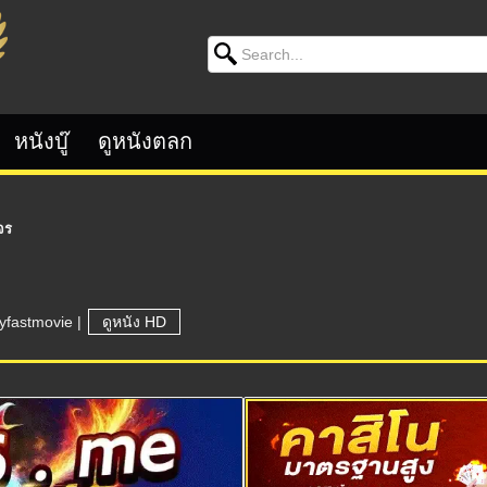
Search for:
หนังบู๊
ดูหนังตลก
จร
yfastmovie
|
ดูหนัง HD