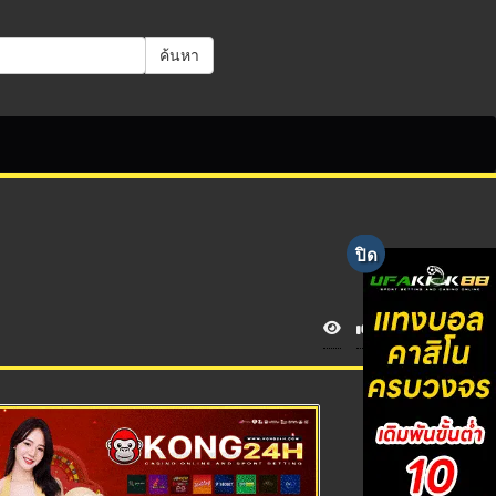
ค้นหา
V
i
e
w
s