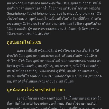
พลาดทุกกระแสหนังดัง อัพเดททุกเรื่อง HOT คุณสามารถรับชมได้
ทุกที่ทุกเวลานอกเหนือจากในโรงภาพยนต์รับชมได้ผ่านทางมือถือ
Smartphone Tablet Iphone Ipad รองรับระบบ Android และ IOS
เว็บไซต์ของเราดูหนังออนไลน์เป็นหนึ่งในตัวเลือกที่ดีที่สุด สำหรับ
คนชอบดูหนังใหม่ชนโรงด้วยความคมชัดและไม่มีกระตุกหรือค้าง
ให้อารมณ์เสีย ผู้ชมควรตรวจสอบความเร็วอินเตอร์เน็ตของท่าน
ให้เหมาะสม เช่น 3G 4G Wifi
ดูหนังออนไลน์ 2026
นอกจากนี้ยังมี หนังออนไลน์ หนังใหม่ชนโรง เต็มเรื่อง ให้
ท่านได้เลือก ดูหนังแบบหนังมาสเตอร์ หรือหนังใหม่ซาวด์แท็รก
ซับไทย มีให้เลือก ดูหนังแบบออนไลน์ หลากหลายประเภทหนัง อา
ธิเช่น ดูหนังแอคชั่น, หนังบู๊มันๆ, หนังดราม่า, หนังรักโรแมนติก,
หนังผี หนังสยองขวัญ, หนังเกาหลี ดูซีรี่ย์, หนังสืบสวนสอบสวน,
หนังซุเปอร์ฮีโร่ MARVEL & DC, หนังการ์ตูน แอนิเมชั่น ,หนังภาค
ต่อ, หนังดังทั้งไทยและหนังต่างประเทศ เป็นต้น
ดูหนังออนไลน์ veryfasthd.com
อย่างไรก็ตามเราอัพเดตหนังออนไลน์ใหม่ด้วยความรวดเร็ว
ที่สุดเพื่อให้ท่านได้รับชมกันแบบๆไม่ต้องเสียค่าใช้จ่ายรายเดือน
หากคุณต้องการ ดูหนัง ดูหนังใหม่ชนโรง หนังที่มีโหวตคะแนนเรต