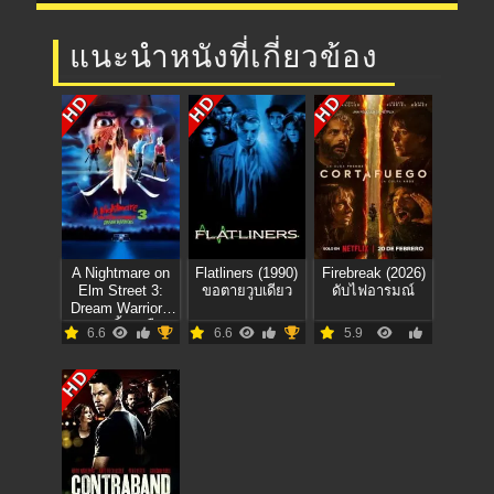
แนะนำหนังที่เกี่ยวข้อง
HD
HD
HD
A Nightmare on
Flatliners (1990)
Firebreak (2026)
Elm Street 3:
ขอตายวูบเดียว
ดับไฟอารมณ์
Dream Warriors
(1987) นิ้วเขมือบ
6.6
6.6
5.9
ภาค 3
HD