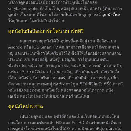
บริการดูหนังออนไลน์ด้วยวิธีการง่ายๆเพียงไม่กี่คลิก
veryfastmoviehd ถือเป็นเว็บดูหนังรูปแบบหนึ่ง สำหรับผู้ที่ชอบการ
ดูหนัง เป็นระบบที่ใช้งานได้ง่ายเป็นมิตรกับทุกอุปกรณ์
ดูหนังใหม่
ให้ดูกันแบบ โดยไม่เสียค่าใช้จ่าย
ดูหนังกับมือถือสมาร์ทโฟน สมาร์ททีวี
คุณสามารถดูหนังได้ในอุปกรที่คุณมีอยู่ เช่น มือถือระบบ
Android หรือ IOS Smart TV คุณสามารถเลือกหนังได้ตามหมวด
หมู่ และประเภทที่เราได้เตรียมไว้ให้ ซึ่งมีให้เลือกอย่างหลากหลาย
ประเภท เช่น หนังต่อสู้, หนังบู๊, ผจญภัย, การ์ตูนแอนิเมชัน,
ชีวประวัติ, หนังตลก, อาชญากรรม, หนังชีวิต, สารคดี, ครอบครัว,
แฟนตาซี, ประวัติศาสตร์, สยองขวัญ, เกี่ยวกับดนตรี, เกี่ยวกับสิ่ง
ลี้ลับ, หนังรัก, นิยายวิทยาศาสตร์, เกี่ยวกับกีฬา, เขย่าขวัญ, เกี่ยว
กับสงคราม และหมวดหมู่ Netflix การ์ตูน ซีรีย์ ซีรี่ย์ฝรั่ง ซีรี่ย์เกาหลี
หนัง HD หนังทั้งหมด หนังฝรั่ง หนังภาคต่อ หนังไตรภาค หนัง
เอเชีย หนังใหม่ หนังใหม่HDมาสเตอร์ หนังไทย
ดูหนังใหม่ Netflix
เป็นเว็บดูหนัง และ ดูซีรี่ย์ทีวีและเป็นเว็บที่อัพเดทหนังใหม่
ก่อนใคร ความคมชัดระดับ HD และ FullHD สำหรับคอหนังที่ชอบ
การดูหนังโดยเฉพาะหนังใหม่ที่ได้รับความนิยมมากที่สุด คุณจะไม่