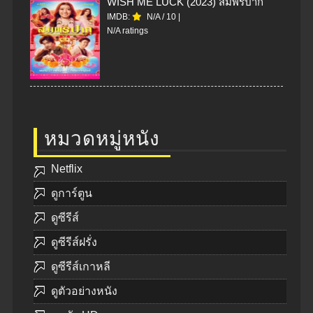
WISH ME LUCK (2023) สมพรปาก
IMDB:
N/A
/
10
|
N/A ratings
หมวดหมู่หนัง
Netflix
ดูการ์ตูน
ดูซีรีส์
ดูซีรีส์ฝรั่ง
ดูซีรีส์เกาหลี
ดูตัวอย่างหนัง