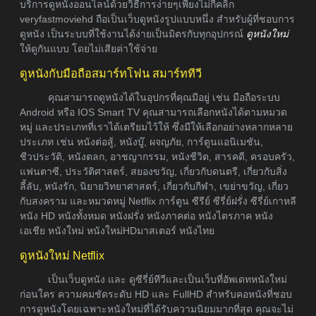
บริการดูหนังออนไลน์ด้วยวิธีการง่ายๆเพียงไม่กี่คลิก
veryfastmoviehd ถือเป็นเว็บดูหนังรูปแบบหนึ่ง สำหรับผู้ที่ชอบการ
ดูหนัง เป็นระบบที่ใช้งานได้ง่ายเป็นมิตรกับทุกอุปกรณ์
ดูหนังใหม่
ให้ดูกันแบบ โดยไม่เสียค่าใช้จ่าย
ดูหนังกับมือถือสมาร์ทโฟน สมาร์ททีวี
คุณสามารถดูหนังได้ในอุปกรที่คุณมีอยู่ เช่น มือถือระบบ
Android หรือ IOS Smart TV คุณสามารถเลือกหนังได้ตามหมวด
หมู่ และประเภทที่เราได้เตรียมไว้ให้ ซึ่งมีให้เลือกอย่างหลากหลาย
ประเภท เช่น หนังต่อสู้, หนังบู๊, ผจญภัย, การ์ตูนแอนิเมชัน,
ชีวประวัติ, หนังตลก, อาชญากรรม, หนังชีวิต, สารคดี, ครอบครัว,
แฟนตาซี, ประวัติศาสตร์, สยองขวัญ, เกี่ยวกับดนตรี, เกี่ยวกับสิ่ง
ลี้ลับ, หนังรัก, นิยายวิทยาศาสตร์, เกี่ยวกับกีฬา, เขย่าขวัญ, เกี่ยว
กับสงคราม และหมวดหมู่ Netflix การ์ตูน ซีรีย์ ซีรี่ย์ฝรั่ง ซีรี่ย์เกาหลี
หนัง HD หนังทั้งหมด หนังฝรั่ง หนังภาคต่อ หนังไตรภาค หนัง
เอเชีย หนังใหม่ หนังใหม่HDมาสเตอร์ หนังไทย
ดูหนังใหม่ Netflix
เป็นเว็บดูหนัง และ ดูซีรี่ย์ทีวีและเป็นเว็บที่อัพเดทหนังใหม่
ก่อนใคร ความคมชัดระดับ HD และ FullHD สำหรับคอหนังที่ชอบ
การดูหนังโดยเฉพาะหนังใหม่ที่ได้รับความนิยมมากที่สุด คุณจะไม่