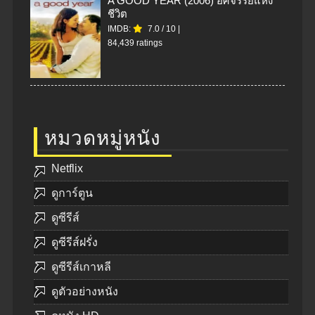
A GOOD YEAR (2006) อัศจรรย์แห่ง
ชีวิต
IMDB:
7.0
/
10
|
84,439 ratings
หมวดหมู่หนัง
Netflix
ดูการ์ตูน
ดูซีรีส์
ดูซีรีส์ฝรั่ง
ดูซีรีส์เกาหลี
ดูตัวอย่างหนัง