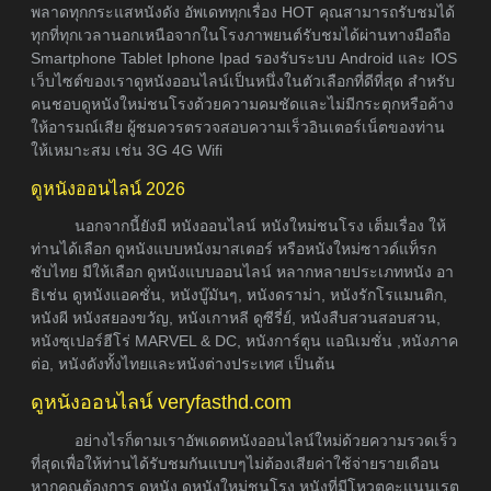
พลาดทุกกระแสหนังดัง อัพเดททุกเรื่อง HOT คุณสามารถรับชมได้
ทุกที่ทุกเวลานอกเหนือจากในโรงภาพยนต์รับชมได้ผ่านทางมือถือ
Smartphone Tablet Iphone Ipad รองรับระบบ Android และ IOS
เว็บไซต์ของเราดูหนังออนไลน์เป็นหนึ่งในตัวเลือกที่ดีที่สุด สำหรับ
คนชอบดูหนังใหม่ชนโรงด้วยความคมชัดและไม่มีกระตุกหรือค้าง
ให้อารมณ์เสีย ผู้ชมควรตรวจสอบความเร็วอินเตอร์เน็ตของท่าน
ให้เหมาะสม เช่น 3G 4G Wifi
ดูหนังออนไลน์ 2026
นอกจากนี้ยังมี หนังออนไลน์ หนังใหม่ชนโรง เต็มเรื่อง ให้
ท่านได้เลือก ดูหนังแบบหนังมาสเตอร์ หรือหนังใหม่ซาวด์แท็รก
ซับไทย มีให้เลือก ดูหนังแบบออนไลน์ หลากหลายประเภทหนัง อา
ธิเช่น ดูหนังแอคชั่น, หนังบู๊มันๆ, หนังดราม่า, หนังรักโรแมนติก,
หนังผี หนังสยองขวัญ, หนังเกาหลี ดูซีรี่ย์, หนังสืบสวนสอบสวน,
หนังซุเปอร์ฮีโร่ MARVEL & DC, หนังการ์ตูน แอนิเมชั่น ,หนังภาค
ต่อ, หนังดังทั้งไทยและหนังต่างประเทศ เป็นต้น
ดูหนังออนไลน์ veryfasthd.com
อย่างไรก็ตามเราอัพเดตหนังออนไลน์ใหม่ด้วยความรวดเร็ว
ที่สุดเพื่อให้ท่านได้รับชมกันแบบๆไม่ต้องเสียค่าใช้จ่ายรายเดือน
หากคุณต้องการ ดูหนัง ดูหนังใหม่ชนโรง หนังที่มีโหวตคะแนนเรต