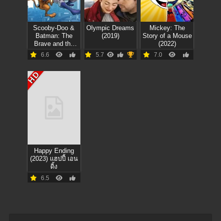
Scooby-Doo &
Olympic Dreams
Mickey: The
Batman: The
(2019)
Story of a Mouse
Brave and the
(2022)
Bold (2018)
6.6
5.7
7.0
HD
Happy Ending
(2023) แฮปปี้ เอน
ดิ้ง
6.5