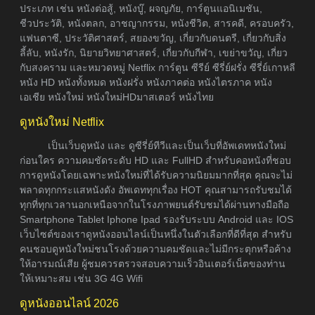
ประเภท เช่น หนังต่อสู้, หนังบู๊, ผจญภัย, การ์ตูนแอนิเมชัน,
ชีวประวัติ, หนังตลก, อาชญากรรม, หนังชีวิต, สารคดี, ครอบครัว,
แฟนตาซี, ประวัติศาสตร์, สยองขวัญ, เกี่ยวกับดนตรี, เกี่ยวกับสิ่ง
ลี้ลับ, หนังรัก, นิยายวิทยาศาสตร์, เกี่ยวกับกีฬา, เขย่าขวัญ, เกี่ยว
กับสงคราม และหมวดหมู่ Netflix การ์ตูน ซีรีย์ ซีรี่ย์ฝรั่ง ซีรี่ย์เกาหลี
หนัง HD หนังทั้งหมด หนังฝรั่ง หนังภาคต่อ หนังไตรภาค หนัง
เอเชีย หนังใหม่ หนังใหม่HDมาสเตอร์ หนังไทย
ดูหนังใหม่ Netflix
เป็นเว็บดูหนัง และ ดูซีรี่ย์ทีวีและเป็นเว็บที่อัพเดทหนังใหม่
ก่อนใคร ความคมชัดระดับ HD และ FullHD สำหรับคอหนังที่ชอบ
การดูหนังโดยเฉพาะหนังใหม่ที่ได้รับความนิยมมากที่สุด คุณจะไม่
พลาดทุกกระแสหนังดัง อัพเดททุกเรื่อง HOT คุณสามารถรับชมได้
ทุกที่ทุกเวลานอกเหนือจากในโรงภาพยนต์รับชมได้ผ่านทางมือถือ
Smartphone Tablet Iphone Ipad รองรับระบบ Android และ IOS
เว็บไซต์ของเราดูหนังออนไลน์เป็นหนึ่งในตัวเลือกที่ดีที่สุด สำหรับ
คนชอบดูหนังใหม่ชนโรงด้วยความคมชัดและไม่มีกระตุกหรือค้าง
ให้อารมณ์เสีย ผู้ชมควรตรวจสอบความเร็วอินเตอร์เน็ตของท่าน
ให้เหมาะสม เช่น 3G 4G Wifi
ดูหนังออนไลน์ 2026