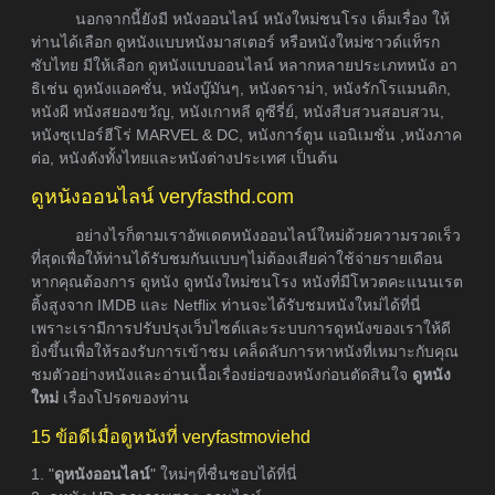
นอกจากนี้ยังมี หนังออนไลน์ หนังใหม่ชนโรง เต็มเรื่อง ให้
ท่านได้เลือก ดูหนังแบบหนังมาสเตอร์ หรือหนังใหม่ซาวด์แท็รก
ซับไทย มีให้เลือก ดูหนังแบบออนไลน์ หลากหลายประเภทหนัง อา
ธิเช่น ดูหนังแอคชั่น, หนังบู๊มันๆ, หนังดราม่า, หนังรักโรแมนติก,
หนังผี หนังสยองขวัญ, หนังเกาหลี ดูซีรี่ย์, หนังสืบสวนสอบสวน,
หนังซุเปอร์ฮีโร่ MARVEL & DC, หนังการ์ตูน แอนิเมชั่น ,หนังภาค
ต่อ, หนังดังทั้งไทยและหนังต่างประเทศ เป็นต้น
ดูหนังออนไลน์ veryfasthd.com
อย่างไรก็ตามเราอัพเดตหนังออนไลน์ใหม่ด้วยความรวดเร็ว
ที่สุดเพื่อให้ท่านได้รับชมกันแบบๆไม่ต้องเสียค่าใช้จ่ายรายเดือน
หากคุณต้องการ ดูหนัง ดูหนังใหม่ชนโรง หนังที่มีโหวตคะแนนเรต
ติ้งสูงจาก IMDB และ Netflix ท่านจะได้รับชมหนังใหม่ได้ที่นี่
เพราะเรามีการปรับปรุงเว็บไซต์และระบบการดูหนังของเราให้ดี
ยิ่งขึ้นเพื่อให้รองรับการเข้าชม เคล็ดลับการหาหนังที่เหมาะกับคุณ
ชมตัวอย่างหนังและอ่านเนื้อเรื่องย่อของหนังก่อนตัดสินใจ
ดูหนัง
ใหม่
เรื่องโปรดของท่าน
15 ข้อดีเมื่อดูหนังที่ veryfastmoviehd
1. "
ดูหนังออนไลน์
" ใหม่ๆที่ชื่นชอบได้ที่นี่