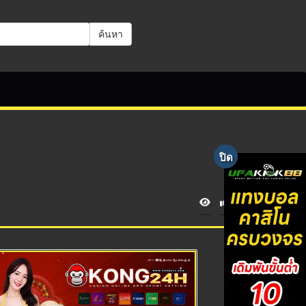
ค้นหา
V
i
e
w
s