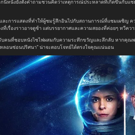
ี้หนังยังตั้งคำถามชวนคิดว่าเหตุการณ์ประหลาดที่เกิดขึ้นกับแซ
งและการแสดงที่ทำให้ผู้ชมรู้สึกอินไปกับสถานการณ์ที่แซมเผชิญ
งที่เรื่องราวอาจดูช้า แต่บรรยากาศและความสยองที่ค่อยๆ ทวีความเข
รับคนที่ชอบหนังไซไฟผสมกับความระทึกขวัญและลึกลับ หากคุณพร้อม
บัติหลอนซ่อนปริศนา” น่าจะตอบโจทย์ได้ตรงใจคุณแน่นอน