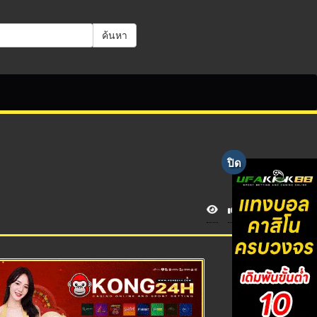
ค้นหา
V
i
e
w
s