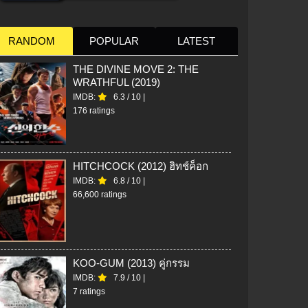
RANDOM
POPULAR
LATEST
THE DIVINE MOVE 2: THE
WRATHFUL (2019)
IMDB:
6.3
/
10
|
176 ratings
HITCHCOCK (2012) ฮิทช์ค็อก
IMDB:
6.8
/
10
|
66,600 ratings
KOO-GUM (2013) คู่กรรม
IMDB:
7.9
/
10
|
7 ratings