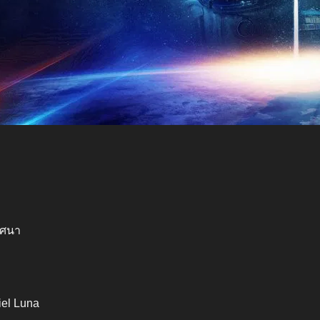
ิศนา
iel Luna