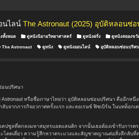
ออนไลน์
The Astronaut (2025) อุบัติหลอนซ่
ังทั้งหมด
ดูหนังนิยายวิทยาศาสตร์
ดูหนังฝรั่ง
ดูหนังสยองขว
The Astronaut
ดูหนัง
ดูหนังออนไลน์
อุบัติหลอนซ่อนปริศ
นซ่อนปริศนา
tronaut หรือชื่อภาษาไทยว่า อุบัติหลอนซ่อนปริศนา คืออีกหนึ่งเ
ลับจากภารกิจอวกาศครั้งแรก และลอเรนซ์ ฟิชเบิร์น ในบทด็อกเตอร์วิ
บในแคปซูลที่ตกลงมหาสมุทรแอตแลนติก จากนั้นเธอต้องเข้ารับการต
ละโดดเดี่ยว ความรู้สึกหวาดระแวงและสัญชาตญาณต่อสิ่งลึกลับ