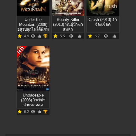
Under the
Bounty Killer
Crush (2013) รัก
Mountain (2009)
(2013) พันธุ์บ้าฆ่า
จ้องเชือด
อสูรปลุกไฟใต้พิภพ
แหลก
4.9
5.5
5.7
HD
Untraceable
(2008) โชว์ฆ่า
ถ่ายทอดสด
6.2