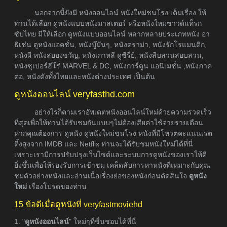
นอกจากนี้ยังมี หนังออนไลน์ หนังใหม่ชนโรง เต็มเรื่อง ให้
ท่านได้เลือก ดูหนังแบบหนังมาสเตอร์ หรือหนังใหม่ซาวด์แท็รก
ซับไทย มีให้เลือก ดูหนังแบบออนไลน์ หลากหลายประเภทหนัง อา
ธิเช่น ดูหนังแอคชั่น, หนังบู๊มันๆ, หนังดราม่า, หนังรักโรแมนติก,
หนังผี หนังสยองขวัญ, หนังเกาหลี ดูซีรี่ย์, หนังสืบสวนสอบสวน,
หนังซุเปอร์ฮีโร่ MARVEL & DC, หนังการ์ตูน แอนิเมชั่น ,หนังภาค
ต่อ, หนังดังทั้งไทยและหนังต่างประเทศ เป็นต้น
ดูหนังออนไลน์ veryfasthd.com
อย่างไรก็ตามเราอัพเดตหนังออนไลน์ใหม่ด้วยความรวดเร็ว
ที่สุดเพื่อให้ท่านได้รับชมกันแบบๆไม่ต้องเสียค่าใช้จ่ายรายเดือน
หากคุณต้องการ ดูหนัง ดูหนังใหม่ชนโรง หนังที่มีโหวตคะแนนเรต
ติ้งสูงจาก IMDB และ Netflix ท่านจะได้รับชมหนังใหม่ได้ที่นี่
เพราะเรามีการปรับปรุงเว็บไซต์และระบบการดูหนังของเราให้ดี
ยิ่งขึ้นเพื่อให้รองรับการเข้าชม เคล็ดลับการหาหนังที่เหมาะกับคุณ
ชมตัวอย่างหนังและอ่านเนื้อเรื่องย่อของหนังก่อนตัดสินใจ
ดูหนัง
ใหม่
เรื่องโปรดของท่าน
15 ข้อดีเมื่อดูหนังที่ veryfastmoviehd
1. "
ดูหนังออนไลน์
" ใหม่ๆที่ชื่นชอบได้ที่นี่