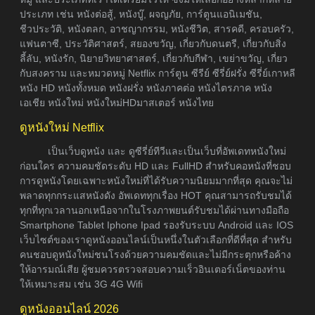
ประเภท เช่น หนังต่อสู้, หนังบู๊, ผจญภัย, การ์ตูนแอนิเมชัน,
ชีวประวัติ, หนังตลก, อาชญากรรม, หนังชีวิต, สารคดี, ครอบครัว,
แฟนตาซี, ประวัติศาสตร์, สยองขวัญ, เกี่ยวกับดนตรี, เกี่ยวกับสิ่ง
ลี้ลับ, หนังรัก, นิยายวิทยาศาสตร์, เกี่ยวกับกีฬา, เขย่าขวัญ, เกี่ยว
กับสงคราม และหมวดหมู่ Netflix การ์ตูน ซีรีย์ ซีรี่ย์ฝรั่ง ซีรี่ย์เกาหลี
หนัง HD หนังทั้งหมด หนังฝรั่ง หนังภาคต่อ หนังไตรภาค หนัง
เอเชีย หนังใหม่ หนังใหม่HDมาสเตอร์ หนังไทย
ดูหนังใหม่ Netflix
เป็นเว็บดูหนัง และ ดูซีรี่ย์ทีวีและเป็นเว็บที่อัพเดทหนังใหม่
ก่อนใคร ความคมชัดระดับ HD และ FullHD สำหรับคอหนังที่ชอบ
การดูหนังโดยเฉพาะหนังใหม่ที่ได้รับความนิยมมากที่สุด คุณจะไม่
พลาดทุกกระแสหนังดัง อัพเดททุกเรื่อง HOT คุณสามารถรับชมได้
ทุกที่ทุกเวลานอกเหนือจากในโรงภาพยนต์รับชมได้ผ่านทางมือถือ
Smartphone Tablet Iphone Ipad รองรับระบบ Android และ IOS
เว็บไซต์ของเราดูหนังออนไลน์เป็นหนึ่งในตัวเลือกที่ดีที่สุด สำหรับ
คนชอบดูหนังใหม่ชนโรงด้วยความคมชัดและไม่มีกระตุกหรือค้าง
ให้อารมณ์เสีย ผู้ชมควรตรวจสอบความเร็วอินเตอร์เน็ตของท่าน
ให้เหมาะสม เช่น 3G 4G Wifi
ดูหนังออนไลน์ 2026