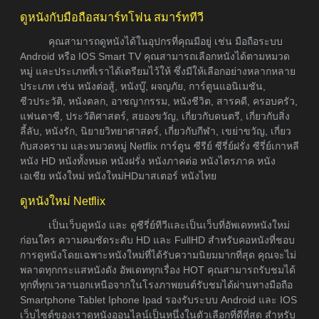
ดูหนังกับมือถือสมาร์ทโฟน สมาร์ททีวี
คุณสามารถดูหนังได้ในอุปกรที่คุณมีอยู่ เช่น มือถือระบบ
Android หรือ IOS Smart TV คุณสามารถเลือกหนังได้ตามหมวด
หมู่ และประเภทที่เราได้เตรียมไว้ให้ ซึ่งมีให้เลือกอย่างหลากหลาย
ประเภท เช่น หนังต่อสู้, หนังบู๊, ผจญภัย, การ์ตูนแอนิเมชัน,
ชีวประวัติ, หนังตลก, อาชญากรรม, หนังชีวิต, สารคดี, ครอบครัว,
แฟนตาซี, ประวัติศาสตร์, สยองขวัญ, เกี่ยวกับดนตรี, เกี่ยวกับสิ่ง
ลี้ลับ, หนังรัก, นิยายวิทยาศาสตร์, เกี่ยวกับกีฬา, เขย่าขวัญ, เกี่ยว
กับสงคราม และหมวดหมู่ Netflix การ์ตูน ซีรีย์ ซีรี่ย์ฝรั่ง ซีรี่ย์เกาหลี
หนัง HD หนังทั้งหมด หนังฝรั่ง หนังภาคต่อ หนังไตรภาค หนัง
เอเชีย หนังใหม่ หนังใหม่HDมาสเตอร์ หนังไทย
ดูหนังใหม่ Netflix
เป็นเว็บดูหนัง และ ดูซีรี่ย์ทีวีและเป็นเว็บที่อัพเดทหนังใหม่
ก่อนใคร ความคมชัดระดับ HD และ FullHD สำหรับคอหนังที่ชอบ
การดูหนังโดยเฉพาะหนังใหม่ที่ได้รับความนิยมมากที่สุด คุณจะไม่
พลาดทุกกระแสหนังดัง อัพเดททุกเรื่อง HOT คุณสามารถรับชมได้
ทุกที่ทุกเวลานอกเหนือจากในโรงภาพยนต์รับชมได้ผ่านทางมือถือ
Smartphone Tablet Iphone Ipad รองรับระบบ Android และ IOS
เว็บไซต์ของเราดูหนังออนไลน์เป็นหนึ่งในตัวเลือกที่ดีที่สุด สำหรับ