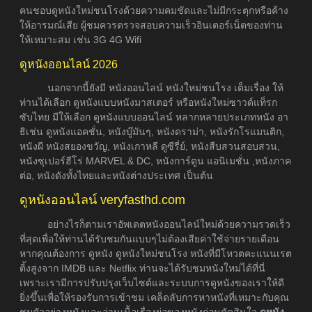
คนชอบดูหนังใหม่ชนโรงด้วยความคมชัดและไม่มีกระตุกหรือค้าง
ให้อารมณ์เสีย ผู้ชมควรตรวจสอบความเร็วอินเตอร์เน็ตของท่าน
ให้เหมาะสม เช่น 3G 4G Wifi
ดูหนังออนไลน์ 2026
นอกจากนี้ยังมี หนังออนไลน์ หนังใหม่ชนโรง เต็มเรื่อง ให้
ท่านได้เลือก ดูหนังแบบหนังมาสเตอร์ หรือหนังใหม่ซาวด์แท็รก
ซับไทย มีให้เลือก ดูหนังแบบออนไลน์ หลากหลายประเภทหนัง อา
ธิเช่น ดูหนังแอคชั่น, หนังบู๊มันๆ, หนังดราม่า, หนังรักโรแมนติก,
หนังผี หนังสยองขวัญ, หนังเกาหลี ดูซีรี่ย์, หนังสืบสวนสอบสวน,
หนังซุเปอร์ฮีโร่ MARVEL & DC, หนังการ์ตูน แอนิเมชั่น ,หนังภาค
ต่อ, หนังดังทั้งไทยและหนังต่างประเทศ เป็นต้น
ดูหนังออนไลน์ veryfasthd.com
อย่างไรก็ตามเราอัพเดตหนังออนไลน์ใหม่ด้วยความรวดเร็ว
ที่สุดเพื่อให้ท่านได้รับชมกันแบบๆไม่ต้องเสียค่าใช้จ่ายรายเดือน
หากคุณต้องการ ดูหนัง ดูหนังใหม่ชนโรง หนังที่มีโหวตคะแนนเรต
ติ้งสูงจาก IMDB และ Netflix ท่านจะได้รับชมหนังใหม่ได้ที่นี่
เพราะเรามีการปรับปรุงเว็บไซต์และระบบการดูหนังของเราให้ดี
ยิ่งขึ้นเพื่อให้รองรับการเข้าชม เคล็ดลับการหาหนังที่เหมาะกับคุณ
ชมตัวอย่างหนังและอ่านเนื้อเรื่องย่อของหนังก่อนตัดสินใจ
ดูหนัง