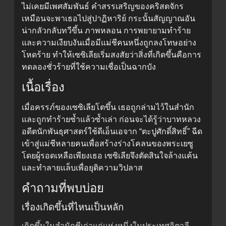
ไม่เคยมีเพศสัมพันธ์ คำสรรเสริญของคริสตจักร
เหมือนจะพาเธอไปสู่ปาฏิหาริย์ กระนั้นสัญญาณอัน
น่ากลัวกลับทวีขึ้น ภาพหลอน การพยายามทำร้าย
และความเงียบงันเมื่อมีแม่ชีคนหนึ่งถูกลงโทษอย่าง
โหดร้าย ทำให้เซซิเลียเริ่มสงสัยว่าสิ่งที่เกิดขึ้นคือการ
ทดลองชั่วร้ายที่ใช้ความเชื่อเป็นฉากบัง
เนื้อเรื่อง
เมื่อครรภ์ของเซซิเลียโตขึ้น เธอถูกล่ามไว้ในสำนัก
และถูกทำร้ายซ้ำแล้วซ้ำเล่า ก่อนจะได้รู้ว่าบาทหลวง
อดีตนักพันธุศาสตร์ใช้ดีเอ็นเอจาก “ตะปูศักดิ์สิทธิ์” ฉีด
เข้าสู่แม่ชีหลายคนเพื่อสร้างร่างโคลนของพระเยซู
โดยผู้รอดเหลือเพียงเธอ เซซิเลียจึงตัดสินใจล้างแค้น
และทำลายแล็บเพื่อยุติความวิปลาส
คำถามที่พบบ่อย
เรื่องเกิดขึ้นที่ไหนเป็นหลัก
เกิดขึ้นในสำนักชีเก่าแก่แห่งหนึ่งในประเทศอิตาลี