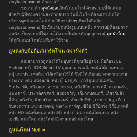
veryfastmoviehd คืออะไร?
ขอแนะนำ
ดูหนังออนไลน์
แบบใหม่ ด้วยระบบที่ทันสมัย
สำหรับผู้ที่ชอบความสะดวกสบาย วันนี้เว็บไซต์ของเราเปิดให้
บริการดูหนังออนไลน์ด้วยวิธีการง่ายๆเพียงไม่กี่คลิก
veryfastmoviehd ถือเป็นเว็บดูหนังรูปแบบหนึ่ง สำหรับผู้ที่ชอบการ
ดูหนัง เป็นระบบที่ใช้งานได้ง่ายเป็นมิตรกับทุกอุปกรณ์
ดูหนังใหม่
ให้ดูกันแบบ โดยไม่เสียค่าใช้จ่าย
ดูหนังกับมือถือสมาร์ทโฟน สมาร์ททีวี
คุณสามารถดูหนังได้ในอุปกรที่คุณมีอยู่ เช่น มือถือระบบ
Android หรือ IOS Smart TV คุณสามารถเลือกหนังได้ตามหมวด
หมู่ และประเภทที่เราได้เตรียมไว้ให้ ซึ่งมีให้เลือกอย่างหลากหลาย
ประเภท เช่น หนังต่อสู้, หนังบู๊, ผจญภัย, การ์ตูนแอนิเมชัน,
ชีวประวัติ, หนังตลก, อาชญากรรม, หนังชีวิต, สารคดี, ครอบครัว,
แฟนตาซี, ประวัติศาสตร์, สยองขวัญ, เกี่ยวกับดนตรี, เกี่ยวกับสิ่ง
ลี้ลับ, หนังรัก, นิยายวิทยาศาสตร์, เกี่ยวกับกีฬา, เขย่าขวัญ, เกี่ยว
กับสงคราม และหมวดหมู่ Netflix การ์ตูน ซีรีย์ ซีรี่ย์ฝรั่ง ซีรี่ย์เกาหลี
หนัง HD หนังทั้งหมด หนังฝรั่ง หนังภาคต่อ หนังไตรภาค หนัง
เอเชีย หนังใหม่ หนังใหม่HDมาสเตอร์ หนังไทย
ดูหนังใหม่ Netflix