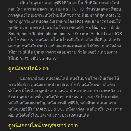
เป็นเว็บดูหนัง และ ดูซีรี่ย์ทีวีและเป็นเว็บที่อัพเดทหนังใหม่
ก่อนใคร ความคมชัดระดับ HD และ FullHD สำหรับคอหนังที่ชอบ
การดูหนังโดยเฉพาะหนังใหม่ที่ได้รับความนิยมมากที่สุด คุณจะไม่
พลาดทุกกระแสหนังดัง อัพเดททุกเรื่อง HOT คุณสามารถรับชมได้
ทุกที่ทุกเวลานอกเหนือจากในโรงภาพยนต์รับชมได้ผ่านทางมือถือ
Smartphone Tablet Iphone Ipad รองรับระบบ Android และ IOS
เว็บไซต์ของเราดูหนังออนไลน์เป็นหนึ่งในตัวเลือกที่ดีที่สุด สำหรับ
คนชอบดูหนังใหม่ชนโรงด้วยความคมชัดและไม่มีกระตุกหรือค้าง
ให้อารมณ์เสีย ผู้ชมควรตรวจสอบความเร็วอินเตอร์เน็ตของท่าน
ให้เหมาะสม เช่น 3G 4G Wifi
ดูหนังออนไลน์ 2026
นอกจากนี้ยังมี หนังออนไลน์ หนังใหม่ชนโรง เต็มเรื่อง ให้
ท่านได้เลือก ดูหนังแบบหนังมาสเตอร์ หรือหนังใหม่ซาวด์แท็รก
ซับไทย มีให้เลือก ดูหนังแบบออนไลน์ หลากหลายประเภทหนัง อา
ธิเช่น ดูหนังแอคชั่น, หนังบู๊มันๆ, หนังดราม่า, หนังรักโรแมนติก,
หนังผี หนังสยองขวัญ, หนังเกาหลี ดูซีรี่ย์, หนังสืบสวนสอบสวน,
หนังซุเปอร์ฮีโร่ MARVEL & DC, หนังการ์ตูน แอนิเมชั่น ,หนังภาค
ต่อ, หนังดังทั้งไทยและหนังต่างประเทศ เป็นต้น
ดูหนังออนไลน์ veryfasthd.com