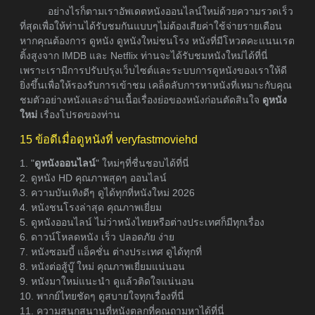
อย่างไรก็ตามเราอัพเดตหนังออนไลน์ใหม่ด้วยความรวดเร็ว
ที่สุดเพื่อให้ท่านได้รับชมกันแบบๆไม่ต้องเสียค่าใช้จ่ายรายเดือน
หากคุณต้องการ ดูหนัง ดูหนังใหม่ชนโรง หนังที่มีโหวตคะแนนเรต
ติ้งสูงจาก IMDB และ Netflix ท่านจะได้รับชมหนังใหม่ได้ที่นี่
เพราะเรามีการปรับปรุงเว็บไซต์และระบบการดูหนังของเราให้ดี
ยิ่งขึ้นเพื่อให้รองรับการเข้าชม เคล็ดลับการหาหนังที่เหมาะกับคุณ
ชมตัวอย่างหนังและอ่านเนื้อเรื่องย่อของหนังก่อนตัดสินใจ
ดูหนัง
ใหม่
เรื่องโปรดของท่าน
15 ข้อดีเมื่อดูหนังที่ veryfastmoviehd
1. "
ดูหนังออนไลน์
" ใหม่ๆที่ชื่นชอบได้ที่นี่
2. ดูหนัง HD คุณภาพสุดๆ ออนไลน์
3. ความบันเทิงดีๆ ดูได้ทุกที่หนังใหม่ 2026
4. หนังชนโรงล่าสุด คุณภาพเยี่ยม
5. ดูหนังออนไลน์ ไม่ว่าหนังไทยหรือต่างประเทศก็มีทุกเรื่อง
6. ดาวน์โหลดหนัง เร็ว ปลอดภัย ง่าย
7. หนังซอมบี้ แอ็คชั่น ต่างประเทศ ดูได้ทุกที่
8. หนังต่อสู้บู๊ ใหม่ คุณภาพเยี่ยมแน่นอน
9. หนังมาใหม่แนะนำ ดูแล้วติดใจแน่นอน
10. พากย์ไทยชัดๆ ดูสบายใจทุกเรื่องที่นี่
11. ความสนุกสนานที่หนังตลกที่คุณถามหาได้ที่นี่