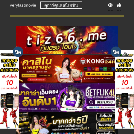
V
veryfastmovie
|
ดูการ์ตูนแอนิเมชัน
i
e
w
s