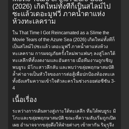
(2026) เกิดใหม่ทั้งทีก็เป็นสไลม์ไป
ซะแล้วเดอะมูฟวี่ ภาคน้ำตาแห่ง
ห้วงทะเลคราม
ใน That Time I Got Reincarnated as a Slime the
Movie Tears of the Azure Sea (2026) เกิดใหม่ทั้งทีก็
เป็นสไลม์ไปซะแล้ว เดอะมูฟวี่ ภาคน้ำตาแห่งห้วง
ทะเลคราม การผจญภัยครั้งใหม่พาแฟนๆ ลงสู่โลกใต้
ทะเลลึกที่ทั้งงดงามและอันตราย เมื่อทีมงานถูกเชิญ
พบยูระ มิโกะสาวลึกลับ และพบว่าขลุ่ยพฤกษาสมบัติ
ล้ำค่าอาจเป็นหัวใจของการต่อสู้เพื่อปกป้องท้องทะเล
ทั้งยังเสริมความเข้าใจตัวละครในช่วงรอยต่อซีซัน 3-
4
เนื้อเรื่อง
ระหว่างการเดินทางสู่เกาะใต้ทะเลลึก ทีมได้พบยูระ มิ
โกะและขลุ่ยพฤกษาสมบัติ ขณะที่ความลับเริ่มถูกเปิด
เผย อำนาจจากขลุ่ยดึงให้ฝ่ายต่างๆ เข้าหากัน ริมุรุจึง