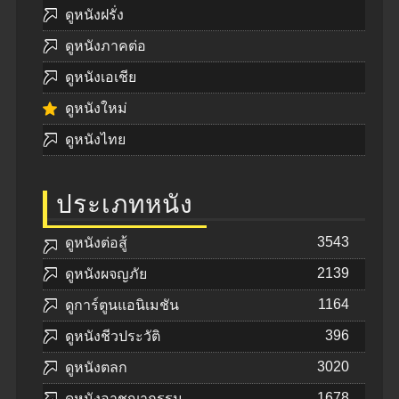
ดูหนังฝรั่ง
ดูหนังภาคต่อ
ดูหนังเอเชีย
ดูหนังใหม่
ดูหนังไทย
ประเภทหนัง
3543
ดูหนังต่อสู้
2139
ดูหนังผจญภัย
1164
ดูการ์ตูนแอนิเมชัน
396
ดูหนังชีวประวัติ
3020
ดูหนังตลก
1678
ดูหนังอาชญากรรม