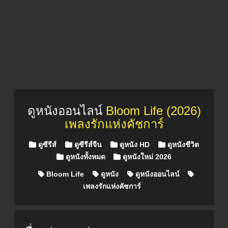
ดูหนังออนไลน์
Bloom Life (2026)
เพลงรักแห่งคัชการ์
Posted in
ดูซีรีส์
ดูซีรีส์จีน
ดูหนัง HD
ดูหนังชีวิต
ดูหนังทั้งหมด
ดูหนังใหม่ 2026
Bloom Life
ดูหนัง
ดูหนังออนไลน์
เพลงรักแห่งคัชการ์