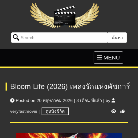
Search for:
ค้นหา
Skip to content
Toggle
MENU
navigation
Bloom Life (2026) เพลงรักแห่งคัชการ์
Posted on
20 พฤษภาคม 2026
|
3 เดือน
ที่แล้ว
|
by
V
veryfastmovie
|
ดูหนังชีวิต
i
e