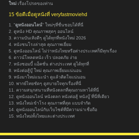
ใหม่
เรื่องโปรดของท่าน
15 ข้อดีเมื่อดูหนังที่ veryfastmoviehd
1. "
ดูหนังออนไลน์
" ใหม่ๆที่ชื่นชอบได้ที่นี่
2. ดูหนัง HD คุณภาพสุดๆ ออนไลน์
3. ความบันเทิงดีๆ ดูได้ทุกที่หนังใหม่ 2026
4. หนังชนโรงล่าสุด คุณภาพเยี่ยม
5. ดูหนังออนไลน์ ไม่ว่าหนังไทยหรือต่างประเทศก็มีทุกเรื่อง
6. ดาวน์โหลดหนัง เร็ว ปลอดภัย ง่าย
7. หนังซอมบี้ แอ็คชั่น ต่างประเทศ ดูได้ทุกที่
8. หนังต่อสู้บู๊ ใหม่ คุณภาพเยี่ยมแน่นอน
9. หนังมาใหม่แนะนำ ดูแล้วติดใจแน่นอน
10. พากย์ไทยชัดๆ ดูสบายใจทุกเรื่องที่นี่
11. ความสนุกสนานที่หนังตลกที่คุณถามหาได้ที่นี่
12. ดูหนังออนไลน์ หนังตลก หนังต่อสู้ หนังบู๊ ที่นี่ที่เดียว
13. หนังใหม่เข้าโรง คุณภาพที่สุด แบบจำกัด
14. ดูหนังออนไลน์กับเว็บไซต์ที่มีความน่าเชื่อถือ
15. หนังใหม่ทั้งไทยและต่างประเทศ