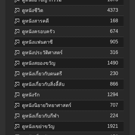
4373
ดูหนังชีวิต
168
ดูหนังสารคดี
674
ดูหนังครอบครัว
905
ดูหนังแฟนตาซี
316
ดูหนังประวัติศาสตร์
1490
ดูหนังสยองขวัญ
230
ดูหนังเกี่ยวกับดนตรี
866
ดูหนังเกี่ยวกับสิ่งลี้ลับ
1294
ดูหนังรัก
707
ดูหนังนิยายวิทยาศาสตร์
224
ดูหนังเกี่ยวกับกีฬา
1921
ดูหนังเขย่าขวัญ