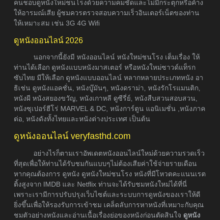
คนชอบดูหนังใหม่ชนโรงด้วยความคมชัดและไม่มีกระตุกหรือค้าง
ให้อารมณ์เสีย ผู้ชมควรตรวจสอบความเร็วอินเตอร์เน็ตของท่าน
ให้เหมาะสม เช่น 3G 4G Wifi
ดูหนังออนไลน์ 2026
นอกจากนี้ยังมี หนังออนไลน์ หนังใหม่ชนโรง เต็มเรื่อง ให้
ท่านได้เลือก ดูหนังแบบหนังมาสเตอร์ หรือหนังใหม่ซาวด์แท็รก
ซับไทย มีให้เลือก ดูหนังแบบออนไลน์ หลากหลายประเภทหนัง อา
ธิเช่น ดูหนังแอคชั่น, หนังบู๊มันๆ, หนังดราม่า, หนังรักโรแมนติก,
หนังผี หนังสยองขวัญ, หนังเกาหลี ดูซีรี่ย์, หนังสืบสวนสอบสวน,
หนังซุเปอร์ฮีโร่ MARVEL & DC, หนังการ์ตูน แอนิเมชั่น ,หนังภาค
ต่อ, หนังดังทั้งไทยและหนังต่างประเทศ เป็นต้น
ดูหนังออนไลน์ veryfasthd.com
อย่างไรก็ตามเราอัพเดตหนังออนไลน์ใหม่ด้วยความรวดเร็ว
ที่สุดเพื่อให้ท่านได้รับชมกันแบบๆไม่ต้องเสียค่าใช้จ่ายรายเดือน
หากคุณต้องการ ดูหนัง ดูหนังใหม่ชนโรง หนังที่มีโหวตคะแนนเรต
ติ้งสูงจาก IMDB และ Netflix ท่านจะได้รับชมหนังใหม่ได้ที่นี่
เพราะเรามีการปรับปรุงเว็บไซต์และระบบการดูหนังของเราให้ดี
ยิ่งขึ้นเพื่อให้รองรับการเข้าชม เคล็ดลับการหาหนังที่เหมาะกับคุณ
ชมตัวอย่างหนังและอ่านเนื้อเรื่องย่อของหนังก่อนตัดสินใจ
ดูหนัง