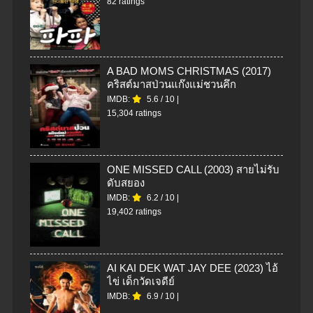
82 ratings
A BAD MOMS CHRISTMAS (2017)
คริสต์มาสป่วนแก๊งแม่ชวนคึก
IMDB:
5.6
/
10
|
15,304 ratings
ONE MISSED CALL (2003) สายไม่รับ
ดับสยอง
IMDB:
6.2
/
10
|
19,402 ratings
AI KAI DEK WAT JAY DEE (2023) ไอ้
ไข่ เด็กวัดเจดีย์
IMDB:
6.9
/
10
|