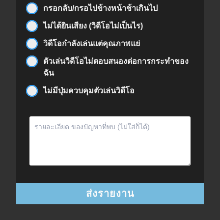
กรอกลับ/กรอไปข้างหน้าช้าเกินไป
ไม่ได้ยินเสียง (วิดีโอไม่เป็นไร)
วิดีโอกำลังเล่นแต่คุณภาพแย่
ตัวเล่นวิดีโอไม่ตอบสนองต่อการกระทำของ
ฉัน
ไม่มีปุ่มควบคุมตัวเล่นวิดีโอ