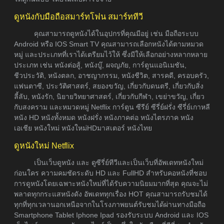
ดูหนังกับมือถือสมาร์ทโฟน สมาร์ททีวี
คุณสามารถดูหนังได้ในอุปกรที่คุณมีอยู่ เช่น มือถือระบบ
Android หรือ IOS Smart TV คุณสามารถเลือกหนังได้ตามหมวด
หมู่ และประเภทที่เราได้เตรียมไว้ให้ ซึ่งมีให้เลือกอย่างหลากหลาย
ประเภท เช่น หนังต่อสู้, หนังบู๊, ผจญภัย, การ์ตูนแอนิเมชัน,
ชีวประวัติ, หนังตลก, อาชญากรรม, หนังชีวิต, สารคดี, ครอบครัว,
แฟนตาซี, ประวัติศาสตร์, สยองขวัญ, เกี่ยวกับดนตรี, เกี่ยวกับสิ่ง
ลี้ลับ, หนังรัก, นิยายวิทยาศาสตร์, เกี่ยวกับกีฬา, เขย่าขวัญ, เกี่ยว
กับสงคราม และหมวดหมู่ Netflix การ์ตูน ซีรีย์ ซีรี่ย์ฝรั่ง ซีรี่ย์เกาหลี
หนัง HD หนังทั้งหมด หนังฝรั่ง หนังภาคต่อ หนังไตรภาค หนัง
เอเชีย หนังใหม่ หนังใหม่HDมาสเตอร์ หนังไทย
ดูหนังใหม่ Netflix
เป็นเว็บดูหนัง และ ดูซีรี่ย์ทีวีและเป็นเว็บที่อัพเดทหนังใหม่
ก่อนใคร ความคมชัดระดับ HD และ FullHD สำหรับคอหนังที่ชอบ
การดูหนังโดยเฉพาะหนังใหม่ที่ได้รับความนิยมมากที่สุด คุณจะไม่
พลาดทุกกระแสหนังดัง อัพเดททุกเรื่อง HOT คุณสามารถรับชมได้
ทุกที่ทุกเวลานอกเหนือจากในโรงภาพยนต์รับชมได้ผ่านทางมือถือ
Smartphone Tablet Iphone Ipad รองรับระบบ Android และ IOS