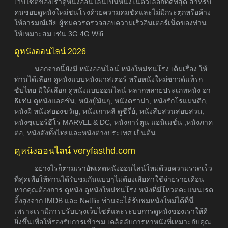
เว็บไซต์ของเราดูหนังออนไลน์เป็นหนึ่งในตัวเลือกที่ดีที่สุด สำหรับ
คนชอบดูหนังใหม่ชนโรงด้วยความคมชัดและไม่มีกระตุกหรือค้าง
ให้อารมณ์เสีย ผู้ชมควรตรวจสอบความเร็วอินเตอร์เน็ตของท่าน
ให้เหมาะสม เช่น 3G 4G Wifi
ดูหนังออนไลน์ 2026
นอกจากนี้ยังมี หนังออนไลน์ หนังใหม่ชนโรง เต็มเรื่อง ให้
ท่านได้เลือก ดูหนังแบบหนังมาสเตอร์ หรือหนังใหม่ซาวด์แท็รก
ซับไทย มีให้เลือก ดูหนังแบบออนไลน์ หลากหลายประเภทหนัง อา
ธิเช่น ดูหนังแอคชั่น, หนังบู๊มันๆ, หนังดราม่า, หนังรักโรแมนติก,
หนังผี หนังสยองขวัญ, หนังเกาหลี ดูซีรี่ย์, หนังสืบสวนสอบสวน,
หนังซุเปอร์ฮีโร่ MARVEL & DC, หนังการ์ตูน แอนิเมชั่น ,หนังภาค
ต่อ, หนังดังทั้งไทยและหนังต่างประเทศ เป็นต้น
ดูหนังออนไลน์ veryfasthd.com
อย่างไรก็ตามเราอัพเดตหนังออนไลน์ใหม่ด้วยความรวดเร็ว
ที่สุดเพื่อให้ท่านได้รับชมกันแบบๆไม่ต้องเสียค่าใช้จ่ายรายเดือน
หากคุณต้องการ ดูหนัง ดูหนังใหม่ชนโรง หนังที่มีโหวตคะแนนเรต
ติ้งสูงจาก IMDB และ Netflix ท่านจะได้รับชมหนังใหม่ได้ที่นี่
เพราะเรามีการปรับปรุงเว็บไซต์และระบบการดูหนังของเราให้ดี
ยิ่งขึ้นเพื่อให้รองรับการเข้าชม เคล็ดลับการหาหนังที่เหมาะกับคุณ