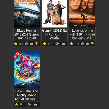
Blade Runner
Gambit (2012) บิด
Legends of the
2049 (2017) เบลด
เหลี่ยมตุ๋น วุ่น
Fall (1994) ตำนาน
รันเนอร์ 2049
ดับเบิ้ล
สุภาพบุรุษหัวใจ
ชาติผยอง
8.6
5.7
7.5
HD
PAW Patrol The
Mighty Movie
(2023) ขบวนการ
เจ้าตูบสี่ขา เดอะ
6.0
ไมตี้ มูฟวี่