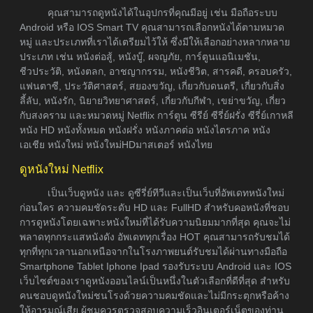
คุณสามารถดูหนังได้ในอุปกรที่คุณมีอยู่ เช่น มือถือระบบ
Android หรือ IOS Smart TV คุณสามารถเลือกหนังได้ตามหมวด
หมู่ และประเภทที่เราได้เตรียมไว้ให้ ซึ่งมีให้เลือกอย่างหลากหลาย
ประเภท เช่น หนังต่อสู้, หนังบู๊, ผจญภัย, การ์ตูนแอนิเมชัน,
ชีวประวัติ, หนังตลก, อาชญากรรม, หนังชีวิต, สารคดี, ครอบครัว,
แฟนตาซี, ประวัติศาสตร์, สยองขวัญ, เกี่ยวกับดนตรี, เกี่ยวกับสิ่ง
ลี้ลับ, หนังรัก, นิยายวิทยาศาสตร์, เกี่ยวกับกีฬา, เขย่าขวัญ, เกี่ยว
กับสงคราม และหมวดหมู่ Netflix การ์ตูน ซีรีย์ ซีรี่ย์ฝรั่ง ซีรี่ย์เกาหลี
หนัง HD หนังทั้งหมด หนังฝรั่ง หนังภาคต่อ หนังไตรภาค หนัง
เอเชีย หนังใหม่ หนังใหม่HDมาสเตอร์ หนังไทย
ดูหนังใหม่ Netflix
เป็นเว็บดูหนัง และ ดูซีรี่ย์ทีวีและเป็นเว็บที่อัพเดทหนังใหม่
ก่อนใคร ความคมชัดระดับ HD และ FullHD สำหรับคอหนังที่ชอบ
การดูหนังโดยเฉพาะหนังใหม่ที่ได้รับความนิยมมากที่สุด คุณจะไม่
พลาดทุกกระแสหนังดัง อัพเดททุกเรื่อง HOT คุณสามารถรับชมได้
ทุกที่ทุกเวลานอกเหนือจากในโรงภาพยนต์รับชมได้ผ่านทางมือถือ
Smartphone Tablet Iphone Ipad รองรับระบบ Android และ IOS
เว็บไซต์ของเราดูหนังออนไลน์เป็นหนึ่งในตัวเลือกที่ดีที่สุด สำหรับ
คนชอบดูหนังใหม่ชนโรงด้วยความคมชัดและไม่มีกระตุกหรือค้าง
ให้อารมณ์เสีย ผู้ชมควรตรวจสอบความเร็วอินเตอร์เน็ตของท่าน