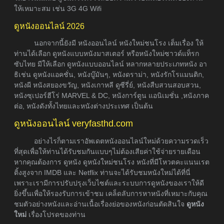
ให้เหมาะสม เช่น 3G 4G Wifi
ดูหนังออนไลน์ 2026
นอกจากนี้ยังมี หนังออนไลน์ หนังใหม่ชนโรง เต็มเรื่อง ให้
ท่านได้เลือก ดูหนังแบบหนังมาสเตอร์ หรือหนังใหม่ซาวด์แท็รก
ซับไทย มีให้เลือก ดูหนังแบบออนไลน์ หลากหลายประเภทหนัง อา
ธิเช่น ดูหนังแอคชั่น, หนังบู๊มันๆ, หนังดราม่า, หนังรักโรแมนติก,
หนังผี หนังสยองขวัญ, หนังเกาหลี ดูซีรี่ย์, หนังสืบสวนสอบสวน,
หนังซุเปอร์ฮีโร่ MARVEL & DC, หนังการ์ตูน แอนิเมชั่น ,หนังภาค
ต่อ, หนังดังทั้งไทยและหนังต่างประเทศ เป็นต้น
ดูหนังออนไลน์ veryfasthd.com
อย่างไรก็ตามเราอัพเดตหนังออนไลน์ใหม่ด้วยความรวดเร็ว
ที่สุดเพื่อให้ท่านได้รับชมกันแบบๆไม่ต้องเสียค่าใช้จ่ายรายเดือน
หากคุณต้องการ ดูหนัง ดูหนังใหม่ชนโรง หนังที่มีโหวตคะแนนเรต
ติ้งสูงจาก IMDB และ Netflix ท่านจะได้รับชมหนังใหม่ได้ที่นี่
เพราะเรามีการปรับปรุงเว็บไซต์และระบบการดูหนังของเราให้ดี
ยิ่งขึ้นเพื่อให้รองรับการเข้าชม เคล็ดลับการหาหนังที่เหมาะกับคุณ
ชมตัวอย่างหนังและอ่านเนื้อเรื่องย่อของหนังก่อนตัดสินใจ
ดูหนัง
ใหม่
เรื่องโปรดของท่าน