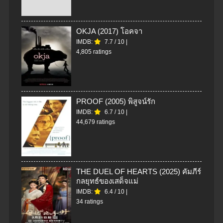
OKJA (2017) โอคจา
IMDB:
7.7
/
10
|
4,805 ratings
PROOF (2005) พิสูจน์รัก
IMDB:
6.7
/
10
|
44,679 ratings
THE DUEL OF HEARTS (2025) คัมภีร์
กลยุทธ์ของเสด็จแม่
IMDB:
6.4
/
10
|
34 ratings