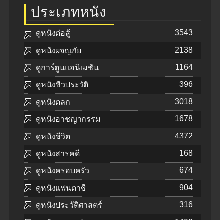
ประเภทหนัง
3543
ดูหนังต่อสู้
2138
ดูหนังผจญภัย
1164
ดูการ์ตูนแอนิเมชัน
396
ดูหนังชีวประวัติ
3018
ดูหนังตลก
1678
ดูหนังอาชญากรรม
4372
ดูหนังชีวิต
168
ดูหนังสารคดี
674
ดูหนังครอบครัว
904
ดูหนังแฟนตาซี
316
ดูหนังประวัติศาสตร์