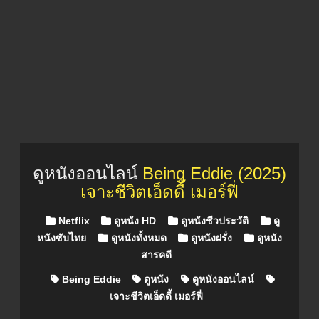
ดูหนังออนไลน์
Being Eddie (2025)
เจาะชีวิตเอ็ดดี้ เมอร์ฟี่
Posted in
Netflix
ดูหนัง HD
ดูหนังชีวประวัติ
ดู
หนังซับไทย
ดูหนังทั้งหมด
ดูหนังฝรั่ง
ดูหนัง
สารคดี
Being Eddie
ดูหนัง
ดูหนังออนไลน์
เจาะชีวิตเอ็ดดี้ เมอร์ฟี่