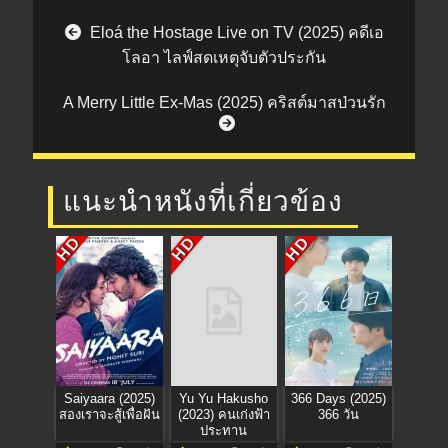
Post navigation
Eloá the Hostage Live on TV (2025) คดีเอ
โลอา ไลฟ์สดเหตุจับตัวประกัน
A Merry Little Ex-Mas (2025) คริสต์มาสป่วนรัก
แนะนำหนังที่เกี่ยวข้อง
HD
HD
HD
Saiyaara (2025)
Yu Yu Hakusho
366 Days (2025)
สองเราจะสู้เพื่อฝัน
(2023) คนเก่งฟ้า
366 วัน
ประทาน