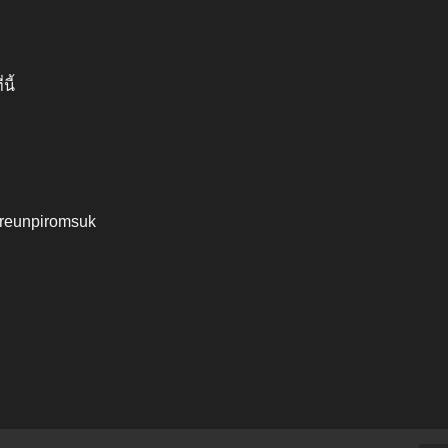
นี้
jreunpiromsuk