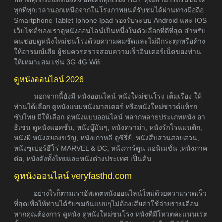
ทุกที่ทุกเวลานอกเหนือจากในโรงภาพยนต์รับชมได้ผ่านทางมือถือ
Smartphone Tablet Iphone Ipad รองรับระบบ Android และ IOS
เว็บไซต์ของเราดูหนังออนไลน์เป็นหนึ่งในตัวเลือกที่ดีที่สุด สำหรับ
คนชอบดูหนังใหม่ชนโรงด้วยความคมชัดและไม่มีกระตุกหรือค้าง
ให้อารมณ์เสีย ผู้ชมควรตรวจสอบความเร็วอินเตอร์เน็ตของท่าน
ให้เหมาะสม เช่น 3G 4G Wifi
ดูหนังออนไลน์ 2026
นอกจากนี้ยังมี หนังออนไลน์ หนังใหม่ชนโรง เต็มเรื่อง ให้
ท่านได้เลือก ดูหนังแบบหนังมาสเตอร์ หรือหนังใหม่ซาวด์แท็รก
ซับไทย มีให้เลือก ดูหนังแบบออนไลน์ หลากหลายประเภทหนัง อา
ธิเช่น ดูหนังแอคชั่น, หนังบู๊มันๆ, หนังดราม่า, หนังรักโรแมนติก,
หนังผี หนังสยองขวัญ, หนังเกาหลี ดูซีรี่ย์, หนังสืบสวนสอบสวน,
หนังซุเปอร์ฮีโร่ MARVEL & DC, หนังการ์ตูน แอนิเมชั่น ,หนังภาค
ต่อ, หนังดังทั้งไทยและหนังต่างประเทศ เป็นต้น
ดูหนังออนไลน์ veryfasthd.com
อย่างไรก็ตามเราอัพเดตหนังออนไลน์ใหม่ด้วยความรวดเร็ว
ที่สุดเพื่อให้ท่านได้รับชมกันแบบๆไม่ต้องเสียค่าใช้จ่ายรายเดือน
หากคุณต้องการ ดูหนัง ดูหนังใหม่ชนโรง หนังที่มีโหวตคะแนนเรต