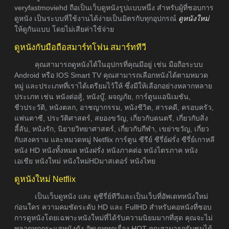
veryfastmoviehd ถือเป็นเว็บดูหนังรูปแบบหนึ่ง สำหรับผู้ที่ชอบการ
ดูหนัง เป็นระบบที่ใช้งานได้ง่ายเป็นมิตรกับทุกอุปกรณ์
ดูหนังใหม่
ให้ดูกันแบบ โดยไม่เสียค่าใช้จ่าย
ดูหนังกับมือถือสมาร์ทโฟน สมาร์ททีวี
คุณสามารถดูหนังได้ในอุปกรที่คุณมีอยู่ เช่น มือถือระบบ
Android หรือ IOS Smart TV คุณสามารถเลือกหนังได้ตามหมวด
หมู่ และประเภทที่เราได้เตรียมไว้ให้ ซึ่งมีให้เลือกอย่างหลากหลาย
ประเภท เช่น หนังต่อสู้, หนังบู๊, ผจญภัย, การ์ตูนแอนิเมชัน,
ชีวประวัติ, หนังตลก, อาชญากรรม, หนังชีวิต, สารคดี, ครอบครัว,
แฟนตาซี, ประวัติศาสตร์, สยองขวัญ, เกี่ยวกับดนตรี, เกี่ยวกับสิ่ง
ลี้ลับ, หนังรัก, นิยายวิทยาศาสตร์, เกี่ยวกับกีฬา, เขย่าขวัญ, เกี่ยว
กับสงคราม และหมวดหมู่ Netflix การ์ตูน ซีรีย์ ซีรี่ย์ฝรั่ง ซีรี่ย์เกาหลี
หนัง HD หนังทั้งหมด หนังฝรั่ง หนังภาคต่อ หนังไตรภาค หนัง
เอเชีย หนังใหม่ หนังใหม่HDมาสเตอร์ หนังไทย
ดูหนังใหม่ Netflix
เป็นเว็บดูหนัง และ ดูซีรี่ย์ทีวีและเป็นเว็บที่อัพเดทหนังใหม่
ก่อนใคร ความคมชัดระดับ HD และ FullHD สำหรับคอหนังที่ชอบ
การดูหนังโดยเฉพาะหนังใหม่ที่ได้รับความนิยมมากที่สุด คุณจะไม่
พลาดทุกกระแสหนังดัง อัพเดททุกเรื่อง HOT คุณสามารถรับชมได้