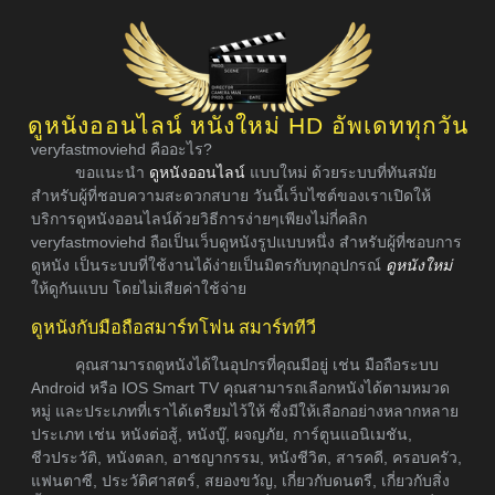
ดูหนังออนไลน์ หนังใหม่ HD อัพเดททุกวัน
veryfastmoviehd คืออะไร?
ขอแนะนำ
ดูหนังออนไลน์
แบบใหม่ ด้วยระบบที่ทันสมัย
สำหรับผู้ที่ชอบความสะดวกสบาย วันนี้เว็บไซต์ของเราเปิดให้
บริการดูหนังออนไลน์ด้วยวิธีการง่ายๆเพียงไม่กี่คลิก
veryfastmoviehd ถือเป็นเว็บดูหนังรูปแบบหนึ่ง สำหรับผู้ที่ชอบการ
ดูหนัง เป็นระบบที่ใช้งานได้ง่ายเป็นมิตรกับทุกอุปกรณ์
ดูหนังใหม่
ให้ดูกันแบบ โดยไม่เสียค่าใช้จ่าย
ดูหนังกับมือถือสมาร์ทโฟน สมาร์ททีวี
คุณสามารถดูหนังได้ในอุปกรที่คุณมีอยู่ เช่น มือถือระบบ
Android หรือ IOS Smart TV คุณสามารถเลือกหนังได้ตามหมวด
หมู่ และประเภทที่เราได้เตรียมไว้ให้ ซึ่งมีให้เลือกอย่างหลากหลาย
ประเภท เช่น หนังต่อสู้, หนังบู๊, ผจญภัย, การ์ตูนแอนิเมชัน,
ชีวประวัติ, หนังตลก, อาชญากรรม, หนังชีวิต, สารคดี, ครอบครัว,
แฟนตาซี, ประวัติศาสตร์, สยองขวัญ, เกี่ยวกับดนตรี, เกี่ยวกับสิ่ง