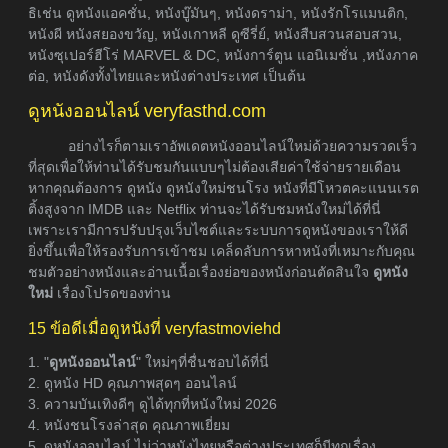
ธิเช่น ดูหนังแอคชั่น, หนังบู๊มันๆ, หนังดราม่า, หนังรักโรแมนติก,
หนังผี หนังสยองขวัญ, หนังเกาหลี ดูซีรี่ย์, หนังสืบสวนสอบสวน,
หนังซุเปอร์ฮีโร่ MARVEL & DC, หนังการ์ตูน แอนิเมชั่น ,หนังภาค
ต่อ, หนังดังทั้งไทยและหนังต่างประเทศ เป็นต้น
ดูหนังออนไลน์ veryfasthd.com
อย่างไรก็ตามเราอัพเดตหนังออนไลน์ใหม่ด้วยความรวดเร็ว
ที่สุดเพื่อให้ท่านได้รับชมกันแบบๆไม่ต้องเสียค่าใช้จ่ายรายเดือน
หากคุณต้องการ ดูหนัง ดูหนังใหม่ชนโรง หนังที่มีโหวตคะแนนเรต
ติ้งสูงจาก IMDB และ Netflix ท่านจะได้รับชมหนังใหม่ได้ที่นี่
เพราะเรามีการปรับปรุงเว็บไซต์และระบบการดูหนังของเราให้ดี
ยิ่งขึ้นเพื่อให้รองรับการเข้าชม เคล็ดลับการหาหนังที่เหมาะกับคุณ
ชมตัวอย่างหนังและอ่านเนื้อเรื่องย่อของหนังก่อนตัดสินใจ
ดูหนัง
ใหม่
เรื่องโปรดของท่าน
15 ข้อดีเมื่อดูหนังที่ veryfastmoviehd
1. "
ดูหนังออนไลน์
" ใหม่ๆที่ชื่นชอบได้ที่นี่
2. ดูหนัง HD คุณภาพสุดๆ ออนไลน์
3. ความบันเทิงดีๆ ดูได้ทุกที่หนังใหม่ 2026
4. หนังชนโรงล่าสุด คุณภาพเยี่ยม
5. ดูหนังออนไลน์ ไม่ว่าหนังไทยหรือต่างประเทศก็มีทุกเรื่อง