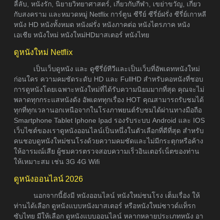
ลี้ลับ, หนังรัก, นิยายวิทยาศาสตร์, เกี่ยวกับกีฬา, เขย่าขวัญ, เกี่ยว
กับสงคราม และหมวดหมู่ Netflix การ์ตูน ซีรีย์ ซีรี่ย์ฝรั่ง ซีรี่ย์เกาหลี
หนัง HD หนังทั้งหมด หนังฝรั่ง หนังภาคต่อ หนังไตรภาค หนัง
เอเชีย หนังใหม่ หนังใหม่HDมาสเตอร์ หนังไทย
ดูหนังใหม่ Netflix
เป็นเว็บดูหนัง และ ดูซีรี่ย์ทีวีและเป็นเว็บที่อัพเดทหนังใหม่
ก่อนใคร ความคมชัดระดับ HD และ FullHD สำหรับคอหนังที่ชอบ
การดูหนังโดยเฉพาะหนังใหม่ที่ได้รับความนิยมมากที่สุด คุณจะไม่
พลาดทุกกระแสหนังดัง อัพเดททุกเรื่อง HOT คุณสามารถรับชมได้
ทุกที่ทุกเวลานอกเหนือจากในโรงภาพยนต์รับชมได้ผ่านทางมือถือ
Smartphone Tablet Iphone Ipad รองรับระบบ Android และ IOS
เว็บไซต์ของเราดูหนังออนไลน์เป็นหนึ่งในตัวเลือกที่ดีที่สุด สำหรับ
คนชอบดูหนังใหม่ชนโรงด้วยความคมชัดและไม่มีกระตุกหรือค้าง
ให้อารมณ์เสีย ผู้ชมควรตรวจสอบความเร็วอินเตอร์เน็ตของท่าน
ให้เหมาะสม เช่น 3G 4G Wifi
ดูหนังออนไลน์ 2026
นอกจากนี้ยังมี หนังออนไลน์ หนังใหม่ชนโรง เต็มเรื่อง ให้
ท่านได้เลือก ดูหนังแบบหนังมาสเตอร์ หรือหนังใหม่ซาวด์แท็รก
ซับไทย มีให้เลือก ดูหนังแบบออนไลน์ หลากหลายประเภทหนัง อา