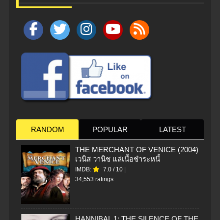
RANDOM
POPULAR
LATEST
THE MERCHANT OF VENICE (2004)
เวนิส วานิช แล่เนื้อชำระหนี้
IMDB:
7.0
/
10
|
34,553 ratings
HANNIBAL 1: THE SILENCE OF THE