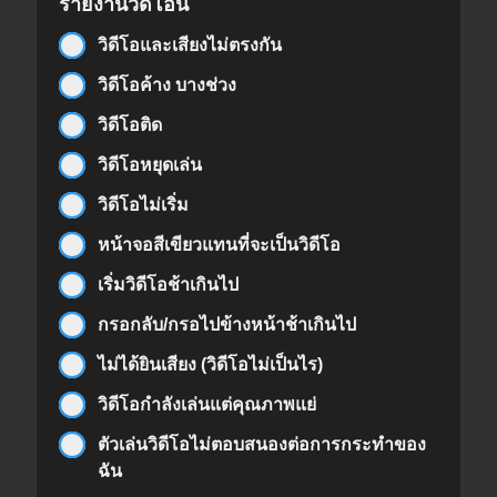
รายงานวิดีโอนี้
วิดีโอและเสียงไม่ตรงกัน
วิดีโอค้าง บางช่วง
วิดีโอติด
วิดีโอหยุดเล่น
วิดีโอไม่เริ่ม
หน้าจอสีเขียวแทนที่จะเป็นวิดีโอ
เริ่มวิดีโอช้าเกินไป
กรอกลับ/กรอไปข้างหน้าช้าเกินไป
ไม่ได้ยินเสียง (วิดีโอไม่เป็นไร)
วิดีโอกำลังเล่นแต่คุณภาพแย่
ตัวเล่นวิดีโอไม่ตอบสนองต่อการกระทำของ
ฉัน