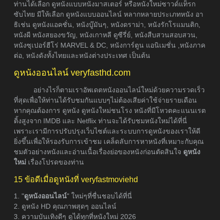
ท่านได้เลือก ดูหนังแบบหนังมาสเตอร์ หรือหนังใหม่ซาวด์แท็รก
ซับไทย มีให้เลือก ดูหนังแบบออนไลน์ หลากหลายประเภทหนัง อา
ธิเช่น ดูหนังแอคชั่น, หนังบู๊มันๆ, หนังดราม่า, หนังรักโรแมนติก,
หนังผี หนังสยองขวัญ, หนังเกาหลี ดูซีรี่ย์, หนังสืบสวนสอบสวน,
หนังซุเปอร์ฮีโร่ MARVEL & DC, หนังการ์ตูน แอนิเมชั่น ,หนังภาค
ต่อ, หนังดังทั้งไทยและหนังต่างประเทศ เป็นต้น
ดูหนังออนไลน์ veryfasthd.com
อย่างไรก็ตามเราอัพเดตหนังออนไลน์ใหม่ด้วยความรวดเร็ว
ที่สุดเพื่อให้ท่านได้รับชมกันแบบๆไม่ต้องเสียค่าใช้จ่ายรายเดือน
หากคุณต้องการ ดูหนัง ดูหนังใหม่ชนโรง หนังที่มีโหวตคะแนนเรต
ติ้งสูงจาก IMDB และ Netflix ท่านจะได้รับชมหนังใหม่ได้ที่นี่
เพราะเรามีการปรับปรุงเว็บไซต์และระบบการดูหนังของเราให้ดี
ยิ่งขึ้นเพื่อให้รองรับการเข้าชม เคล็ดลับการหาหนังที่เหมาะกับคุณ
ชมตัวอย่างหนังและอ่านเนื้อเรื่องย่อของหนังก่อนตัดสินใจ
ดูหนัง
ใหม่
เรื่องโปรดของท่าน
15 ข้อดีเมื่อดูหนังที่ veryfastmoviehd
1. "
ดูหนังออนไลน์
" ใหม่ๆที่ชื่นชอบได้ที่นี่
2. ดูหนัง HD คุณภาพสุดๆ ออนไลน์
3. ความบันเทิงดีๆ ดูได้ทุกที่หนังใหม่ 2026