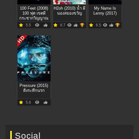
100 Feet (2008)
H2oh (2010) น้ำ ผี
My Name Is
100 ฟุต เขตผี
นองสยองขวัญ
Lenny (2017)
กระชากวิญญาณ
5.5
6.7
6.5
HD
Pressure (2015)
ดิ่งระทึกนรก
5.6
Social