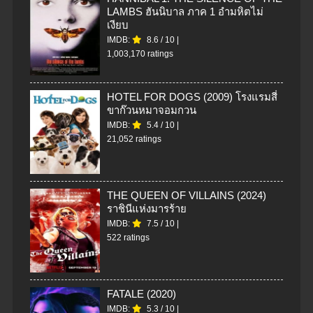
LAMBS ฮันนิบาล ภาค 1 อำมหิตไม่
เงียบ
IMDB:
8.6
/
10
|
1,003,170 ratings
HOTEL FOR DOGS (2009) โรงแรมสี่
ขาก๊วนหมาจอมกวน
IMDB:
5.4
/
10
|
21,052 ratings
THE QUEEN OF VILLAINS (2024)
ราชินีแห่งมารร้าย
IMDB:
7.5
/
10
|
522 ratings
FATALE (2020)
IMDB:
5.3
/
10
|