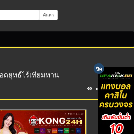
ค้นหา
อดยุทธ์ไร้เทียมทาน
V
i
e
w
s