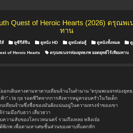
uth Quest of Heroic Hearts (2026) ดรุณพเ
ทาน
 in
ีส์
ดูซีรีส์จีน
ดูหนัง HD
ดูหนังต่อสู้
ดูหนังทั้งหมด
ดู
st of Heroic Hearts
ดรุณพเนจรท่องยุทธภพ ยอดยุทธ์ไร้เทียมทาน
คนที่ออกเดินทางตามหาดาบเทียนจ้านในตำนาน “ดรุณพเนจรท่องยุท
ผ่าฟ้า” เว่ย กุย รอดชีวิตจากการสังหารหมู่ครอบครัวในวัยเด็ก
ทียนจ้านซึ่งชื่อของมันฝังแน่นอยู่ในความทรงจำของเขา
้ร่วมมือกับฮวา เสี่ยวฮวา
บความลับของโลกเวทมนตร์ รวมถึงเหลย หลิงเจ๋อ
นึ่งใต้พิภพ เพื่อตามหาเศษชิ้นส่วนของดาบที่แตกหัก