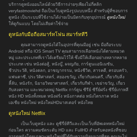
บริการดูหนังออนไลน์ด้วยวิธีการง่ายๆเพียงไม่กี่คลิก
veryfastmoviehd ถือเป็นเว็บดูหนังรูปแบบหนึ่ง สำหรับผู้ที่ชอบการ
ดูหนัง เป็นระบบที่ใช้งานได้ง่ายเป็นมิตรกับทุกอุปกรณ์
ดูหนังใหม่
ให้ดูกันแบบ โดยไม่เสียค่าใช้จ่าย
ดูหนังกับมือถือสมาร์ทโฟน สมาร์ททีวี
คุณสามารถดูหนังได้ในอุปกรที่คุณมีอยู่ เช่น มือถือระบบ
Android หรือ IOS Smart TV คุณสามารถเลือกหนังได้ตามหมวด
หมู่ และประเภทที่เราได้เตรียมไว้ให้ ซึ่งมีให้เลือกอย่างหลากหลาย
ประเภท เช่น หนังต่อสู้, หนังบู๊, ผจญภัย, การ์ตูนแอนิเมชัน,
ชีวประวัติ, หนังตลก, อาชญากรรม, หนังชีวิต, สารคดี, ครอบครัว,
แฟนตาซี, ประวัติศาสตร์, สยองขวัญ, เกี่ยวกับดนตรี, เกี่ยวกับสิ่ง
ลี้ลับ, หนังรัก, นิยายวิทยาศาสตร์, เกี่ยวกับกีฬา, เขย่าขวัญ, เกี่ยว
กับสงคราม และหมวดหมู่ Netflix การ์ตูน ซีรีย์ ซีรี่ย์ฝรั่ง ซีรี่ย์เกาหลี
หนัง HD หนังทั้งหมด หนังฝรั่ง หนังภาคต่อ หนังไตรภาค หนัง
เอเชีย หนังใหม่ หนังใหม่HDมาสเตอร์ หนังไทย
ดูหนังใหม่ Netflix
เป็นเว็บดูหนัง และ ดูซีรี่ย์ทีวีและเป็นเว็บที่อัพเดทหนังใหม่
ก่อนใคร ความคมชัดระดับ HD และ FullHD สำหรับคอหนังที่ชอบ
การดูหนังโดยเฉพาะหนังใหม่ที่ได้รับความนิยมมากที่สุด คุณจะไม่