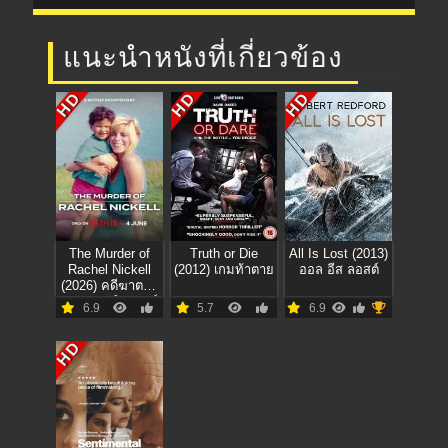
แนะนำหนังที่เกี่ยวข้อง
HD
HD
HD
The Murder of
Truth or Die
All Is Lost (2013)
Rachel Nickell
(2012) เกมท้าตาย
ออล อีส ลอสต์
(2026) คดีฆาตกร
รมเรเชล นิกเคลล์
6.9
5.7
6.9
HD