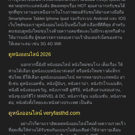
พลาดทุกกระแสหนังดัง อัพเดททุกเรื่อง HOT คุณสามารถรับชมได้
ทุกที่ทุกเวลานอกเหนือจากในโรงภาพยนต์รับชมได้ผ่านทางมือถือ
Smartphone Tablet Iphone Ipad รองรับระบบ Android และ IOS
เว็บไซต์ของเราดูหนังออนไลน์เป็นหนึ่งในตัวเลือกที่ดีที่สุด สำหรับ
คนชอบดูหนังใหม่ชนโรงด้วยความคมชัดและไม่มีกระตุกหรือค้าง
ให้อารมณ์เสีย ผู้ชมควรตรวจสอบความเร็วอินเตอร์เน็ตของท่าน
ให้เหมาะสม เช่น 3G 4G Wifi
ดูหนังออนไลน์ 2026
นอกจากนี้ยังมี หนังออนไลน์ หนังใหม่ชนโรง เต็มเรื่อง ให้
ท่านได้เลือก ดูหนังแบบหนังมาสเตอร์ หรือหนังใหม่ซาวด์แท็รก
ซับไทย มีให้เลือก ดูหนังแบบออนไลน์ หลากหลายประเภทหนัง อา
ธิเช่น ดูหนังแอคชั่น, หนังบู๊มันๆ, หนังดราม่า, หนังรักโรแมนติก,
หนังผี หนังสยองขวัญ, หนังเกาหลี ดูซีรี่ย์, หนังสืบสวนสอบสวน,
หนังซุเปอร์ฮีโร่ MARVEL & DC, หนังการ์ตูน แอนิเมชั่น ,หนังภาค
ต่อ, หนังดังทั้งไทยและหนังต่างประเทศ เป็นต้น
ดูหนังออนไลน์ veryfasthd.com
อย่างไรก็ตามเราอัพเดตหนังออนไลน์ใหม่ด้วยความรวดเร็ว
ที่สุดเพื่อให้ท่านได้รับชมกันแบบๆไม่ต้องเสียค่าใช้จ่ายรายเดือน