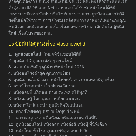
หากคุณต้องการ ดูหนัง ดูหนังใหม่ชนโรง หนังที่มีโหวตคะแนนเรต
ติ้งสูงจาก IMDB และ Netflix ท่านจะได้รับชมหนังใหม่ได้ที่นี่
เพราะเรามีการปรับปรุงเว็บไซต์และระบบการดูหนังของเราให้ดี
ยิ่งขึ้นเพื่อให้รองรับการเข้าชม เคล็ดลับการหาหนังที่เหมาะกับคุณ
ชมตัวอย่างหนังและอ่านเนื้อเรื่องย่อของหนังก่อนตัดสินใจ
ดูหนัง
ใหม่
เรื่องโปรดของท่าน
15 ข้อดีเมื่อดูหนังที่ veryfastmoviehd
1. "
ดูหนังออนไลน์
" ใหม่ๆที่ชื่นชอบได้ที่นี่
2. ดูหนัง HD คุณภาพสุดๆ ออนไลน์
3. ความบันเทิงดีๆ ดูได้ทุกที่หนังใหม่ 2026
4. หนังชนโรงล่าสุด คุณภาพเยี่ยม
5. ดูหนังออนไลน์ ไม่ว่าหนังไทยหรือต่างประเทศก็มีทุกเรื่อง
6. ดาวน์โหลดหนัง เร็ว ปลอดภัย ง่าย
7. หนังซอมบี้ แอ็คชั่น ต่างประเทศ ดูได้ทุกที่
8. หนังต่อสู้บู๊ ใหม่ คุณภาพเยี่ยมแน่นอน
9. หนังมาใหม่แนะนำ ดูแล้วติดใจแน่นอน
10. พากย์ไทยชัดๆ ดูสบายใจทุกเรื่องที่นี่
11. ความสนุกสนานที่หนังตลกที่คุณถามหาได้ที่นี่
12. ดูหนังออนไลน์ หนังตลก หนังต่อสู้ หนังบู๊ ที่นี่ที่เดียว
13. หนังใหม่เข้าโรง คุณภาพที่สุด แบบจำกัด