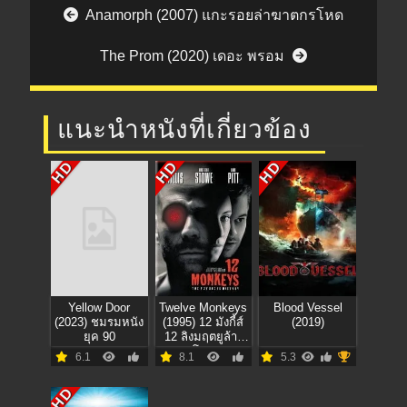
Post navigation
Anamorph (2007) แกะรอยล่าฆาตกรโหด
The Prom (2020) เดอะ พรอม
แนะนำหนังที่เกี่ยวข้อง
HD
HD
HD
Yellow Door
Twelve Monkeys
Blood Vessel
(2023) ชมรมหนัง
(1995) 12 มังกี้ส์
(2019)
ยุค 90
12 ลิงมฤตยูล้าง
โลก
6.1
8.1
5.3
HD