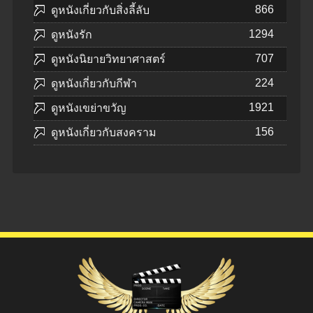
866
ดูหนังเกี่ยวกับสิ่งลี้ลับ
1294
ดูหนังรัก
707
ดูหนังนิยายวิทยาศาสตร์
224
ดูหนังเกี่ยวกับกีฬา
1921
ดูหนังเขย่าขวัญ
156
ดูหนังเกี่ยวกับสงคราม