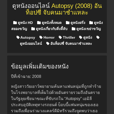
ดูหนังออนไลน์
Autopsy (2008) อัน
ท็อปซี่ จับคนมาชำแหละ
Posted in
ดูหนัง HD
ดูหนังทั้งหมด
ดูหนังฝรั่ง
ดูหนัง
สยองขวัญ
ดูหนังเกี่ยวกับสิ่งลี้ลับ
ดูหนังเขย่าขวัญ
Autopsy
Horror
Thriller
ดูหนัง
ดูหนังออนไลน์
อันท็อปซี่ จับคนมาชำแหละ
ข้อมูลเพิ่มเติมของหนัง
ปีที่เข้าฉาย: 2008
หญิงสาววัยเยาว์พยายามค้นหาแฟนหนุ่มที่ถูกทำร้าย
ในโรงพยาบาลที่เต็มไปด้วยอันตรายรวมถึงอันตราย
ในรัฐลุยเซียนาขณะที่ขับรถใน “Autopsy” เอมิลี
ประสบอุบัติเหตุทางรถยนต์ บ็อบบี้แฟนหนุ่มของเธอ
รวมถึงเพื่อนร่วมวงแคลร์ดีมิทรีรวมถึงจูดพบว่าเธอ