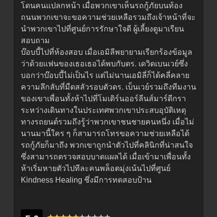
โดนคนแปลกหน้า เมื่อพวกเขาเห็นรถกู้ภัยบนท้อง
ถนนพวกเขาจะขอความช่วยเหลือรวมถึงเจ้าหน้าที่จะ
นำพวกเขาไปที่ศูนย์การรักษาใจดี ผู้เลี้ยงดูมาเรียน
สอบถาม
บ๊อบบี้ไปที่ห้องสอบ เมื่อเอมิลีพยายามเรียกร้องข้อมูล
ว่าด้วยแฟนของเธอเธอได้พบกับดร. เดวิดเบนเวย์ซึ่ง
บอกว่าบ๊อบบี้ไม่เป็นไร แต่ไม่นานเอมิลี่ก็ได้คลี่คลาย
ความลึกลับที่มืดสลัวรอบตัวดร. เบ็นเวย์รวมถึงทีมงาน
ของเขาเพื่อนทั้งห้าไปที่โมเดิร์นออร์ลีนส์มาร์ดีกรา
ระหว่างเดินทางในประเทศพวกเขาประสบอุบัติเหตุ
ทางรถยนต์รวมถึงรู้ว่าพวกเขาชนชายคนหนึ่ง เมื่อไม่
นานมานี้ใคร ๆ ก็สามารถโทรขอความช่วยเหลือได้
รถกู้ภัยก็มาถึง พวกเขาถูกนำตัวไปที่คลินิกที่น่าสนใจ
ซึ่งสามารถตรวจสอบบาดแผลได้ เมื่อเข้ามาเพื่อนทั้ง
ห้าเริ่มหายตัวไปทีละคนพล็อตมุ่งเน้นไปที่ศูนย์
Kindness Healing ซึ่งมีการทดสอบป้าน