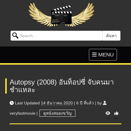
Search for:
ค้นหา
Skip to content
Toggle
MENU
navigation
Autopsy (2008) อันท็อปซี่ จับคนมา
ชำแหละ
Last Updated
14 ธันวาคม 2020
|
6 ปี
ที่แล้ว
|
by
V
veryfastmovie
|
ดูหนังสยองขวัญ
i