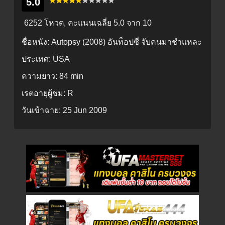
5.0
6252 โหวต, คะแนนเฉลี่ย
5.0
จาก 10
ชื่อหนัง:
Autopsy (2008) อันท็อปซี่ จับคนมาชำแหละ
ประเทศ:
USA
ความยาว:
84 min
เรตอายุผู้ชม:
R
วันเข้าฉาย:
25 Jun 2009