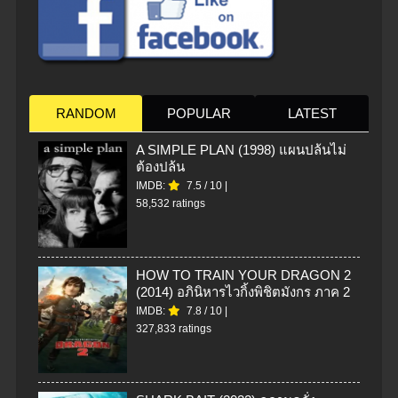
RANDOM
POPULAR
LATEST
A SIMPLE PLAN (1998) แผนปล้นไม่
ต้องปล้น
IMDB:
7.5
/
10
|
58,532 ratings
HOW TO TRAIN YOUR DRAGON 2
(2014) อภินิหารไวกิ้งพิชิตมังกร ภาค 2
IMDB:
7.8
/
10
|
327,833 ratings