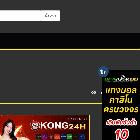
ค้นหา
V
i
e
w
s